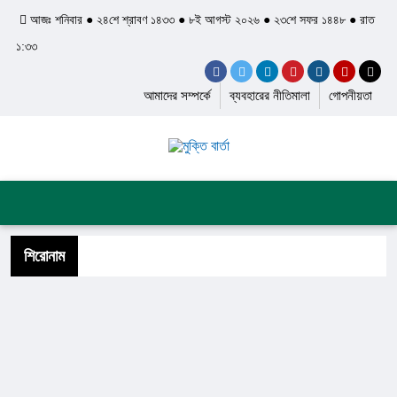
আজঃ শনিবার ● ২৪শে শ্রাবণ ১৪৩৩ ● ৮ই আগস্ট ২০২৬ ● ২৩শে সফর ১৪৪৮ ● রাত
১:৩৩
আমাদের সম্পর্কে
ব্যবহারের নীতিমালা
গোপনীয়তা
প্রচ্ছদ
জাতীয়
আন্তর্জাতিক
দেশের খবর
রাজনীতি
অপরাধ
শিল্প ও সাহিত্য
ইতিহাস ও ঐতিহ্য
শিরোনাম
স্বাস্থ্য ও চিকিৎসা
লাইফস্টাইল
ফিচার
সব ক্যাটেগরি