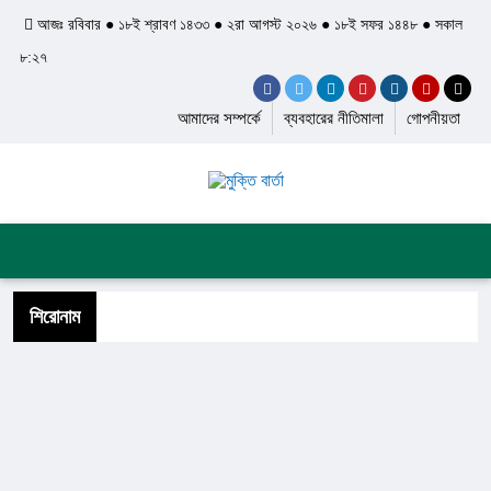
আজঃ রবিবার ● ১৮ই শ্রাবণ ১৪৩৩ ● ২রা আগস্ট ২০২৬ ● ১৮ই সফর ১৪৪৮ ● সকাল
৮:২৭
আমাদের সম্পর্কে
ব্যবহারের নীতিমালা
গোপনীয়তা
প্রচ্ছদ
জাতীয়
আন্তর্জাতিক
দেশের খবর
রাজনীতি
অপরাধ
শিল্প ও সাহিত্য
ইতিহাস ও ঐতিহ্য
শিরোনাম
স্বাস্থ্য ও চিকিৎসা
লাইফস্টাইল
ফিচার
সব ক্যাটেগরি