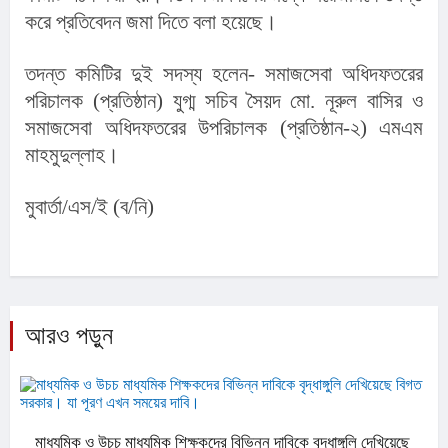
করে প্রতিবেদন জমা দিতে বলা হয়েছে।
তদন্ত কমিটির দুই সদস্য হলেন- সমাজসেবা অধিদফতরের 
পরিচালক (প্রতিষ্ঠান) যুগ্ম সচিব সৈয়দ মো. নূরুল বাসির ও 
সমাজসেবা অধিদফতরের উপরিচালক (প্রতিষ্ঠান-২) এমএম 
মাহমুদুল্লাহ।
মুবার্তা/এস/ই (ব/নি)
আরও পড়ুন
মাধ্যমিক ও উচচ মাধ্যমিক শিক্ষকদের বিভিন্ন দাবিকে বৃদ্ধাঙ্গুলি দেখিয়েছে