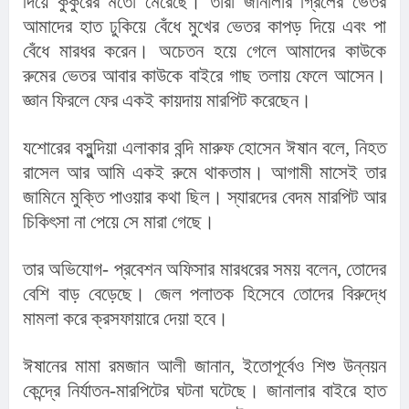
দিয়ে কুকুরের মতো মেরেছে। তারা জানালার গ্রিলের ভেতর 
আমাদের হাত ঢুকিয়ে বেঁধে মুখের ভেতর কাপড় দিয়ে এবং পা 
বেঁধে মারধর করেন। অচেতন হয়ে গেলে আমাদের কাউকে 
রুমের ভেতর আবার কাউকে বাইরে গাছ তলায় ফেলে আসেন। 
জ্ঞান ফিরলে ফের একই কায়দায় মারপিট করেছেন।
যশোরের বসুন্দিয়া এলাকার বন্দি মারুফ হোসেন ঈষান বলে, নিহত 
রাসেল আর আমি একই রুমে থাকতাম। আগামী মাসেই তার 
জামিনে মুক্তি পাওয়ার কথা ছিল। স্যারদের বেদম মারপিট আর 
চিকিৎসা না পেয়ে সে মারা গেছে।
তার অভিযোগ- প্রবেশন অফিসার মারধরের সময় বলেন, তোদের 
বেশি বাড় বেড়েছে। জেল পলাতক হিসেবে তোদের বিরুদ্ধে 
মামলা করে ক্রসফায়ারে দেয়া হবে।
ঈষানের মামা রমজান আলী জানান, ইতোপূর্বেও শিশু উন্নয়ন 
কেন্দ্রে নির্যাতন-মারপিটের ঘটনা ঘটেছে। জানালার বাইরে হাত 