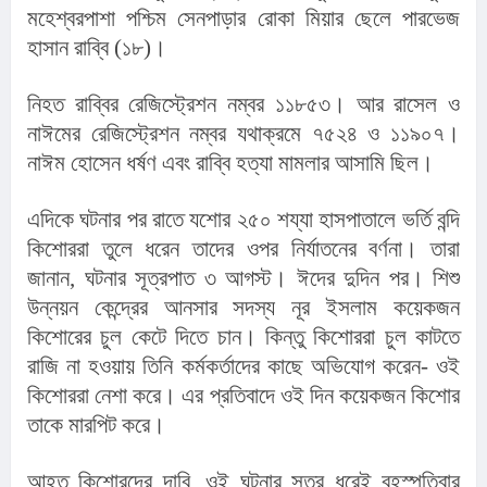
মহেশ্বরপাশা পশ্চিম সেনপাড়ার রোকা মিয়ার ছেলে পারভেজ 
হাসান রাব্বি (১৮)।
নিহত রাব্বির রেজিস্ট্রেশন নম্বর ১১৮৫৩। আর রাসেল ও 
নাঈমের রেজিস্ট্রেশন নম্বর যথাক্রমে ৭৫২৪ ও ১১৯০৭। 
নাঈম হোসেন ধর্ষণ এবং রাব্বি হত্যা মামলার আসামি ছিল।
এদিকে ঘটনার পর রাতে যশোর ২৫০ শয্যা হাসপাতালে ভর্তি বন্দি 
কিশোররা তুলে ধরেন তাদের ওপর নির্যাতনের বর্ণনা। তারা 
জানান, ঘটনার সূত্রপাত ৩ আগস্ট। ঈদের দুদিন পর। শিশু 
উন্নয়ন কেন্দ্রের আনসার সদস্য নূর ইসলাম কয়েকজন 
কিশোরের চুল কেটে দিতে চান। কিন্তু কিশোররা চুল কাটতে 
রাজি না হওয়ায় তিনি কর্মকর্তাদের কাছে অভিযোগ করেন- ওই 
কিশোররা নেশা করে। এর প্রতিবাদে ওই দিন কয়েকজন কিশোর 
তাকে মারপিট করে।
আহত কিশোরদের দাবি, ওই ঘটনার সূত্র ধরেই বৃহস্পতিবার 