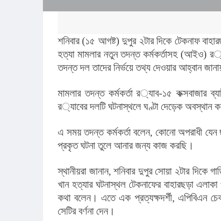
শনিবার (১৫ আগষ্ট) দুপুর ২টার দিকে টেকনাফ বাহার
হত্যা মামলার নতুন তদন্ত কর্মকর্তাসহ (আইও) র‌্যাবের একটি দল। এসময় তাদের দেখে প্রত্যক্ষদর্শীরা এগিয়ে এলে 
তদন্ত দল তাদের নির্ভয়ে তথ্য দেওয়ার আহ্বান জান
মামলার তদন্ত কর্মকর্তা র‌্যাব-১৫ কক্সবাজার ব্যাটালিয়নের সহকারী পরিচালক এএসপি খাইরুল ইসলামের নেতৃত্বে 
র‌্যাবের দলটি ঘটনাস্থলে ঘণ্টা দেড়েক অবস্থান 
এ সময় তদন্ত কর্মকর্তা বলেন, কোনো অপরাধী যেন 
প্রকৃত ঘটনা তুলে আনার জন্য কাজ করছি।
স্থানীয়রা জানান, শনিবার দুপুর সোয়া ২টার দিকে গাড়িবহরে র‌্যাবের একটি দল অবসরপ্রাপ্ত মেজর স
খান হত্যার ঘটনাস্থল টেকনাফের বাহারছড়া এলাকা প
কথা বলেন। এতে এক প্রত্যক্ষদর্শী, এপিবিএন চে
সেটির বর্ণনা দেন।