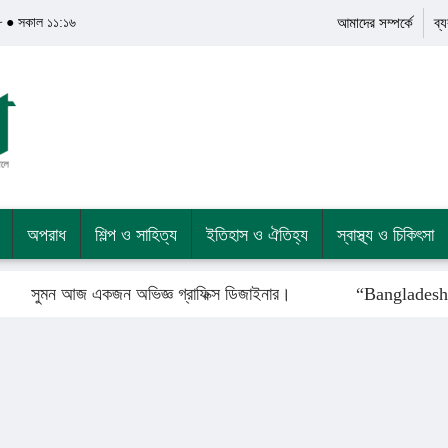
৮ ● সকাল ১১:১৬
আমাদের সম্পর্কে
ব্
অপরাধ
শিল্প ও সাহিত্য
ইতিহাস ও ঐতিহ্য
স্বাস্থ্য ও চিকিৎসা
সুমন আজ একজন অভিজ্ঞ গ্রাফিক্স ডিজাইনার।
“Bangladesh’s G