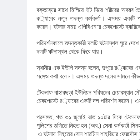
বক্তব্যের সাথে মিলিয়ে ইট দিয়ে শরীরের অবয়ব তৈ
র‌্যাবের নতুন তদন্ত কর্মকর্তা। এসময় একটি প্রাইভেটকার দাঁড় করিয়ে সিনহা রাশেদের প্রতীকী অবস্থান তৈরি 
করেন। ঘটনার সময় এপিবিএন’র চেকপোস্টে ব্যারিক
পরিদর্শনকালে তদন্তকারী দলটি ঘটনাস্থল ঘুরে দেখ
দলটি ঘটনাস্থল থেকে ফিরে যায়।
স্থানীয় এক ইউপি সদস্য বলেন, দুপুরে র‌্যাবের একটি দল ঘটনাস্থলসহ আশপাশ ঘুরে দেখে। কয়েকজন প্রত্যক্ষদর্শীর 
সঙ্গেও কথা বলেন। এসময় তদন্ত দলের সামনে কীভাবে 
টেকনাফ বাহারছড়া ইউনিয়ন পরিষদের চেয়ারম্যান ম
চেকপোস্টে র‌্যাবের একটি দল পরিদর্শন ক
প্রসঙ্গত, গত ৩১ জুলাই রাত ১০টার দিকে টেকনা
পুলিশের গুলিতে নিহত হন (অব.) সেনা কর্মকর্তা সিন
 এ ঘটনায় নিহতের বোন শারমিন শাহরিয়ার ফেরদৌস বাদী হয়ে গত ৫ আগস্ট টেকনাফের সাবেক ওসি প্রদীপ কুমার দাশ ও 