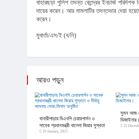
বাহারছড়া পুলিশ তদন্ত কেন্দ্রের ইনচার্জ পরির
দায়ের করেন। আর মামলাটির তদন্তভার দেয়া হয়েছে র‌্যাবকে। ইতোমধ্যে মামলার নতুন আইও ঘটনাস্থল পর
করেন।
মুবার্তা/এস/ই (ব/নি)
আরও পড়ুন
সুমন আজ এ
বানারীপাড়ায় বিএনপি চেয়ারপার্সন ও
ডিজাইনার
সাবেক প্রধানমন্ত্রী খালেদা জিয়ার সুস্থতা
31 Decemb
10 January, 2025
ও দীর্ঘায়ু কামনায় দোয়া-মিলাদ অনুষ্ঠিত