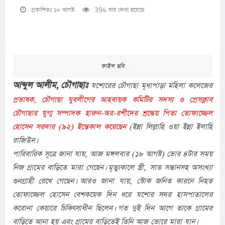
প্রকাশিতঃ ১৮ আগষ্ট
394 বার দেখা হয়েছে
ফাইল ছবি
আব্দুল আলীম, চৌগাছাঃ
যশোরের চৌগাছা মৃধাপাড়া মহিলা কলেজের
প্রভাষক, চৌগাছা যুবলীগের আহবায়ক কমিটির সদস্য ও প্রেসক্লাব
চৌগাছার যুগ্ম সম্পাদক হারুন-অর-রশীদের শ্রদ্ধেয় পিতা তোফাজ্জেল
হোসেন সরদার (৯২) ইন্তেকাল করেছেন
(ইন্না লিল্লাহি ওয়া ইন্না ইলাহি
রাজিউন।
পারিবারিক সূত্রে জানা যায়, আজ মঙ্গলবার (১৮ আগষ্ট) ভোর ৪টার সময়
নিজ গ্রামের বাড়িতে মারা গেছেন। মৃত্যুকালে স্ত্রী, সাত সন্তানসহ অসংখ্যা
গুনগ্রাহী রেখে গেছেন। আরও জানা যায়, স্টোক জনিত কারনে নিহত
তোফাজ্জেল হোসেন বেশকয়েক দিন ধরে যশোর সদর হাসপাতালের
করোনা কেয়ারে চিকিৎসাধীন ছিলেন। গত দুই দিন আগে তাকে গ্রামের
বাড়িতে আনা হয় এবং গ্রামের বাড়িতেই তিনি আজ ভোরে মারা যান।