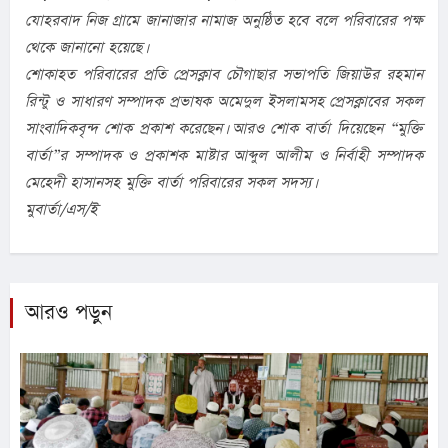
যোহরবাদ নিজ গ্রামে জানাজার নামাজ অনুষ্ঠিত হবে বলে পরিবারের পক্ষ
থেকে জানানো হয়েছে।
শোকাহত পরিবারের প্রতি প্রেসক্লাব চৌগাছার সভাপতি জিয়াউর রহমান
রিন্টু ও সাধারণ সম্পাদক প্রভাষক অমেদুল ইসলামসহ প্রেসক্লাবের সকল
সাংবাদিকবৃন্দ শোক প্রকাশ করেছেন। আরও শোক বার্তা দিয়েছেন “মুক্তি
বার্তা”র সম্পাদক ও প্রকাশক মাষ্টার আব্দুল আলীম ও নির্বাহী সম্পাদক
মেহেদী হাসানসহ মুক্তি বার্তা পরিবারের সকল সদস্য।
মুবার্তা/এস/ই
আরও পড়ুন