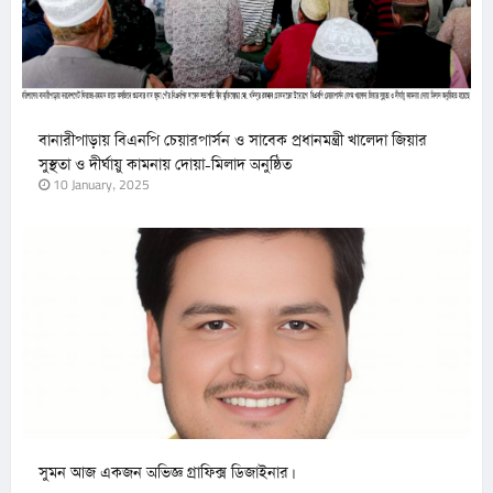
বানারীপাড়ায় বিএনপি চেয়ারপার্সন ও সাবেক প্রধানমন্ত্রী খালেদা জিয়ার
সুস্থতা ও দীর্ঘায়ু কামনায় দোয়া-মিলাদ অনুষ্ঠিত
10 January, 2025
সুমন আজ একজন অভিজ্ঞ গ্রাফিক্স ডিজাইনার।