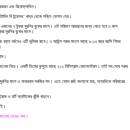
, আয়রন এবং রিবোফ্লাভিন।
িটামিন বি টুয়েলভ’ খাদ্য থেকে শক্তি যোগান দেয়।
ওজনের ৭ টুকরা মুরগির বুকের মাংস। এই পরিমাণ আয়রনের জন্য খেতে হবে ৩ কাপ
রা মুরগির বুকের মাংস।
 এবং রক্ত বর্ধনেও এটি ভূমিকা রাখে। ৩ আউন্স গরুর মাংসে আছে ৯-১৩ বছর বয়সি শিশুর
।
রাম।
মার অনেক নিচে। একটি ডিমের কুসুমে আছে ২১২ মিলিগ্রাম কোলেস্টেরল। তাই সব দোষ গরুর
িহীন মুরগির মাংস ও নানারকম সবজির পদ। এতে যেমন রুচি বদলানো যায়, অন্যদিকে পরিবারের
রোক ও হার্ট অ্যাটাকের ঝুঁকি বাড়বে।
ছেই।
র মাংসের চেয়েও কম।