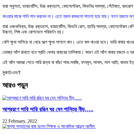
যারা স্থূলতা, ডায়াবেটিস, উচ্চ রক্তচাপ, কোলেস্টেরল, কিডনির সমস্যা, গেঁটেবাত, হৃদরো
খাওয়ার মাঝে পানি পান করবেন না। এতে হজম রসগুলো পাতলা হয়ে যায়। ফলে হজমে অসুবি
যারা ওজনাধিক্য, উচ্চ রক্তচাপ, ডায়াবেটিস, কিডনি রোগ, হার্টের সমস্যা, কোলেস্টেরল ব
উচ্চতা, লিঙ্গ এবং রোগভেদে পরিবর্তন হয়।
বেশি ক্ষুধা লাগিয়ে না খেয়ে অল্প ক্ষুধা লাগলে খান। এতে কম খাওয়া হবে। ভারি খাবার
ভোজ্য আঁশ রাখতে হবে প্রতি বেলার খাবারের তালিকায়। কারণ এই আঁশ খাবার হজমে ও হজম
এই আঁশ আমরা পেতে পারি রান্না বা কাঁচা শাক-সবজি, ফলমূল, সালাদ, লাল আটা, বাদাম ই
মুবার্তা/এস/ই
আরও পড়ুন
আশ্রয়ণে সারি সারি রঙিন ঘর যেন শান্তির নীড়…..
22 February, 2022