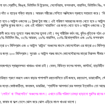
লো হল প্রোটিন, জিঙ্ক, ভিটামিন বি টুয়েলভ, সেলেনিয়াম, ফসফরাস, নায়াসিন, ভিটামিন বি৬
দাঁত ও হাড়ের শক্তি বাড়ায়। আয়রন শরীরের পেশিতে অক্সিজেন প্রবাহে সহায়তা করে। ‘ভ
হবে ৩ আউন্স ওজনের ১১ টুকরা টুনা মাছ। এই পরিমাণ আয়রনের জন্য খেতে হবে ৩ আউন্স 
ুরগির বুকের মাংস। এবং এই পরিমাণ ‘থায়ামিন’ এর জন্য খেতে হবে ৩ আউন্স ওজনের ২ টুক
লী করে গড়ে তুলতে গরুর মাংসের তুলনা নেই। শুধু শারীরিক বর্ধন নয়, বুদ্ধি-বৃত্তিক গঠন
 ৩২% ভিটামিন বি৬, ৩২% আয়রন, ২৯% নায়াসিন, ২৩% রিবোফ্লাভিন এবং ১৬% ফসফরাস
রা ৪৭ মিলিগ্রাম এবং ৩ আউন্স ‘রাউন্ড’ অঞ্চলের মাংসে কোলেস্টেরল এর মাত্রা ৫৩ মিলিগ্
ীর জন্য ২০০ মিলিগ্রাম। সুতরাং ৩ আউন্স গরুর মাংসে কোলেস্টেরলের মাত্রা নিরাপদ সী
সহজপাচ্য স্বাস্থ্যসম্মত খাবারও থাকা চাই। যেমন, বিভিন্ন ফলের সালাদ, কাস্টার্ড, হাড়ব
িরিক্ত গ্রহণ করলে ওজন বাড়ার পাশাপাশি রক্তনালিতে চর্বি জমবে, রক্তচাপ, ডায়াবেটিস, স্ট্
র মধ্যে কোষ্ঠকাঠিন্য, বদহজম, ডায়রিয়া, ‘গ্যাস্টিক আলসার’য়ের সমস্যা ইত্যাদিও তো আ
ং ‘লোইন’ বা ‘সিরলোইন’ অঞ্চলের মাংস। এখানে চর্বির পরিমাণ চামড়া ছাড়ানো মুরগির রানে
্রিল, কাবাব বা অল্প তেলে ঝোল করে ঝোল এড়িয়ে মাংস খাওয়া ভালো।