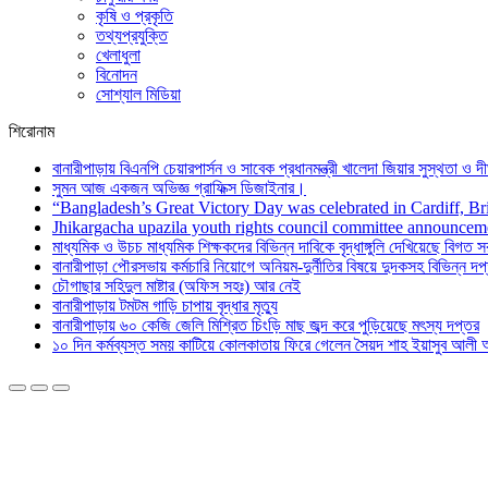
কৃষি ও প্রকৃতি
তথ্যপ্রযুক্তি
খেলাধুলা
বিনোদন
সোশ্যাল মিডিয়া
শিরোনাম
বানারীপাড়ায় বিএনপি চেয়ারপার্সন ও সাবেক প্রধানমন্ত্রী খালেদা জিয়ার সুস্থতা ও দীর
সুমন আজ একজন অভিজ্ঞ গ্রাফিক্স ডিজাইনার।
“Bangladesh’s Great Victory Day was celebrated in Cardiff, Br
Jhikargacha upazila youth rights council committee announcem
মাধ্যমিক ও উচচ মাধ্যমিক শিক্ষকদের বিভিন্ন দাবিকে বৃদ্ধাঙ্গুলি দেখিয়েছে বিগ
বানারীপাড়া পৌরসভায় কর্মচারি নিয়োগে অনিয়ম-দুর্নীতির বিষয়ে দুদকসহ বিভিন্ন 
চৌগাছার সহিদুল মাষ্টার (অফিস সহঃ) আর নেই
বানারীপাড়ায় টমটম গাড়ি চাপায় বৃদ্ধার মৃত্যু
বানারীপাড়ায় ৬০ কেজি জেলি মিশ্রিত চিংড়ি মাছ জব্দ করে পুড়িয়েছে মৎস্য দপ্তর
১০ দিন কর্মব্যস্ত সময় কাটিয়ে কোলকাতায় ফিরে গেলেন সৈয়দ শাহ ইয়াসুব আলী 