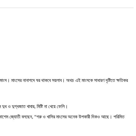
য়ে মাংস। মাংসের নানাপদে ঘর থাকবে সয়লাব। অথচ এই মাংসকে সাধারণ দৃষ্টিতে ক্ষতিকর
ুধ ও দুগ্ধজাত খাবার, মিষ্টি না খেয়ে ফেলি।
সাজেদা কাশেম জ্যোতী বলছেন, “গরু ও খাসির মাংসের অনেক উপকারী দিকও আছে। পরিমিত