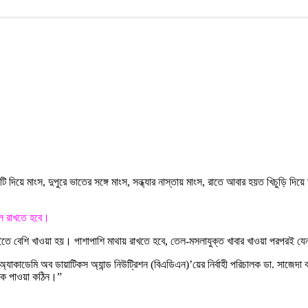
িয়ে মাংস, দুপুরে ভাতের সঙ্গে মাংস, সন্ধ্যার নাস্তায় মাংস, রাতে আবার হয়ত খিচুড়ি দি
াল রাখতে হবে।
তে বেশি খাওয়া হয়। পাশাপাশি মাথায় রাখতে হবে, তেল-মসলাযুক্ত খাবার খাওয়া পরপরই যেন দ
লাদেশ অ্যাকাডেমি অব ডায়াটিকস অ্যান্ড নিউট্রিশন (বিএডিএন)’য়ের নির্বাহী পরিচালক ডা. 
েকে পাওয়া কঠিন।”