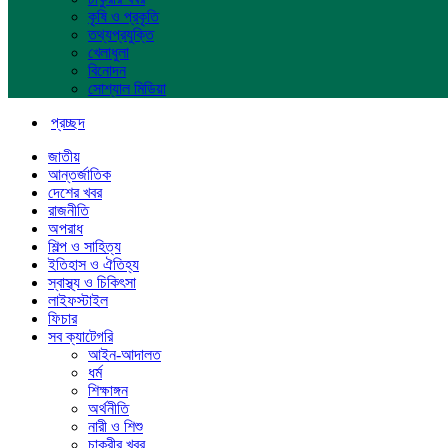
কৃষি ও প্রকৃতি
তথ্যপ্রযুক্তি
খেলাধুলা
বিনোদন
সোশ্যাল মিডিয়া
প্রচ্ছদ
জাতীয়
আন্তর্জাতিক
দেশের খবর
রাজনীতি
অপরাধ
শিল্প ও সাহিত্য
ইতিহাস ও ঐতিহ্য
স্বাস্থ্য ও চিকিৎসা
লাইফস্টাইল
ফিচার
সব ক্যাটেগরি
আইন-আদালত
ধর্ম
শিক্ষাঙ্গন
অর্থনীতি
নারী ও শিশু
চাকুরীর খবর