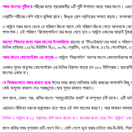
গরুর মাংসের পুষ্টিগুণঃ
শরীরের জন্য প্রয়োজনীয় ৯টি পুষ্টি উপাদান আছে গরুর মাংসে। এগু
প্রোটিন শরীরের পেশি গঠনে ভূমিকা রাখে। জিঙ্ক রোগ প্রতিরোধ ক্ষমতা বাড়ায়। ফসফরাস 
৩ আউন্স গরুর মাংস থেকে যে পরিমাণ জিংক আসে সেই পরিমাণ জিংক পেতে আপনাকে খেতে 
পালংশাক। এই পরিমাণ ‘রিবোফ্লাভিন’য়ের জন্য খেতে হবে ৩ আউন্স ওজনের আড়াই টুকরা ম
বাড়ন্ত শিশুদের জন্য গরুর মাংসের উপকারিতাঃ
বাড়ন্ত বা ‘টিনএইজার’দের সমর্থ ও শক্তিশা
দৈনিক চাহিদার ১২৫% ভিটামিন বি১২, ৯০% প্রোটিন, ৭৪% জিংক, ৪২% সেলেনিয়াম,
গরুর মাংসে কোলেস্টেরল এর মাত্রাঃ
৩ আউন্স ‘সিরলোইন’ ভাগের মাংসে কোলেস্টেরলের মাত্
একজন সুস্থ মানুষের কোলেস্টেরল এর দৈনিক নিরাপদ মাত্রা হল ৩০০ মিলিগ্রাম। হৃদরোগ
মাংসের একার না।
যে বিষয়গুলোতে নজর রাখতে হবেঃ
ঈদের সময় খাদ্য তালিকায় ভারি খাবারের পাশাপাশি কিছু 
কেউ অসুস্থ থাকলে সেও স্বচ্ছন্দ্যে খেয়ে সুস্থ থাকতে পারবে।
লাল মাংস, যেমন: গরু, খাসির মাংসে ‘স্যাচুরেইটেড ফ্যাট’ বা সম্পৃক্ত চর্বি থাকে। এটি অত
এছাড়াও বিভিন্ন ধরনের ক্যান্সারও হতে পারে এই লাল মাংসের কারণে। আর সাধারণ সমস্যা
দৈনিক ৩ আউন্স বা ৮৫ গ্রামের বেশি মাংস খাবেন না। খাওয়ার জন্য বেছে নিন ‘রাউন্ড’ এব
মাংস কাটার সময় দৃশ্যমান চর্বি ফেলে দিন। বেশি তেলে ভুনা করার চাইতে বার-বি-কিউ, গ