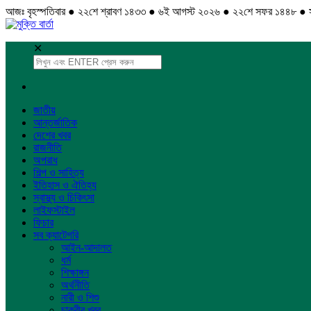
আজঃ বৃহস্পতিবার ● ২২শে শ্রাবণ ১৪৩৩ ● ৬ই আগস্ট ২০২৬ ● ২২শে সফর ১৪৪৮ ● 
✕
জাতীয়
আন্তর্জাতিক
দেশের খবর
রাজনীতি
অপরাধ
শিল্প ও সাহিত্য
ইতিহাস ও ঐতিহ্য
স্বাস্থ্য ও চিকিৎসা
লাইফস্টাইল
ফিচার
সব ক্যাটেগরি
আইন-আদালত
ধর্ম
শিক্ষাঙ্গন
অর্থনীতি
নারী ও শিশু
চাকুরীর খবর