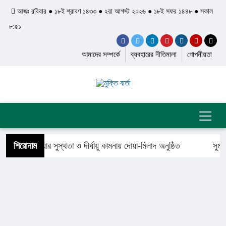
আজঃ রবিবার ● ১৮ই শ্রাবণ ১৪৩৩ ● ২রা আগস্ট ২০২৬ ● ১৮ই সফর ১৪৪৮ ● সকাল
৮:৫১
আমাদের সম্পর্কে
ব্যবহারের নীতিমালা
গোপনীয়তা
্রী খালেদা জিয়ার সুস্থতা ও দীর্ঘায়ু কামনায় দোয়া-মিলাদ অনুষ্ঠিত
শিরোনাম
সুমন 
গেলেন সৈয়দ শাহ ইয়াসুব আলী আল কাদেরী