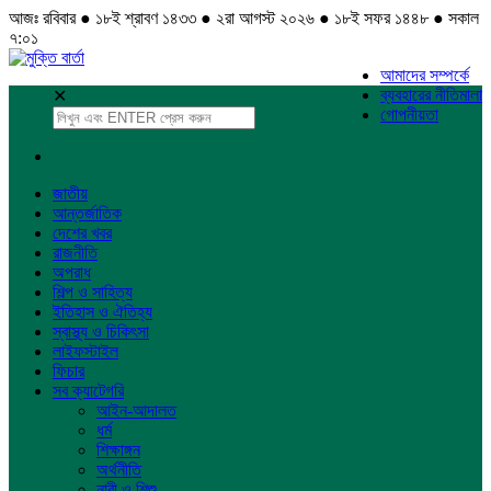
আজঃ রবিবার ● ১৮ই শ্রাবণ ১৪৩৩ ● ২রা আগস্ট ২০২৬ ● ১৮ই সফর ১৪৪৮ ● সকাল
৭:০১
আমাদের সম্পর্কে
ব্যবহারের নীতিমালা
✕
গোপনীয়তা
জাতীয়
আন্তর্জাতিক
দেশের খবর
রাজনীতি
অপরাধ
শিল্প ও সাহিত্য
ইতিহাস ও ঐতিহ্য
স্বাস্থ্য ও চিকিৎসা
লাইফস্টাইল
ফিচার
সব ক্যাটেগরি
আইন-আদালত
ধর্ম
শিক্ষাঙ্গন
অর্থনীতি
নারী ও শিশু