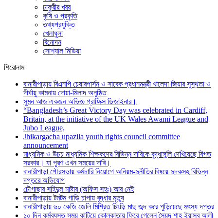
চাকুরীর খবর
কৃষি ও প্রকৃতি
তথ্যপ্রযুক্তি
খেলাধুলা
বিনোদন
সোশ্যাল মিডিয়া
শিরোনাম
বানারীপাড়ায় বিএনপি চেয়ারপার্সন ও সাবেক প্রধানমন্ত্রী খালেদা জিয়ার সুস্থতা ও
দীর্ঘায়ু কামনায় দোয়া-মিলাদ অনুষ্ঠিত
সুমন আজ একজন অভিজ্ঞ গ্রাফিক্স ডিজাইনার।
“Bangladesh’s Great Victory Day was celebrated in Cardiff,
Britain, at the initiative of the UK Wales Awami League and
Jubo League,
Jhikargacha upazila youth rights council committee
announcement
মাধ্যমিক ও উচচ মাধ্যমিক শিক্ষকদের বিভিন্ন দাবিকে বৃদ্ধাঙ্গুলি দেখিয়েছে বিগত
সরকার। যা পূরণ এখন সময়ের দাবি।
বানারীপাড়া পৌরসভায় কর্মচারি নিয়োগে অনিয়ম-দুর্নীতির বিষয়ে দুদকসহ বিভিন্ন
দপ্তরে অভিযোগ
চৌগাছার সহিদুল মাষ্টার (অফিস সহঃ) আর নেই
বানারীপাড়ায় টমটম গাড়ি চাপায় বৃদ্ধার মৃত্যু
বানারীপাড়ায় ৬০ কেজি জেলি মিশ্রিত চিংড়ি মাছ জব্দ করে পুড়িয়েছে মৎস্য দপ্তর
১০ দিন কর্মব্যস্ত সময় কাটিয়ে কোলকাতায় ফিরে গেলেন সৈয়দ শাহ ইয়াসুব আলী