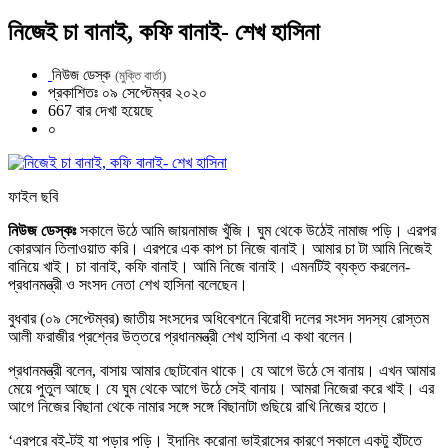
নিজেই চা বানাই, কফি বানাই- শেখ হাসিনা
নিউজ ডেস্ক
(মুক্তি বার্তা)
প্রকাশিতঃ ০৯ সেপ্টেম্বর ২০২০
667 বার দেখা হয়েছে
০
ফাইল ছবি
নিউজ ডেস্কঃ
সকালে উঠে আমি জায়নামাজ খুঁজি। ঘুম থেকে উঠেই নামাজ পড়ি। এরপর
কোরআন তিলাওয়াত করি। এরপরে এক কাপ চা নিজে বানাই। আমার চা টা আমি নিজেই
বানিয়ে খাই। চা বানাই, কফি বানাই। আমি নিজে বানাই। এমনটিই ব্যক্ত করলেন-
প্রধানমন্ত্রী ও সংসদ নেতা শেখ হাসিনা বলেছেন।
বুধবার (০৯ সেপ্টেম্বর) জাতীয় সংসদের অধিবেশনে বিরোধী দলের সংসদ সদস্য রোস্তম
আলী ফরাজীর প্রশ্নের উত্তরে প্রধানমন্ত্রী শেখ হাসিনা এ কথা বলেন।
প্রধানমন্ত্রী বলেন, বাসায় আমার ছোটবোন থাকে। যে আগে উঠে সে বানায়। এখন আমার
মেয়ে পুতুল আছে। যে ঘুম থেকে আগে উঠে সেই বানায়। আমরা নিজেরা করে খাই। এর
আগে নিজের বিছানা থেকে নামার সঙ্গে সঙ্গে বিছানাটা গুছিয়ে রাখি নিজের হাতে।
‘এরপরে বই-টই যা পড়ার পড়ি। ইদানিং করোনা ভাইরাসের কারণে সকালে একটু হাঁটতে