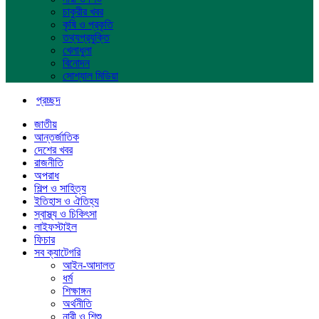
চাকুরীর খবর
কৃষি ও প্রকৃতি
তথ্যপ্রযুক্তি
খেলাধুলা
বিনোদন
সোশ্যাল মিডিয়া
প্রচ্ছদ
জাতীয়
আন্তর্জাতিক
দেশের খবর
রাজনীতি
অপরাধ
শিল্প ও সাহিত্য
ইতিহাস ও ঐতিহ্য
স্বাস্থ্য ও চিকিৎসা
লাইফস্টাইল
ফিচার
সব ক্যাটেগরি
আইন-আদালত
ধর্ম
শিক্ষাঙ্গন
অর্থনীতি
নারী ও শিশু