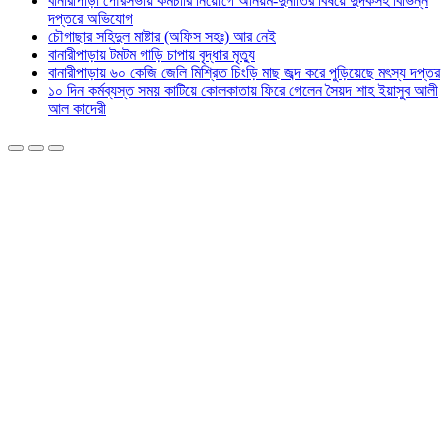
বানারীপাড়া পৌরসভায় কর্মচারি নিয়োগে অনিয়ম-দুর্নীতির বিষয়ে দুদকসহ বিভিন্ন
দপ্তরে অভিযোগ
চৌগাছার সহিদুল মাষ্টার (অফিস সহঃ) আর নেই
বানারীপাড়ায় টমটম গাড়ি চাপায় বৃদ্ধার মৃত্যু
বানারীপাড়ায় ৬০ কেজি জেলি মিশ্রিত চিংড়ি মাছ জব্দ করে পুড়িয়েছে মৎস্য দপ্তর
১০ দিন কর্মব্যস্ত সময় কাটিয়ে কোলকাতায় ফিরে গেলেন সৈয়দ শাহ ইয়াসুব আলী
আল কাদেরী