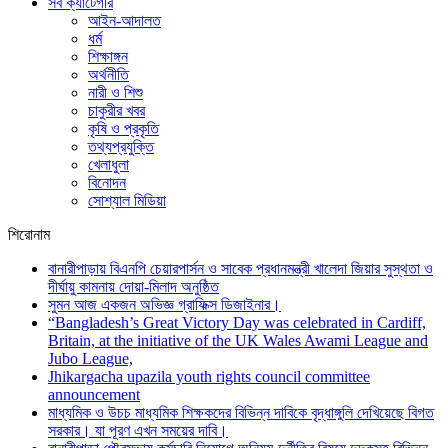
সব ক্যাটেগরি
আইন-আদালত
ধর্ম
শিক্ষাঙ্গন
অর্থনীতি
নারী ও শিশু
চাকুরীর খবর
কৃষি ও প্রকৃতি
তথ্যপ্রযুক্তি
খেলাধুলা
বিনোদন
সোশ্যাল মিডিয়া
শিরোনাম
বানারীপাড়ায় বিএনপি চেয়ারপার্সন ও সাবেক প্রধানমন্ত্রী খালেদা জিয়ার সুস্থতা ও
দীর্ঘায়ু কামনায় দোয়া-মিলাদ অনুষ্ঠিত
সুমন আজ একজন অভিজ্ঞ গ্রাফিক্স ডিজাইনার।
“Bangladesh’s Great Victory Day was celebrated in Cardiff,
Britain, at the initiative of the UK Wales Awami League and
Jubo League,
Jhikargacha upazila youth rights council committee
announcement
মাধ্যমিক ও উচচ মাধ্যমিক শিক্ষকদের বিভিন্ন দাবিকে বৃদ্ধাঙ্গুলি দেখিয়েছে বিগত
সরকার। যা পূরণ এখন সময়ের দাবি।