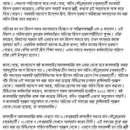
আছে। সেগুলো পর্যালোচনা করে দেখা গেছে, সচিব সৌরেন্দ্রনাথ চক্রবর্ত্তী যতবারই
বিদেশ ভ্রমণ করেছেন, বেশির ভাগ সময়ই কখনো স্ত্রী, কখনো দুই সন্তানকে সঙ্গে করে
নিয়ে গেছেন। সরকারি আদেশে উল্লেখ ছিল, বিদেশ ভ্রমণে পরিবারের সদস্যদের সব খরচ
সচিব নিজে বহন করবেন।
সচিবের ঘন ঘন বিদেশ সফর ভালোভাবে নিচ্ছেন না পরিকল্পনামন্ত্রী এম এ মান্নান। এই
বিভাগ ও পরিসংখ্যান ব্যুরোর কর্মকর্তারাও সচিবের বিদেশ ভ্রমণপ্রীতিতে ক্ষুব্ধ। তাঁরা
বলছেন, বিভাগের প্রধান যদি এভাবে ঘন ঘন বিদেশ সফরে যান, তখন সংস্থার কাজে
ব্যাঘাত ঘটে। একাধিক কর্মকর্তা কালের কণ্ঠকে বলেন, সচিব যতবার বিদেশ ভ্রমণে
গেছেন, তার বেশির ভাগই ছিল শিক্ষা সফর। এসব সফরে অধস্তন কর্মকর্তাদের পাঠালে
তাঁরা বেশি উপকৃত হতেন।
জানা গেছে, বাংলাদেশে ষষ্ঠ জনশুমারি (আদমশুমারির নাম এবার থেকে হবে জনশুমারি) করার
প্রস্তুতির অংশ হিসেবে গত ১ সেপ্টেম্বর চীন সফরে যান সচিব সৌরেন্দ্রনাথ চক্রবর্ত্তী।
পাঁচ সদস্যের সরকারি প্রতিনিধিদলের সঙ্গে ছিলেন সচিবের ছেলে শৈব চক্রবর্ত্তী। সচিবের
পাঁচ দিনের ওই সফরের সব খরচ বহন করা হয়েছে বিবিএসের চলমান কৃষিশুমারি প্রকল্প
থেকে। সরকারি আদেশে বলা আছে, সচিবের ছেলের সব খরচ সচিব নিজে বহন করবেন।
বিবিএসের কর্মকর্তারা বলছেন, বাংলাদেশে পঞ্চম আদমশুমারি হয়েছিল ২০১১ সালে। ষষ্ঠ
জনশুমারির প্রাথমিক কাজ শুরু করেছে বিবিএস, যদিও প্রকল্পটি এখনো অনুমোদন পায়নি।
স জনশুমারি প্রকল্প অনুমোদন না পেলেও সচিবের ওই সফরের খরচ কৃষিশুমারি প্রকল্প
থেকে নেওয়া হয়েছে, যা অস্বাভাবিক।
মালদ্বীপে আদমশুমারির কাজ দেখতে গত ৩ ফেব্রুয়ারি মালদ্বীপ সফরে যান সৌরেন্দ্রনাথ
চক্রবর্ত্তী। ৩ থেকে ৭ ফেব্রুয়ারি সেখানে অবস্থান করেন তিনি। এই সফরের পুরো খরচ
বহন করা হয় বিবিএসকে শক্তিশালীকরণ প্রকল্প থেকে। এখানে তাঁর সফরসঙ্গী হন তাঁর স্ত্রী