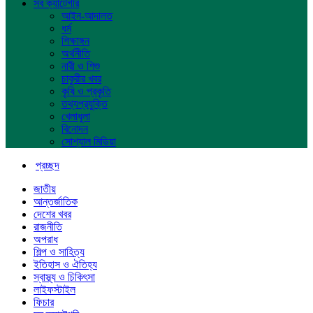
সব ক্যাটেগরি
আইন-আদালত
ধর্ম
শিক্ষাঙ্গন
অর্থনীতি
নারী ও শিশু
চাকুরীর খবর
কৃষি ও প্রকৃতি
তথ্যপ্রযুক্তি
খেলাধুলা
বিনোদন
সোশ্যাল মিডিয়া
প্রচ্ছদ
জাতীয়
আন্তর্জাতিক
দেশের খবর
রাজনীতি
অপরাধ
শিল্প ও সাহিত্য
ইতিহাস ও ঐতিহ্য
স্বাস্থ্য ও চিকিৎসা
লাইফস্টাইল
ফিচার