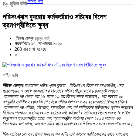
দেশের খবর
By মুক্তি বার্তা
পরিসংখ্যান ব্যুরোর কর্মকর্তারাও সচিবের বিদেশ
ভ্রমণপ্রীতিতে ক্ষুব্ধ
নিউজ ডেস্ক
(মুক্তি বার্তা)
প্রকাশিতঃ ১৭ সেপ্টেম্বর ২০২০
208 বার দেখা হয়েছে
০
ফাইল ছবি
নিউজ ডেস্কঃ
বাংলাদেশ পরিসংখ্যান ব্যুরো—বিবিএস যে বিভাগের আওতাধীন, সেই
পরিসংখ্যান ও তথ্য ব্যবস্থাপনা বিভাগের সচিব সৌরেন্দ্রনাথ চক্রবর্ত্তী এখানে
যোগদানের পর থেকে গত ১৯ মাসে ১৩ বার বিদেশ সফর করেছেন। গত বছরের ৩০
জানুয়ারি স্থানীয় সরকার বিভাগ থেকে পরিসংখ্যান ও তথ্য ব্যবস্থাপনা বিভাগে (সিড)
যোগদানের পর এশিয়া, ইউরোপ, আমেরিকা এবং পূর্ব আফ্রিকার মরিশাসেও ভ্রমণ করেছেন
বিসিএস প্রশাসন ক্যাডারের ৮৫ ব্যাচের এই কর্মকর্তা। সচিবদের বিদেশ ভ্রমণের ফাইল
অনুমোদন প্রধানমন্ত্রীর হাতে এবং প্রধানমন্ত্রীর কার্যালয় থেকে ২০১৩ সালের এক
নির্দেশনায় বলা আছে, একজন সচিব বছরে চারবারের বেশি বিদেশ সফরে যেতে পারবেন না।
সিড সচিবের ১৩ বার বিদেশ সফরের সব কটির নথি কালের প্রতিবেদকের কাছে সংগ্রহে