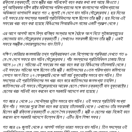
রক্তিমা চক্রবর্ত্তী, তবে স্ত্রীর খরচ সচিবকেই বহন করার কথা বলা আছে জিওতে।
পূর্ব আফ্রিকার দ্বীপ রাষ্ট্র মরিশাসের পরিসংখ্যানের সঙ্গে বাংলাদেশের পরিসংখ্যানের
অভিজ্ঞতা ভাগাভাগি করতে গত ২ জুলাই সে দেশে যান সচিব সৌরেন্দ্রনাথ। ছয় দিনের
ওই সফরে চার সদস্যের সরকারি প্রতিনিধিদলের সঙ্গে ছিলেন তাঁর স্ত্রী। ছয় দিনের এই
সফরের খরচ বহন করা হয়েছে বিবিএসের সিআরভিএস নামের একটি প্রকল্প থেকে।
এর আগে আগস্ট মাসে বিশ্ব বাণিজ্য সংস্থার সঙ্গে বৈঠকে অংশ নিতে সুইজারল্যান্ডের
জেনেভায় যান সৌরেন্দ্রনাথ চক্রবর্ত্তী। সেখানেও সফরসঙ্গী ছিলেন তাঁর স্ত্রী। একই
সফরে সস্ত্রীক নেদারল্যান্ডসেও যান তিনি।
দক্ষিণ কোরিয়ার জনশুমারির তথ্য প্রক্রিয়াকরণ এবং বিশ্লেষণের প্রক্রিয়া দেখতে গত ৬
মে সে দেশে সফরে যান সচিব সৌরেন্দ্রনাথ। পাঁচ সদস্যদের প্রতিনিধিদল ঢাকায় ফিরে
আসে ১০ মে। সচিবের এই সফরের সব খরচ বহন করা হয় বিবিএসের তাঁতশুমারি থেকে।
এই সফরেও সচিবের সঙ্গে ছিলেন তাঁর স্ত্রী। জাতিসংঘের ৫০তম পরিসংখ্যান কমিশনের
সেশনে অংশ নিতে ২৭ ফেব্রুয়ারি থেকে আট মার্চ যুক্তরাষ্ট্র সফরে যান সচিব। তিন
সদস্যের এই প্রতিনিধিদলের সব খরচ বহন করে জাতিসংঘের জনসংখ্যা তহবিল।
জাতিসংঘের এই সফরে সৌরেন্দ্রনাথের আরেক ছেলে শোভন চক্রবর্ত্তী যান যুক্তরাষ্ট্রে।
ছেলের খরচ সচিবই বহন করবেন বলে সরকারি আদেশে বলা হয়েছে।
গত বছর ৫ থেকে ১০ সেপ্টেম্বর ভুটান সফরে যান সচিব। ওই সফরে প্রতিনিধি সংখ্যা
ছিল পাঁচ। সফরের পুরো টাকা বহন করা হয়েছে তাঁতশুমারি থেকে। এখানেও তাঁর সফরসঙ্গী
ছিলেন স্ত্রী রক্তিমা চক্রবর্ত্তী ও ছেলে শৈব চক্রবর্ত্তী। স্ত্রী ও ছেলের খরচ নিজেই বহন
করবেন বলে সরকারি আদেশে উল্লেখ ছিল। এটিও ছিল শিক্ষা সফর।
গত বছর ২৯ জুলাই থেকে ৪ আগস্ট পর্যন্ত ভারত সফরে যান সচিব। তিন সদস্যের ওই