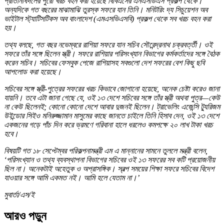
প্রতিনিধিদলের পুরো খরচ বহন করা হয়েছে বিবিএসের এনএসডিএস প্রকল্প থেকে।
অন্যদিকে গত বছরের মাঝামাঝি তুরস্ক সফরে যান তিনি। মনিটরিং দ্য সিচুয়েশন অব
ভাইটাল স্ট্যাটিসটিকস অব বাংলাদেশ (এমএসভিএসবি) প্রকল্প থেকে সব খরচ বহন করা
হয়।
তথ্য বলছে, গত বছর নভেম্বরে রাশিয়া সফরে যান সচিব সৌরেন্দ্রনাথ চক্রবর্ত্তী। ওই
সফরে তাঁর সঙ্গে ছিলেন স্ত্রী। সফরে রাশিয়ার পরিসংখ্যান বিভাগের কর্মকর্তাদের সঙ্গে বৈঠক
করেন সচিব। সচিবের ফেসবুক পেজে রাশিয়াসহ সবগুলো দেশ সফরের বেশ কিছু ছবি
আপলোড করা হয়েছে।
সচিবের সঙ্গে স্ত্রী-পুত্রের সফরের খরচ কিভাবে জোগানো হয়েছে, অনেক চেষ্টা করেও জানা
যায়নি। তবে এটা জানা গেছে যে, ওই ১৩ দেশে সচিবের সঙ্গে তাঁর স্ত্রী অথবা পুত্র—কেউ
না কেউ ছিলেনই; কোনো কোনো দেশে আবার দুজনই ছিলেন। ট্রাভেলিং এজেন্সি ট্যুরিজম
উইন্ডোর সিইও মনিরুজ্জামান মাসুমের কাছে জানতে চাইলে তিনি হিসাব দেন, ওই ১৩ দেশে
একজনের গড়ে পাঁচ দিন করে ভ্রমণে গরিবানা হালে ধরলেও কমপক্ষে ২০ লাখ টাকা খরচ
হবে।
বিষয়টি গত ১৮ সেপ্টেম্বর পরিকল্পনামন্ত্রী এম এ মান্নানের সামনে তুললে মন্ত্রী বলেন,
‘পরিসংখ্যান ও তথ্য ব্যবস্থাপনা বিভাগের সচিবের ওই ১৩ সফরের সব কটি প্রয়োজনীয়
ছিল না। অনেকটাই অহেতুক ও অপ্রাসঙ্গিক। স্বল্প সময়ের শিক্ষা সফরে সচিবের বিদেশ
যাওয়ার সঙ্গে আমি একমত নই। আমি হলে যেতাম না।’
মুবার্তা/এস/ই
আরও পড়ুন