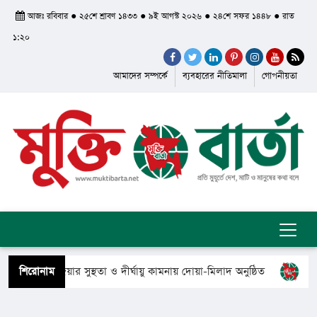
আজঃ রবিবার ● ২৫শে শ্রাবণ ১৪৩৩ ● ৯ই আগস্ট ২০২৬ ● ২৪শে সফর ১৪৪৮ ● রাত
১:২০
আমাদের সম্পর্কে
ব্যবহারের নীতিমালা
গোপনীয়তা
রী খালেদা জিয়ার সুস্থতা ও দীর্ঘায়ু কামনায় দোয়া-মিলাদ অনুষ্ঠিত
শিরোনাম
সুমন
গেলেন সৈয়দ শাহ ইয়াসুব আলী আল কাদেরী