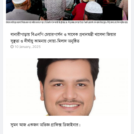
বানারীপাড়ায় বিএনপি চেয়ারপার্সন ও সাবেক প্রধানমন্ত্রী খালেদা জিয়ার
সুস্থতা ও দীর্ঘায়ু কামনায় দোয়া-মিলাদ অনুষ্ঠিত
10 January, 2025
সুমন আজ একজন অভিজ্ঞ গ্রাফিক্স ডিজাইনার।