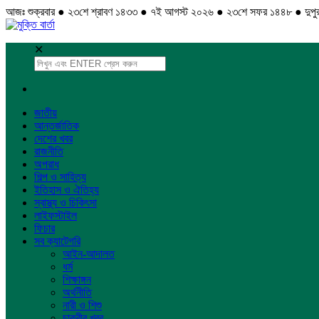
আজঃ শুক্রবার ● ২৩শে শ্রাবণ ১৪৩৩ ● ৭ই আগস্ট ২০২৬ ● ২৩শে সফর ১৪৪৮ ● দুপু
✕
জাতীয়
আন্তর্জাতিক
দেশের খবর
রাজনীতি
অপরাধ
শিল্প ও সাহিত্য
ইতিহাস ও ঐতিহ্য
স্বাস্থ্য ও চিকিৎসা
লাইফস্টাইল
ফিচার
সব ক্যাটেগরি
আইন-আদালত
ধর্ম
শিক্ষাঙ্গন
অর্থনীতি
নারী ও শিশু
চাকুরীর খবর