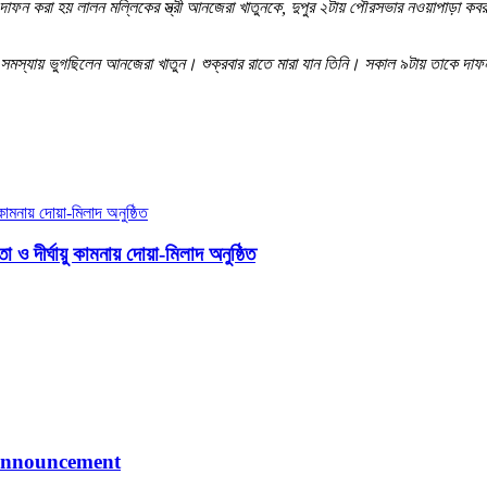
াফন করা হয় লালন মল্লিকের স্ত্রী আনজেরা খাতুনকে, দুপুর ২টায় পৌরসভার নওয়াপাড়া কবরস্
টের সমস্যায় ভুগছিলেন আনজেরা খাতুন। শুক্রবার রাতে মারা যান তিনি। সকাল ৯টায় তাকে দাফ
া ও দীর্ঘায়ু কামনায় দোয়া-মিলাদ অনুষ্ঠিত
 announcement