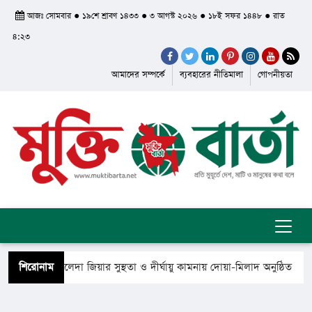
আজঃ সোমবার ● ১৯শে শ্রাবণ ১৪৩৩ ● ৩ আগস্ট ২০২৬ ● ১৮ই সফর ১৪৪৮ ● রাত
৪:২৩
আমাদের সম্পর্কে
ব্যবহারের নীতিমালা
গোপনীয়তা
ধানমন্ত্রী খালেদা জিয়ার সুস্থতা ও দীর্ঘায়ু কামনায় দোয়া-মিলাদ অনুষ্ঠিত
শিরোনাম
য় ফিরে গেলেন সৈয়দ শাহ ইয়াসুব আলী আল কাদেরী