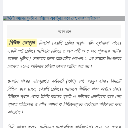
ফাইল ছবি
নিউজ ডেস্কঃ
 হিজামা থেরাপি সেন্টার অ্যান্ড বডি ম্যাসাজ’ নামের 
একটি স্পা সেন্টারে অভিযান চালিয়ে ৫ জন নারী ও ৫ জন পুরুষকে আটক 
করেছে পুলিশ। মঙ্গলবার রাতে রাজধানীর গুলশান-১ এর নাভানা টাওয়ারের 
লেভেল ২২/এ অভিযান চালিয়ে তাদের আটক করা হয়।
গুলশান থানার ভারপ্রাপ্ত কর্মকর্তা (ওসি) মো. আবুল হাসান বিষয়টি 
নিশ্চিত করে বলেন, থেরাপি সেন্টারের আড়ালে দীর্ঘদিন যাবত এখানে ঢাকার 
বিভিন্ন স্থান থেকে উঠতি বয়সের যুবতী ও নারীদের একত্রিত করে দেহ 
ব্যবসা পরিচালনা ও যৌন শোষণ ও নিপীড়নমূলক কার্যক্রম পরিচালনা করে 
আসছিল।
তিনি আরও বলেন, অভিযানে অসামাজিক কার্যকলাপের সময় ১০ জনকে 