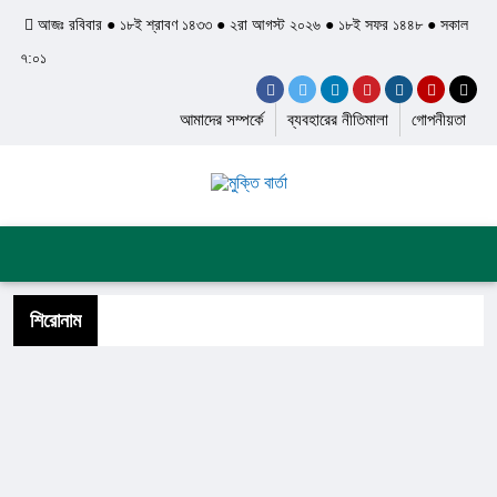
আজঃ রবিবার ● ১৮ই শ্রাবণ ১৪৩৩ ● ২রা আগস্ট ২০২৬ ● ১৮ই সফর ১৪৪৮ ● সকাল
৭:০১
আমাদের সম্পর্কে
ব্যবহারের নীতিমালা
গোপনীয়তা
প্রচ্ছদ
জাতীয়
আন্তর্জাতিক
দেশের খবর
রাজনীতি
অপরাধ
শিল্প ও সাহিত্য
ইতিহাস ও ঐতিহ্য
শিরোনাম
স্বাস্থ্য ও চিকিৎসা
লাইফস্টাইল
ফিচার
সব ক্যাটেগরি