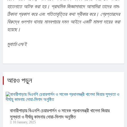
হাতেনাতে আটক করা হয়। প্রাথমিক জিজ্ঞাসাবাদে আসামিরা তাদের নাম-
ঠিকানা প্রকাশ করে এবং পতিতাবৃত্তির কথা স্বীকার করে। গ্রেপ্তারদের 
বিরুদ্ধে গুলশান থানায় মানবপাচার দমন আইনে একটি মামলা দায়ের করা 
হয়েছে।
মুবার্তা/এস/ই
আরও পড়ুন
বানারীপাড়ায় বিএনপি চেয়ারপার্সন ও সাবেক প্রধানমন্ত্রী খালেদা জিয়ার
সুস্থতা ও দীর্ঘায়ু কামনায় দোয়া-মিলাদ অনুষ্ঠিত
10 January, 2025