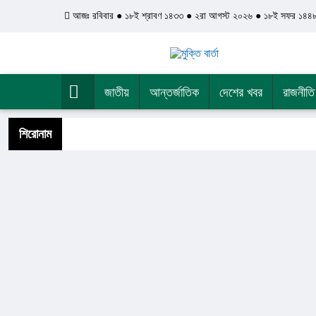
আজঃ রবিবার ● ১৮ই শ্রাবণ ১৪৩৩ ● ২রা আগস্ট ২০২৬ ● ১৮ই সফর ১৪৪
জাতীয়
আন্তর্জাতিক
দেশের খবর
রাজনীতি
শিরোনাম