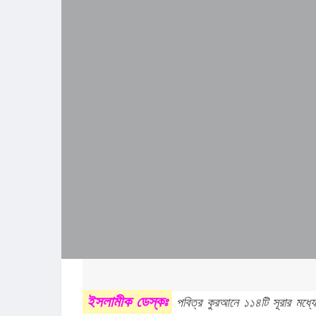
ইসলামীক ডেস্কঃ
 পবিত্র কুরআনে ১১৪টি সূরার মধ্যে 