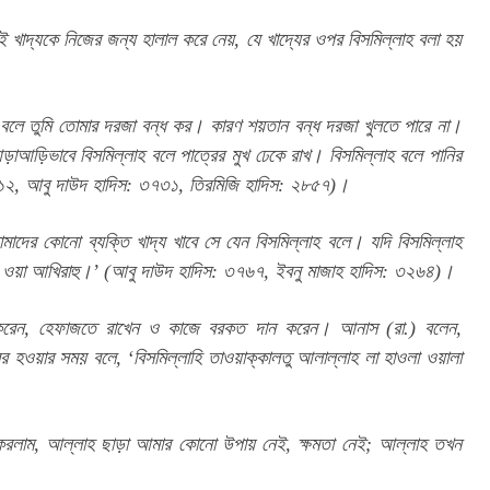
 খাদ্যকে নিজের জন্য হালাল করে নেয়, যে খাদ্যের ওপর বিসমিল্লাহ বলা হয় 
াহ বলে তুমি তোমার দরজা বন্ধ কর। কারণ শয়তান বন্ধ দরজা খুলতে পারে না। 
াআড়িভাবে বিসমিল্লাহ বলে পাত্রের মুখ ঢেকে রাখ। বিসমিল্লাহ বলে পানির 
২০১২, আবু দাউদ হাদিস: ৩৭৩১, তিরমিজি হাদিস: ২৮৫৭)।
মাদের কোনো ব্যক্তি খাদ্য খাবে সে যেন বিসমিল্লাহ বলে। যদি বিসমিল্লাহ 
হু ওয়া আখিরাহু।’ (আবু দাউদ হাদিস: ৩৭৬৭, ইবনু মাজাহ হাদিস: ৩২৬৪)।
 করেন, হেফাজতে রাখেন ও কাজে বরকত দান করেন। আনাস (রা.) বলেন, 
ের হওয়ার সময় বলে, ‘বিসমিল্লাহি তাওয়াক্কালতু আলাল্লাহ লা হাওলা ওয়ালা 
 করলাম, আল্লাহ ছাড়া আমার কোনো উপায় নেই, ক্ষমতা নেই; আল্লাহ তখন 