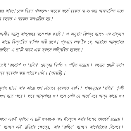
বলার কারণে নেক নিয়ত থাকলেও অনেক কর্মে বরকত না হওয়ায় অসম্মানিত হতে 
াহর রহমত ও বরকত অবধারিত হয়।
অসীম দয়ালু আল্লাহর নামে শুরু করছি। এ অনুবাদ বিশুদ্ধ হলেও এর মাধ্যমে 
আরো বিস্তারিত বর্ণনার দাবী রাখে। প্রথমে লক্ষণীয় যে, আয়াতে আল্লাহর 
াহিম’ এ দু’টি নামই এক স্থানে উল্লিখিত হয়েছে।
তেই ‘রহমান’ ও ‘রহিম’ শব্দদ্বয় নির্গত ও গঠিত হয়েছে। রহমান শব্দটি মহান 
্য ব্যবহার করা জায়েয নেই। (তাবারী)।
াড়া আর কারো গুণ হিসেবে ব্যবহৃত হয়নি। পক্ষান্তরে ‘রহিম’ শব্দটি 
গুণ হতে পারে। তবে আল্লাহর গুণ হলে সেটা যে অর্থে হবে অন্য কারো গুণ 
 এখানে একই স্থানে এ দুটি গুণবাচক নাম উল্লেখ করার বিশেষ তাৎপর্য রয়েছে। 
্ছেন এই দুনিয়ার ক্ষেত্রে, আর ‘রাহিম’ হচ্ছেন আখেরাতের হিসেবে। 