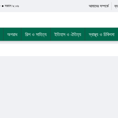
৮ ● সকাল ৯:০৬
আমাদের সম্পর্কে
ব্
অপরাধ
শিল্প ও সাহিত্য
ইতিহাস ও ঐতিহ্য
স্বাস্থ্য ও চিকিৎসা