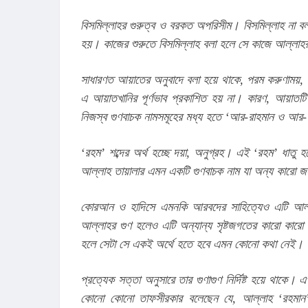
বিসমিল্লাহর গুরুত্ব ও বরকত অপরিসীম। বিসমিল্লাহ না 
হয়। কাজের শুরুতে বিসমিল্লাহ বলা হলে সে কাজে আল্ল
সাধারণত আয়াতের অনুবাদে বলা হয়ে থাকে, পরম করুণাময়, 
এ আয়াতখানির পূর্ণভাব প্রকাশিত হয় না। কারণ, আয়াতটি 
নিজস্ব গুণবাচক নামসমূহের মধ্য হতে ‘আর-রাহমান ও আর-র
‘রহম’ শব্দের অর্থ হচ্ছে দয়া, অনুগ্রহ। এই ‘রহম’ ধাতু হ
আল্লাহ তায়ালার এমন একটি গুণবাচক নাম যা অন্য কারো জন
কোরআন ও হাদিসে এমনকি আরবদের সাহিত্যেও এটি আল্লাহ ছ
আল্লাহর গুণ হলেও এটি অন্যান্য সৃষ্টজগতের কারো কারো 
হলে সেটা সে একই অর্থে হতে হবে এমন কোনো কথা নেই।
প্রত্যেক সত্তা অনুসারে তার গুণাগুণ নির্দিষ্ট হয়ে থাকে।
কোনো কোনো তাফসীরকার বলেছেন যে, আল্লাহ ‘রহমান’ হচ