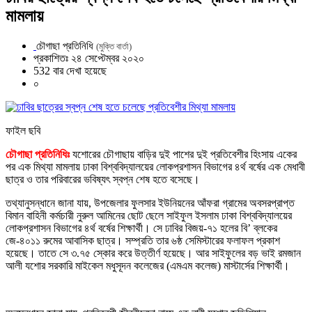
মামলায়
চৌগাছা প্রতিনিধি
(মুক্তি বার্তা)
প্রকাশিতঃ ২৪ সেপ্টেম্বর ২০২০
532 বার দেখা হয়েছে
০
ফাইল ছবি
চৌগাছা প্রতিনিধিঃ
যশোরের চৌগাছায় বাড়ির দুই পাশের দুই প্রতিবেশীর হিংসায় একের
পর এক মিথ্যা মামলায় ঢাকা বিশ্ববিদ্যালয়ের লোকপ্রশাসন বিভাগের ৪র্থ বর্ষের এক মেধাবী
ছাত্র ও তার পরিবারের ভবিষ্যৎ স্বপ্ন শেষ হতে বসেছে।
তথ্যানুসন্ধানে জানা যায়, উপজেলার ফুলসার ইউনিয়নের আঁফরা গ্রামের অবসরপ্রাপ্ত
বিমান বাহিনী কর্মচারী নুরুল আমিনের ছোট ছেলে সাইফুল ইসলাম ঢাকা বিশ্ববিদ্যালয়ের
লোকপ্রশাসন বিভাগের ৪র্থ বর্ষের শিক্ষার্থী। সে ঢাবির বিজয়-৭১ হলের বি’ ব্লকের
জে-৪০১১ রুমের আবাসিক ছাত্র। সম্প্রতি তার ৬ষ্ঠ সেমিস্টারের ফলাফল প্রকাশ
হয়েছে। তাতে সে ৩.৭৫ স্কোর করে উত্তীর্ণ হয়েছে। আর সাইফুলের বড় ভাই রমজান
আলী যশোর সরকারি মাইকেল মধুসূদন কলেজের (এমএম কলেজ) মাস্টার্সের শিক্ষার্থী।