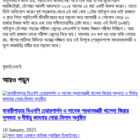
অনুসন্ধানে জানা যায়, প্রতিবেশী জীবনীনেছা নামে এক নারী যশোর জুডিশিয়াল
ম্যাজিষ্ট্রেট, চৌগাছা আমলী আদালতে ২০১৪ সালের ২৪ মার্চ একটি মামলা করেন। তাতে
তিনি অভিযোগ করেন পূর্ব শত্রুতার জেরে ৬ই মার্চ বেলা ১১টায় সাইফুল তার ভাই রমজান
ও বৃদ্ধ পিতা প্রতিবেশী জীবনীনেছার ঘরে প্রবেশ করে আলমারী ও শোকেস ভেঙে ৩০
হাজার টাকার ক্ষতি করে এবং তার শ্লীলতাহানীর চেষ্টা করে। অথচ ওই দিনই (৬মার্চ)
সাইফুল চৌগাছা শহরের পরীক্ষা কেন্দ্রে এসএসসি’র সমাজ বিজ্ঞান পরীক্ষা দিচ্ছিল। আর
তার ভাই রমজান তাকে পরীক্ষা কেন্দ্রে নিয়ে যায়। মামলায় এও বলা হয় তারা নাকি লোহার
রড, বাঁশের লাঠিসহ বিভিন্ন অস্ত্রে সজ্জিত হয়ে ওই ভিক্ষুক (প্রকৃতপক্ষে মাদকব্যবসায়ী ও
সুদে কারবারি) নারীর ঘরে প্রবেশ করে।
মুবার্তা/এস/ই
আরও পড়ুন
বানারীপাড়ায় বিএনপি চেয়ারপার্সন ও সাবেক প্রধানমন্ত্রী খালেদা জিয়ার
সুস্থতা ও দীর্ঘায়ু কামনায় দোয়া-মিলাদ অনুষ্ঠিত
10 January, 2025