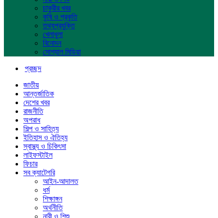
চাকুরীর খবর
কৃষি ও প্রকৃতি
তথ্যপ্রযুক্তি
খেলাধুলা
বিনোদন
সোশ্যাল মিডিয়া
প্রচ্ছদ
জাতীয়
আন্তর্জাতিক
দেশের খবর
রাজনীতি
অপরাধ
শিল্প ও সাহিত্য
ইতিহাস ও ঐতিহ্য
স্বাস্থ্য ও চিকিৎসা
লাইফস্টাইল
ফিচার
সব ক্যাটেগরি
আইন-আদালত
ধর্ম
শিক্ষাঙ্গন
অর্থনীতি
নারী ও শিশু