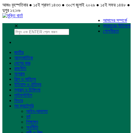
আজঃ বৃহস্পতিবার ● ১৫ই শ্রাবণ ১৪৩৩ ● ৩০শে জুলাই ২০২৬ ● ১৫ই সফর ১৪৪৮ ●
দুপুর ১২:০৬
আমাদের সম্পর্কে
ব্যবহারের নীতিমালা
✕
গোপনীয়তা
জাতীয়
আন্তর্জাতিক
দেশের খবর
রাজনীতি
অপরাধ
শিল্প ও সাহিত্য
ইতিহাস ও ঐতিহ্য
স্বাস্থ্য ও চিকিৎসা
লাইফস্টাইল
ফিচার
সব ক্যাটেগরি
আইন-আদালত
ধর্ম
শিক্ষাঙ্গন
অর্থনীতি
নারী ও শিশু