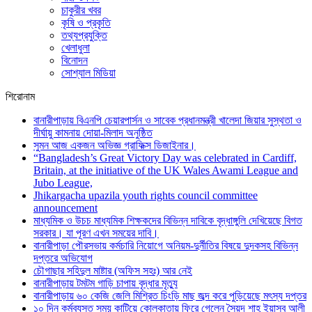
চাকুরীর খবর
কৃষি ও প্রকৃতি
তথ্যপ্রযুক্তি
খেলাধুলা
বিনোদন
সোশ্যাল মিডিয়া
শিরোনাম
বানারীপাড়ায় বিএনপি চেয়ারপার্সন ও সাবেক প্রধানমন্ত্রী খালেদা জিয়ার সুস্থতা ও
দীর্ঘায়ু কামনায় দোয়া-মিলাদ অনুষ্ঠিত
সুমন আজ একজন অভিজ্ঞ গ্রাফিক্স ডিজাইনার।
“Bangladesh’s Great Victory Day was celebrated in Cardiff,
Britain, at the initiative of the UK Wales Awami League and
Jubo League,
Jhikargacha upazila youth rights council committee
announcement
মাধ্যমিক ও উচচ মাধ্যমিক শিক্ষকদের বিভিন্ন দাবিকে বৃদ্ধাঙ্গুলি দেখিয়েছে বিগত
সরকার। যা পূরণ এখন সময়ের দাবি।
বানারীপাড়া পৌরসভায় কর্মচারি নিয়োগে অনিয়ম-দুর্নীতির বিষয়ে দুদকসহ বিভিন্ন
দপ্তরে অভিযোগ
চৌগাছার সহিদুল মাষ্টার (অফিস সহঃ) আর নেই
বানারীপাড়ায় টমটম গাড়ি চাপায় বৃদ্ধার মৃত্যু
বানারীপাড়ায় ৬০ কেজি জেলি মিশ্রিত চিংড়ি মাছ জব্দ করে পুড়িয়েছে মৎস্য দপ্তর
১০ দিন কর্মব্যস্ত সময় কাটিয়ে কোলকাতায় ফিরে গেলেন সৈয়দ শাহ ইয়াসুব আলী