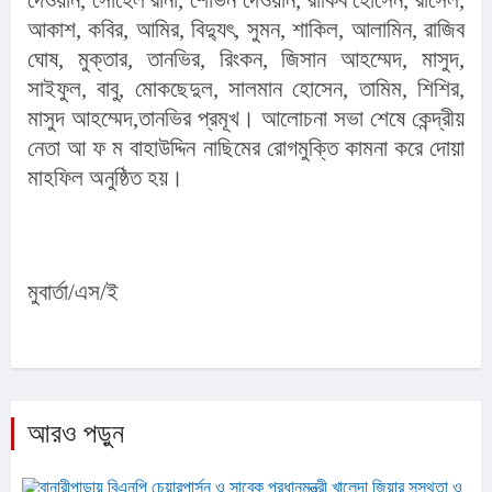
দেওয়ান, সোহেল রানা, শোভন দেওয়ান, রাকিব হোসেন, রাসেল, 
আকাশ, কবির, আমির, বিদ্যুৎ, সুমন, শাকিল, আলামিন, রাজিব 
ঘোষ, মুক্তার, তানভির, রিংকন, জিসান আহম্মেদ, মাসুদ, 
সাইফুল, বাবু, মোকছেদুল, সালমান হোসেন, তামিম, শিশির, 
মাসুদ আহম্মেদ,তানভির প্রমূখ। আলোচনা সভা শেষে কেন্দ্রীয় 
নেতা আ ফ ম বাহাউদ্দিন নাছিমের রোগমুক্তি কামনা করে দোয়া 
মাহফিল অনুষ্ঠিত হয়।
মুবার্তা/এস/ই
আরও পড়ুন