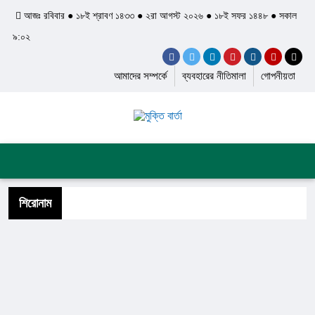
আজঃ রবিবার ● ১৮ই শ্রাবণ ১৪৩৩ ● ২রা আগস্ট ২০২৬ ● ১৮ই সফর ১৪৪৮ ● সকাল
৯:০২
আমাদের সম্পর্কে
ব্যবহারের নীতিমালা
গোপনীয়তা
প্রচ্ছদ
জাতীয়
আন্তর্জাতিক
দেশের খবর
রাজনীতি
অপরাধ
শিল্প ও সাহিত্য
ইতিহাস ও ঐতিহ্য
শিরোনাম
স্বাস্থ্য ও চিকিৎসা
লাইফস্টাইল
ফিচার
সব ক্যাটেগরি