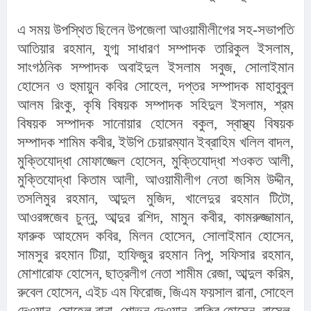
এ সময় উপস্থিত ছিলেন উপজেলা আওয়ামীলীগের সহ-সভাপতি 
আতিয়ার রহমান, যুগ্ম সাধারণ সম্পাদক তারিকুল ইসলাম, 
সাংগঠনিক সম্পাদক অবাইদুল ইসলাম সবুজ, সোলাইমান 
হোসেন ও হুমায়ুন কবির সোহেল, দপ্তর সম্পাদক মাহাবুবুল 
আলম রিংকু, কৃষি বিষয়ক সম্পাদক সহিদুল ইসলাম, শ্রম 
বিষয়ক সম্পাদক সানোয়ার হোসেন বকুল, স্বাস্থ্য বিষয়ক 
সম্পাদক শামিম কবীর, ইউপি চেয়ারম্যান ইব্রাহিম খলিল বাদল, 
মুক্তিযোদ্ধা মোফাজ্জেল হোসেন, মুক্তিযোদ্ধা শওকত আলী, 
মুক্তিযোদ্ধা কিতাম আলী, আওয়ামীলীগ নেতা জসিম উদ্দীন, 
তসলিমুর রহমান, আব্দুল মুজিদ, খালেদুর রহমান টিটো, 
আওরঙ্গজেব চুন্নু, আব্দুর রশিদ, মামুন কবীর, কামরুজ্জামান, 
ফারুক আহমেদ কবির, মিলন হোসেন, সোলাইমান হোসেন, 
সামসুর রহমান টিয়া, হাফিজুর রহমান নিপু, সফিসার রহমান, 
মোশারোফ হোসেন, ছাত্রলীগ নেতা শামীম রেজা, আব্দুল করিম, 
রুবেল হোসেন, এইচ এম ফিরোজ, জিএম ফয়সাল রানা, সোহেল 