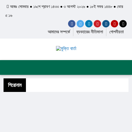
আজঃ সোমবার ● ১৯শে শ্রাবণ ১৪৩৩ ● ৩ আগস্ট ২০২৬ ● ১৮ই সফর ১৪৪৮ ● ভোর
৫:১৬
আমাদের সম্পর্কে
ব্যবহারের নীতিমালা
গোপনীয়তা
প্রচ্ছদ
জাতীয়
আন্তর্জাতিক
দেশের খবর
রাজনীতি
অপরাধ
শিল্প ও সাহিত্য
ইতিহাস ও ঐতিহ্য
শিরোনাম
স্বাস্থ্য ও চিকিৎসা
লাইফস্টাইল
ফিচার
সব ক্যাটেগরি