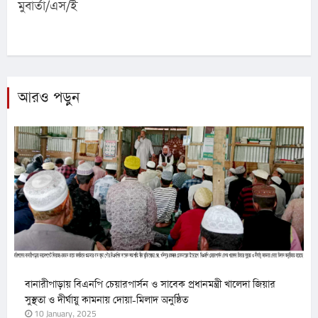
মুবার্তা/এস/ই
আরও পড়ুন
বানারীপাড়ায় বিএনপি চেয়ারপার্সন ও সাবেক প্রধানমন্ত্রী খালেদা জিয়ার
সুস্থতা ও দীর্ঘায়ু কামনায় দোয়া-মিলাদ অনুষ্ঠিত
10 January, 2025