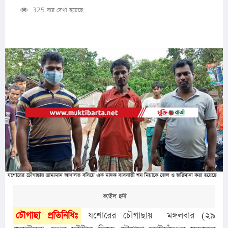
325 বার দেখা হয়েছে
ফাইল ছবি
চৌগাছা প্রতিনিধিঃ
 যশোরের চৌগাছায়  মঙ্গলবার (২৯ 