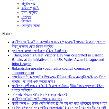
চাকুরীর খবর
কৃষি ও প্রকৃতি
তথ্যপ্রযুক্তি
খেলাধুলা
বিনোদন
সোশ্যাল মিডিয়া
শিরোনাম
বানারীপাড়ায় বিএনপি চেয়ারপার্সন ও সাবেক প্রধানমন্ত্রী খালেদা জিয়ার সুস্থতা ও
দীর্ঘায়ু কামনায় দোয়া-মিলাদ অনুষ্ঠিত
সুমন আজ একজন অভিজ্ঞ গ্রাফিক্স ডিজাইনার।
“Bangladesh’s Great Victory Day was celebrated in Cardiff,
Britain, at the initiative of the UK Wales Awami League and
Jubo League,
Jhikargacha upazila youth rights council committee
announcement
মাধ্যমিক ও উচচ মাধ্যমিক শিক্ষকদের বিভিন্ন দাবিকে বৃদ্ধাঙ্গুলি দেখিয়েছে বিগত
সরকার। যা পূরণ এখন সময়ের দাবি।
বানারীপাড়া পৌরসভায় কর্মচারি নিয়োগে অনিয়ম-দুর্নীতির বিষয়ে দুদকসহ বিভিন্ন
দপ্তরে অভিযোগ
চৌগাছার সহিদুল মাষ্টার (অফিস সহঃ) আর নেই
বানারীপাড়ায় টমটম গাড়ি চাপায় বৃদ্ধার মৃত্যু
বানারীপাড়ায় ৬০ কেজি জেলি মিশ্রিত চিংড়ি মাছ জব্দ করে পুড়িয়েছে মৎস্য দপ্তর
১০ দিন কর্মব্যস্ত সময় কাটিয়ে কোলকাতায় ফিরে গেলেন সৈয়দ শাহ ইয়াসুব আলী