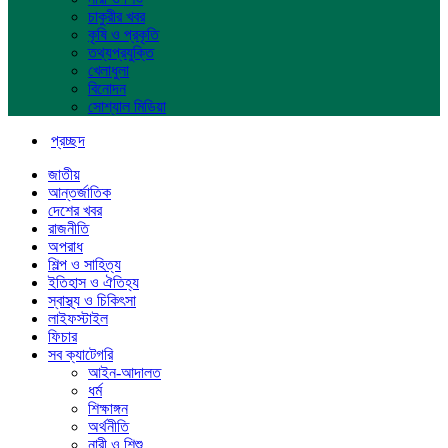
চাকুরীর খবর
কৃষি ও প্রকৃতি
তথ্যপ্রযুক্তি
খেলাধুলা
বিনোদন
সোশ্যাল মিডিয়া
প্রচ্ছদ
জাতীয়
আন্তর্জাতিক
দেশের খবর
রাজনীতি
অপরাধ
শিল্প ও সাহিত্য
ইতিহাস ও ঐতিহ্য
স্বাস্থ্য ও চিকিৎসা
লাইফস্টাইল
ফিচার
সব ক্যাটেগরি
আইন-আদালত
ধর্ম
শিক্ষাঙ্গন
অর্থনীতি
নারী ও শিশু