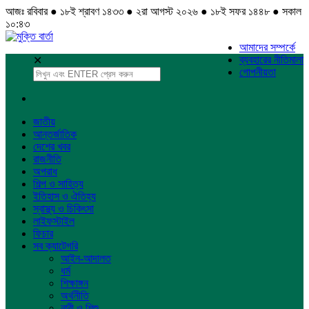
আজঃ রবিবার ● ১৮ই শ্রাবণ ১৪৩৩ ● ২রা আগস্ট ২০২৬ ● ১৮ই সফর ১৪৪৮ ● সকাল
১০:৪৩
আমাদের সম্পর্কে
ব্যবহারের নীতিমালা
✕
গোপনীয়তা
জাতীয়
আন্তর্জাতিক
দেশের খবর
রাজনীতি
অপরাধ
শিল্প ও সাহিত্য
ইতিহাস ও ঐতিহ্য
স্বাস্থ্য ও চিকিৎসা
লাইফস্টাইল
ফিচার
সব ক্যাটেগরি
আইন-আদালত
ধর্ম
শিক্ষাঙ্গন
অর্থনীতি
নারী ও শিশু