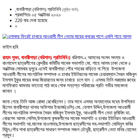
বানারীপাড়া (বরিশাল) প্রতিনিধি
(মুক্তি বার্তা)
প্রকাশিতঃ ০৫ অক্টোবর ২০২০
220 বার দেখা হয়েছে
০
ফাইল ছবি
রাহাদ সুমন, বানারীপাড়া (বরিশাল) প্রতিনিধি॥
বরিশাল-২ আসনের সংসদ সদস্য ও
বাংলাদেশ ছাত্রলীগের কেন্দ্রীয় কমিটির সাবেক সভাপতি মো. শাহে আলম ঢাকা থেকে ৫
অক্টোবর সোমবার দুপুরে এসেই বানারীপাড়া পৌর শহরের বাড়িতে না গিয়ে উপজেলা
আওয়ামী লীগের সাংগঠনিক সম্পাদক ও চাখার ইউনিয়নের সাবেক চেয়ারম্যান সৈয়দ মজিবুল
ইসলাম টুকুর মায়ের কবর জিয়ারতের জন্য চাখারে চলে যান । এসময় তিনি মরহুমার রুহের
মাগফিরাত কামনায় ফাতেহা পাঠ করে শোক সন্তপ্ত পরিবারের প্রতি গভীর সমবেদনা
জানান ।
জানা গেছে তিনি আজ রোজা রেখেছিলেন। তার সাথে এসময় অন্যান্যের মধ্যে উপস্থিত
ছিলেন বানারীপাড়া থানার অফিসার ইনচার্জ(ওসি) মো. হেলাল উদ্দিন,উপজেলা আওয়ামী
লীগের সাংগঠনিক সম্পাদক সৈয়দ মজিবুল ইসলাম টুকু, আওয়ামী লীগ নেতা কৃষিবিদ ডা.
খোরশেদ আলম সেলিম,উপজেলা কৃষকলীগের সাবেক সভাপতি ও চাখার ইউনিয়ন আওয়ামী
লীগের সভাপতি আ.মালেক হাওলাদার,উপজেলা ছাত্রলীগের সহ-সভাপতি মোমিনুল কবির
মিঠুন,পৌর শাখা ছাত্রলীগের সাধারণ সম্পাদক সজল চৌধুরী, ছাত্রলীগ নেতা মনির হোসেন
প্রমুখ।