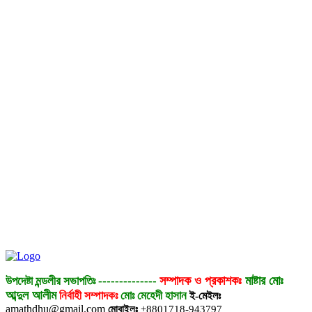
সম্পাদক ও প্রকাশকঃ
মাষ্টার মোঃ
উপদেষ্টা মন্ডলীর সভাপতিঃ
--------------
আব্দুল আলীম
নির্বাহী সম্পাদকঃ
মোঃ মেহেদী হাসান
ই-মেইলঃ
amathdhu@gmail.com
মোবাইলঃ
+8801718-943797