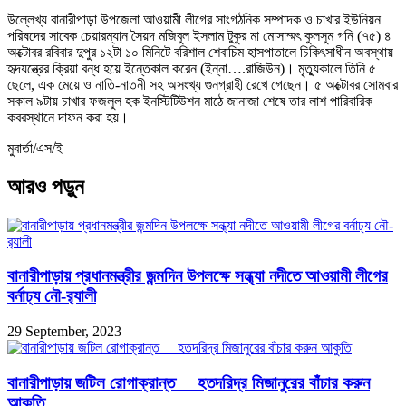
উল্লেখ্য বানারীপাড়া উপজেলা আওয়ামী লীগের সাংগঠনিক সম্পাদক ও চাখার ইউনিয়ন
পরিষদের সাবেক চেয়ারম্যান সৈয়দ মজিবুল ইসলাম টুকুর মা মোসাম্মৎ কুলসুম গনি (৭৫) ৪
অক্টোবর রবিবার দুপুর ১২টা ১০ মিনিটে বরিশাল শেবাচিম হাসপাতালে চিকিৎসাধীন অবস্থায়
হৃদযন্ত্রের ক্রিয়া বন্ধ হয়ে ইন্তেকাল করেন (ইন্না….রাজিউন)। মৃত্যুকালে তিনি ৫
ছেলে, এক মেয়ে ও নাতি-নাতনী সহ অসংখ্য গুনগ্রাহী রেখে গেছেন। ৫ অক্টোবর সোমবার
সকাল ৯টায় চাখার ফজলুল হক ইনস্টিটিউশন মাঠে জানাজা শেষে তার লাশ পারিবারিক
কবরস্থানে দাফন করা হয়।
মুবার্তা/এস/ই
আরও পড়ুন
বানারীপাড়ায় প্রধানমন্ত্রীর জন্মদিন উপলক্ষে সন্ধ্যা নদীতে আওয়ামী লীগের
বর্নাঢ্য নৌ-র‌্যালী
29 September, 2023
বানারীপাড়ায় জটিল রোগাক্রান্ত হতদরিদ্র মিজানুরের বাঁচার করুন
আকুতি