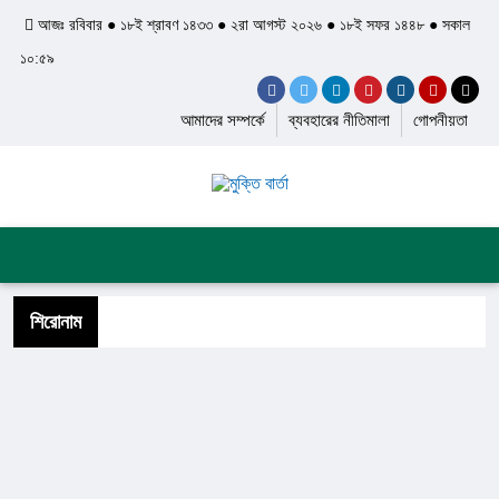
আজঃ রবিবার ● ১৮ই শ্রাবণ ১৪৩৩ ● ২রা আগস্ট ২০২৬ ● ১৮ই সফর ১৪৪৮ ● সকাল
১০:৫৯
আমাদের সম্পর্কে
ব্যবহারের নীতিমালা
গোপনীয়তা
প্রচ্ছদ
জাতীয়
আন্তর্জাতিক
দেশের খবর
রাজনীতি
অপরাধ
শিল্প ও সাহিত্য
ইতিহাস ও ঐতিহ্য
শিরোনাম
স্বাস্থ্য ও চিকিৎসা
লাইফস্টাইল
ফিচার
সব ক্যাটেগরি