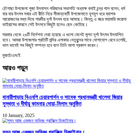
চৌগাছা উপজেলা পুজা উদযাপন পরিষদের সভাপতি অধ্যক্ষ বলাই চন্দ্র পাল বলেন, ধর্ম
যার যার উৎসব সবার এই রীতি নিয়ে সীমান্তবর্তী উপজেলাতে যুগযুগ ধরে ব্যাপক
আয়োজনের মধ্য দিয়ে শারদীয় দূর্গা উৎসব হয়ে আসছে। কিন্তু এ বছর মহামারি করোনা
ভাইরাসের কারনে সেই উৎসবে কিছুটা হলেও ছেদ কেটেছে।
সরকার থেকে ২৬টি নির্দেশনা দেয়া হয়েছে এ গুলো মেনেই মূলত দূর্গা উৎসব উদযাপিত
হবে। আমরা উপজেলার প্রতিটি মন্দির এলাকার নেতৃবৃন্দের সাথে যোগাযোগ রেখে চলেছি,
ভাল ভাবেই সব কিছুই সম্পন্ন হবে বলে তিনি আশা প্রকাশ করেন।
মুবার্তা/এস/ই
আরও পড়ুন
বানারীপাড়ায় বিএনপি চেয়ারপার্সন ও সাবেক প্রধানমন্ত্রী খালেদা জিয়ার
সুস্থতা ও দীর্ঘায়ু কামনায় দোয়া-মিলাদ অনুষ্ঠিত
10 January, 2025
সুমন আজ একজন অভিজ্ঞ গ্রাফিক্স ডিজাইনার।