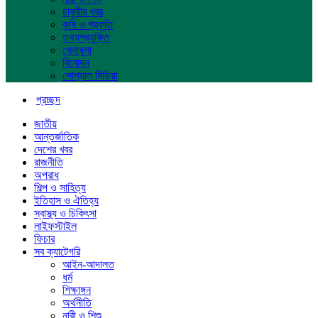
চাকুরীর খবর
কৃষি ও প্রকৃতি
তথ্যপ্রযুক্তি
খেলাধুলা
বিনোদন
সোশ্যাল মিডিয়া
প্রচ্ছদ
জাতীয়
আন্তর্জাতিক
দেশের খবর
রাজনীতি
অপরাধ
শিল্প ও সাহিত্য
ইতিহাস ও ঐতিহ্য
স্বাস্থ্য ও চিকিৎসা
লাইফস্টাইল
ফিচার
সব ক্যাটেগরি
আইন-আদালত
ধর্ম
শিক্ষাঙ্গন
অর্থনীতি
নারী ও শিশু