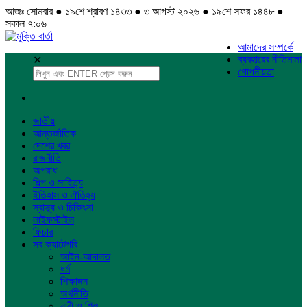
আজঃ সোমবার ● ১৯শে শ্রাবণ ১৪৩৩ ● ৩ আগস্ট ২০২৬ ● ১৯শে সফর ১৪৪৮ ●
সকাল ৭:০৬
আমাদের সম্পর্কে
ব্যবহারের নীতিমালা
✕
গোপনীয়তা
জাতীয়
আন্তর্জাতিক
দেশের খবর
রাজনীতি
অপরাধ
শিল্প ও সাহিত্য
ইতিহাস ও ঐতিহ্য
স্বাস্থ্য ও চিকিৎসা
লাইফস্টাইল
ফিচার
সব ক্যাটেগরি
আইন-আদালত
ধর্ম
শিক্ষাঙ্গন
অর্থনীতি
নারী ও শিশু