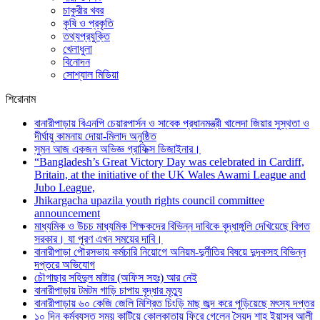
চাকুরীর খবর
কৃষি ও প্রকৃতি
তথ্যপ্রযুক্তি
খেলাধুলা
বিনোদন
সোশ্যাল মিডিয়া
শিরোনাম
বানারীপাড়ায় বিএনপি চেয়ারপার্সন ও সাবেক প্রধানমন্ত্রী খালেদা জিয়ার সুস্থতা ও
দীর্ঘায়ু কামনায় দোয়া-মিলাদ অনুষ্ঠিত
সুমন আজ একজন অভিজ্ঞ গ্রাফিক্স ডিজাইনার।
“Bangladesh’s Great Victory Day was celebrated in Cardiff,
Britain, at the initiative of the UK Wales Awami League and
Jubo League,
Jhikargacha upazila youth rights council committee
announcement
মাধ্যমিক ও উচচ মাধ্যমিক শিক্ষকদের বিভিন্ন দাবিকে বৃদ্ধাঙ্গুলি দেখিয়েছে বিগত
সরকার। যা পূরণ এখন সময়ের দাবি।
বানারীপাড়া পৌরসভায় কর্মচারি নিয়োগে অনিয়ম-দুর্নীতির বিষয়ে দুদকসহ বিভিন্ন
দপ্তরে অভিযোগ
চৌগাছার সহিদুল মাষ্টার (অফিস সহঃ) আর নেই
বানারীপাড়ায় টমটম গাড়ি চাপায় বৃদ্ধার মৃত্যু
বানারীপাড়ায় ৬০ কেজি জেলি মিশ্রিত চিংড়ি মাছ জব্দ করে পুড়িয়েছে মৎস্য দপ্তর
১০ দিন কর্মব্যস্ত সময় কাটিয়ে কোলকাতায় ফিরে গেলেন সৈয়দ শাহ ইয়াসুব আলী