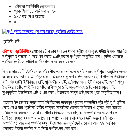
চৌগাছা প্রতিনিধি
(মুক্তি বার্তা)
প্রকাশিতঃ ১১ অক্টোবর ২০২০
587 বার দেখা হয়েছে
০
প্রতিকি ছবি
চৌগাছা প্রতিনিধিঃ
যশোরের চৌগাছায় সনাতন ধর্মাবলম্বীদের সর্ববৃহৎ ধর্মীয় উৎসব শারদীয়
দূর্গাপুজা উপলক্ষে এ বছর চৌগাছার ৩৯টি মন্ডবে দূর্গাপুজা অনুষ্ঠিত হবে। মন্দির গুলোতে
প্রতিমা তৈরীতে কারিগররা দিনরাত কাজ করে যাচ্ছেন।
উপজেলার ১১টি ইউনিয়ন ও ১টি পৌরসভায় গত বছর ৪৪টি মন্ডবে দূর্গাপুজা অনুষ্ঠিত হলেও
এ বছর কমে তা ৩৯ এ দাঁড়িয়েছে। এরমধ্যে ফুলসারা ইউনিয়নে ৩টি, পাশাপোল ইউনিয়নে
২টি, সিংহঝুলী ইউনিয়নে ২টি, ধুলিয়ানীতে ১টি, চৌগাছা সদর ইউনিয়নে ৬টি, জগদীশপুর
ইউনিয়নে ৫টি, পাতিবিলায় ২টি, হাকিমপুরে ৪টি, স্বরুপদাহে ৬টি, নারায়নপুরে ১টি,
সুখপুকুরিয়া ইউনিয়নে ৩টি ও চৌগাছা পৌরসভার মধ্যে ৪টি মন্ডবে পুজা অনুষ্ঠিত হবে।
গতকাল উপজেলার স্বরুপদাহ ইউনিয়নের মাধবপুর গ্রামের সার্বজনীন শ্রী শ্রী দূর্গা মন্দিরে
যেয়ে দেখা যায় প্রতিমা তৈরীর ভাস্কর সাতক্ষিরা জেলার অনিমেষ ও তন্ময় শেষ সময়ের
মাটির কাজ করছেন। তারা চৌগাছার বিভিন্ন মন্ডব ছাড়াও সাতক্ষীরা জেলাতে প্রতিমা
তৈরীতে ব্যস্ত সময় পার করছেন। গ্রামের লক্ষন হালদারের স্ত্রী অঞ্জনা রানী বলেন,
আগামী ২১ অক্টোবর পঞ্চমীর মধ্য দিয়ে শুরু হবে দূর্গাদেবীর বোধন আর ২৬ অক্টোবর
সোমবার বিজয়া দশমির মধ্য দিয়ে দূর্গাউৎসব শেষ হবে।