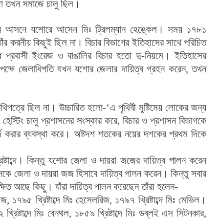
াজা তখন সমাজে চালু ছিল।
ে আসনে যশোরে আসেন মিঃ ট্রিলম্যান হেঙ্কেল। সময় ১৭৮১ 
ারে তাঁর করনীয় কিছুই ছিল না। বিচার বিভাগের ইতিহাসের সাথে পরিচিত 
 প্রবাসী ইংরেজ ও বাঙালির বিচার হতো দু-নিয়মে। ইতিহাসের 
ির পক্ষে জেলাধিপতি যখন যশোর জেলার দায়িত্ব গ্রহন করেন, তখন 
ত্রে ছিল না। উচ্চারিত হলো-‘এ পৃথিবী মুষ্টিমেয় লোকের জন্য 
ণ হেস্টিং চালু প্রশাসনের সংস্কার করে, বিচার ও প্রশাসন বিভাগকে 
করার ব্যবস্থা করে। অষ্টদশ শতকের নয়ের দশকের প্রথম দিকে 
জেলা ও দায়রা জজ হিসাবে দায়িত্ব পালন করেন। কিন্তু সবার 
িত আছে কিছু। যাঁরা দায়িত্ব পালন করেছেন তাঁরা হলেন-
্টাব্দে মিঃ বেনথল, ১৮৫৯ খ্রিষ্টাব্দে মিঃ ডব্লই এস সিটনকার, 