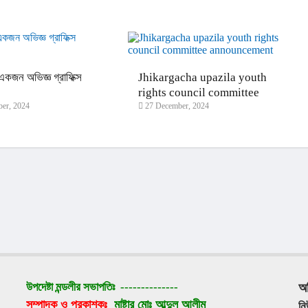
কজন অভিজ্ঞ গ্রাফিক্স
Jhikargacha upazila youth
।
rights council committee
er, 2024
27 December, 2024
announcement
উপদেষ্টা মন্ডলীর সভাপতিঃ 
--------------
অ
সম্পাদক ও প্রকাশকঃ 
মাষ্টার মোঃ আব্দুল আলীম
ন