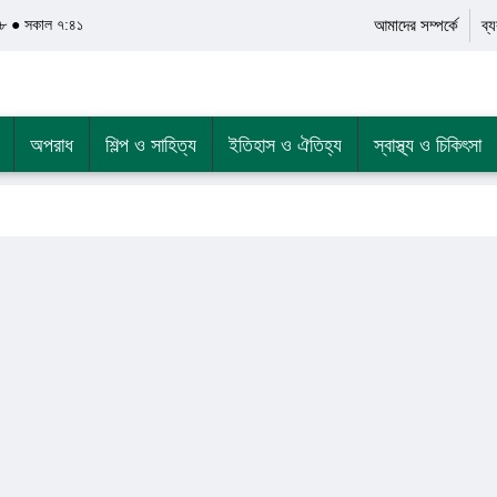
৮ ● সকাল ৭:৪১
আমাদের সম্পর্কে
ব্
অপরাধ
শিল্প ও সাহিত্য
ইতিহাস ও ঐতিহ্য
স্বাস্থ্য ও চিকিৎসা