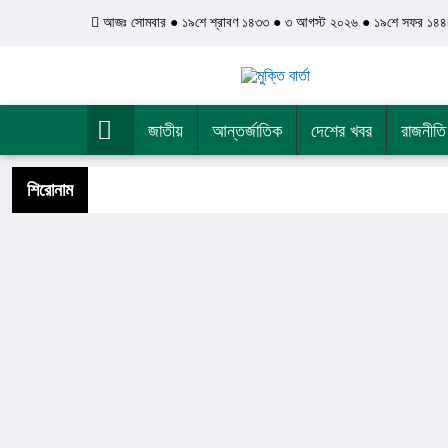
আজঃ সোমবার ● ১৯শে শ্রাবণ ১৪৩৩ ● ৩ আগস্ট ২০২৬ ● ১৯শে সফর ১৪৪
জাতীয়
আন্তর্জাতিক
দেশের খবর
রাজনীতি
শিরোনাম