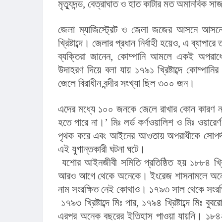
মৃত্যুদন্ড, বেত্রাঘাত ও হাত কাটার মত অমানবিক স
জেলা ম্যাজিস্ট্রেট ও জেলা জজের আসনে আসন
খ্রিষ্টাব্দে। জেলার প্রধান নির্বাহী হয়েও, এ ব্যাপ
ব্যক্তিরা জানেন, কোম্পানি আমলে একই অপরাধে
উদাহরণ দিয়ে বলা যায় ১৭৯১ খ্রিষ্টাব্দে কোম্পান
জেলে বিরাধীন বন্দীর সংখ্যা ছিল ৩০০ জন।
এদের মধ্যে ১০০ জনকে জেলে রাখার কোন কারণ নথিপ
হতে পারে না।’ মিঃ লর্ড কর্ণওয়ালিশ ও মিঃ ওয়ারের্
পৃথক করে এবং আইনের আওতায় অপরাধীকে সোপর্দ 
এই যুগান্তকারী ঘটনা ঘটে।
 যশোর আইনজীবী সমিতি প্রতিষ্ঠিত হয় ১৮৮৪ খ্রিষ্টাব্দে। কিন্তু যশোর জেলা ও দায়রা জজের দায়িত্ব পালন করেন 
আরও আগে থেকে অনেকে। ইংরেজ শাসনামলে অনেকে 
নাম সংরক্ষিত নেই কোথাও। ১৭৯৩ সাল থেকে সংরক্ষ
 ১৭৯৩ খ্রিষ্টাব্দে মিঃ পার, ১৭৯৪ খ্রিষ্টাব্দে মিঃ বুবরোজ, ১৭৯৫ খ্রিষ্টাব্দে মিঃ হেসেলরিজ, ১৭৯৭ খ্রিষ্টাব্দে মিঃ মেভিল। 
এরপর অনেক বছরের ইতিহাস পাওয়া যায়নি। ১৮৪২ খ্রিষ