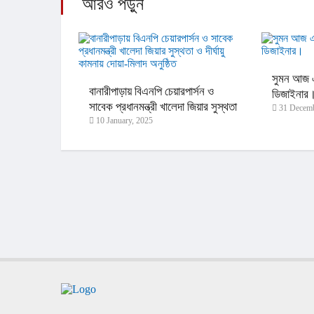
আরও পড়ুন
সুমন আজ এ
বানারীপাড়ায় বিএনপি চেয়ারপার্সন ও
ডিজাইনার
সাবেক প্রধানমন্ত্রী খালেদা জিয়ার সুস্থতা
31 Decemb
10 January, 2025
ও দীর্ঘায়ু কামনায় দোয়া-মিলাদ অনুষ্ঠিত