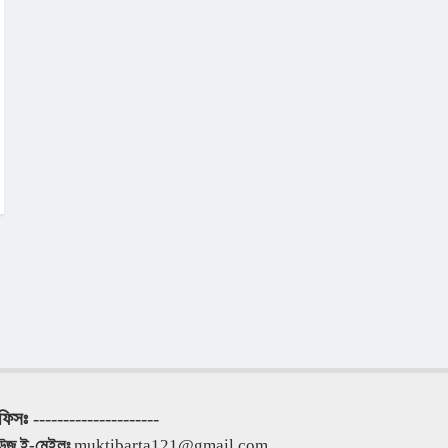
ফিসঃ
 ---------------------
িউজ ই-মেইলঃ
 muktibarta121@gmail.com