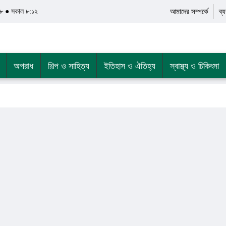
৮ ● সকাল ৮:১২
আমাদের সম্পর্কে
ব্
অপরাধ
শিল্প ও সাহিত্য
ইতিহাস ও ঐতিহ্য
স্বাস্থ্য ও চিকিৎসা