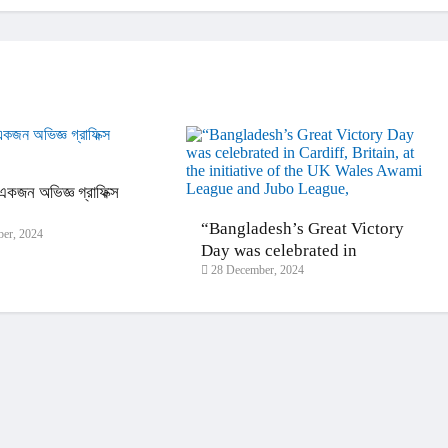
কজন অভিজ্ঞ গ্রাফিক্স
।
“Bangladesh’s Great Victory
er, 2024
Day was celebrated in
28 December, 2024
Cardiff, Britain, at the
initiative of the UK Wales
Awami League and Jubo
League,