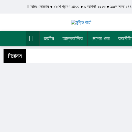
আজঃ সোমবার ● ১৯শে শ্রাবণ ১৪৩৩ ● ৩ আগস্ট ২০২৬ ● ১৯শে সফর ১৪৪
জাতীয়
আন্তর্জাতিক
দেশের খবর
রাজনীতি
শিরোনাম