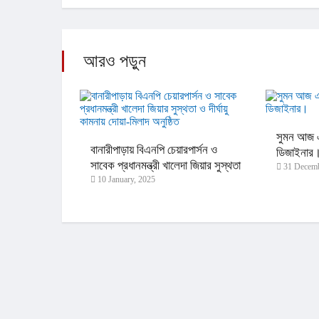
আরও পড়ুন
সুমন আজ এ
বানারীপাড়ায় বিএনপি চেয়ারপার্সন ও
ডিজাইনার
সাবেক প্রধানমন্ত্রী খালেদা জিয়ার সুস্থতা
31 Decemb
10 January, 2025
ও দীর্ঘায়ু কামনায় দোয়া-মিলাদ অনুষ্ঠিত