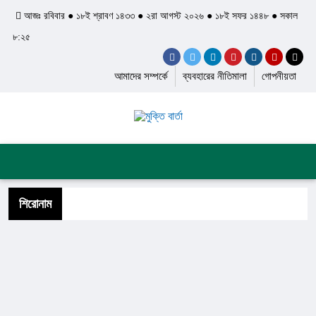
আজঃ রবিবার ● ১৮ই শ্রাবণ ১৪৩৩ ● ২রা আগস্ট ২০২৬ ● ১৮ই সফর ১৪৪৮ ● সকাল
৮:২৫
আমাদের সম্পর্কে
ব্যবহারের নীতিমালা
গোপনীয়তা
প্রচ্ছদ
জাতীয়
আন্তর্জাতিক
দেশের খবর
রাজনীতি
অপরাধ
শিল্প ও সাহিত্য
ইতিহাস ও ঐতিহ্য
শিরোনাম
স্বাস্থ্য ও চিকিৎসা
লাইফস্টাইল
ফিচার
সব ক্যাটেগরি