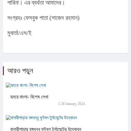
পারিনা। এর ব্যর্থতা আমাদের।
সংগ্রহঃ ফেসবুক পাতা (সাজেদ রহমান)
মুবার্তা/এস/ই
আরও পড়ুন
হৃদয়ে বাংলা- বিশেষ লেখা
28 January, 2024
বানারীপাড়ায় বঙ্গবন্ধু ফুটবল টুর্নামেন্টের উদ্বোধন