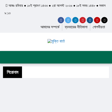
আজঃ রবিবার ● ১৮ই শ্রাবণ ১৪৩৩ ● ২রা আগস্ট ২০২৬ ● ১৮ই সফর ১৪৪৮ ● সকাল
৯:১৩
আমাদের সম্পর্কে
ব্যবহারের নীতিমালা
গোপনীয়তা
প্রচ্ছদ
জাতীয়
আন্তর্জাতিক
দেশের খবর
রাজনীতি
অপরাধ
শিল্প ও সাহিত্য
ইতিহাস ও ঐতিহ্য
শিরোনাম
স্বাস্থ্য ও চিকিৎসা
লাইফস্টাইল
ফিচার
সব ক্যাটেগরি