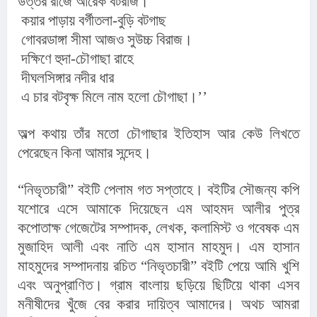
উত্তর রাজে আরেক বটরাজ।
 কয়ার পাড়ায় বর্গীতলা-বুড়ি বটগাছ
 গোবরডাঙ্গা সীমা আজও সুউচ্চ বিরাজ।
 দক্ষিণে হুদা-চৌগাছা রাহে
 দীঘলসিঙ্গার নদীর ধার
 এ চার বটবৃক্ষ মিলে নাম হলো চৌগাছা।’’
অল্প কথায় তাঁর মতো চৌগাছার ইতিহাস আর কেউ লিখতে 
পেরেছেন কিনা আমার সন্দেহ।
“নিভৃতচারী” বইটি পেলাম গত সপ্তাহে। বইটির সৌজন্য কপি 
যশোরে এসে আমাকে দিয়েছেন এম আহমদ আলীর পুত্র 
কপোতাক্ষ গেজেটের সম্পাদক, লেখক, কলামিস্ট ও গবেষক এম 
মুজাহিদ আলী এবং নাতি এম হাসান মাহমুদ। এম হাসান 
মাহমুদের সম্পাদনায় রচিত “নিভৃতচারী” বইটি পেয়ে আমি খুশি 
এবং অনুপ্রাণিত। গ্রাম বাংলায় ছড়িয়ে ছিটিয়ে থাকা এসব 
মনীষীদের খুঁজে বের করার দায়িত্ব আমাদের। অথচ আমরা 