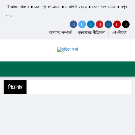
আজঃ সোমবার ● ১৯শে শ্রাবণ ১৪৩৩ ● ৩ আগস্ট ২০২৬ ● ১৯শে সফর ১৪৪৮ ● দুপুর
১:৪৮
আমাদের সম্পর্কে
ব্যবহারের নীতিমালা
গোপনীয়তা
প্রচ্ছদ
জাতীয়
আন্তর্জাতিক
দেশের খবর
রাজনীতি
অপরাধ
শিল্প ও সাহিত্য
ইতিহাস ও ঐতিহ্য
শিরোনাম
স্বাস্থ্য ও চিকিৎসা
লাইফস্টাইল
ফিচার
সব ক্যাটেগরি