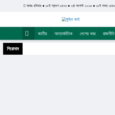
আজঃ রবিবার ● ১৮ই শ্রাবণ ১৪৩৩ ● ২রা আগস্ট ২০২৬ ● ১৮ই সফর ১৪৪
জাতীয়
আন্তর্জাতিক
দেশের খবর
রাজনীতি
শিরোনাম