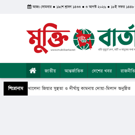
আজঃ সোমবার ● ১৯শে শ্রাবণ ১৪৩৩ ● ৩ আগস্ট ২০২৬ ● ১৮ই সফর ১৪৪৮
জাতীয়
আন্তর্জাতিক
দেশের খবর
রাজনীতি
ানমন্ত্রী খালেদা জিয়ার সুস্থতা ও দীর্ঘায়ু কামনায় দোয়া-মিলাদ অনুষ্ঠিত
শিরোনাম
 ফিরে গেলেন সৈয়দ শাহ ইয়াসুব আলী আল কাদেরী