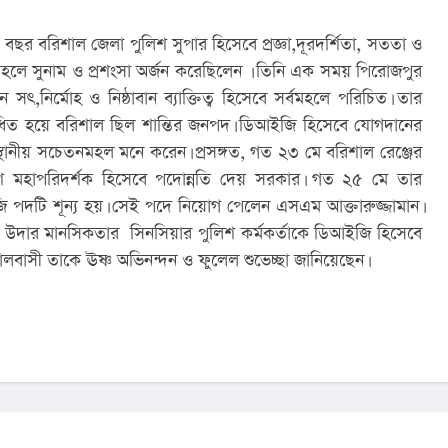
র বরিশাল জেলা পুলিশ সুপার হিসেবে প্রজ্ঞা,দূরদর্শিতা, সততা ও 
র্বমহলে সুনাম ও প্রশংসা অর্জন করেছিলেন । তিনি এক সময় পিরোজপুর 
সৎ,নির্মোহ ও নিষ্ঠাবান ব্যাক্তিত্ব হিসেবে সর্বমহলে পরিচিত। তার 
সাধিত হয়ে বরিশাল ছিল শান্তির জনপদ। ডিআইজি হিসেবে যোগদানের 
্থানীয় সচেতনমহল মনে করেন। প্রসঙ্গত, গত ২৩ মে বরিশাল রেঞ্জের 
 মহাপরিদর্শক হিসেবে পদোন্নতি দেয় সরকার। গত ২৫ মে তার 
 পদটি শূন্য হয়। সেই পদে নিয়োগ পেলেন এসএম আক্তারুজ্জামান। 
 উদার মানসিকতার  সিনসিয়ার পুলিশ কর্মকর্তাকে ডিআইজি হিসেবে 
শালবাসী তাকে ঊষ্ণ অভিনন্দন ও ফুলেল শুভেচ্ছা জানিয়েছেন।