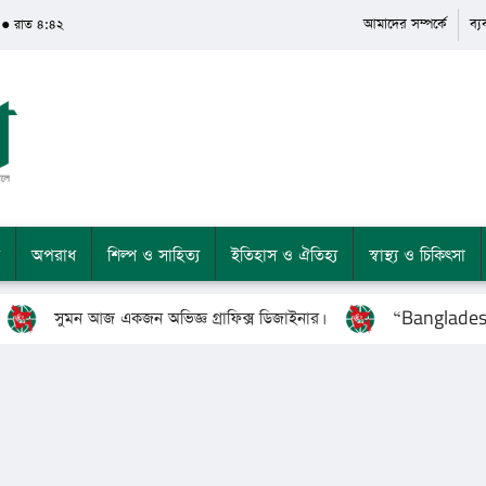
আমাদের সম্পর্কে
ব্
 ● রাত ৪:৪২
অপরাধ
শিল্প ও সাহিত্য
ইতিহাস ও ঐতিহ্য
স্বাস্থ্য ও চিকিৎসা
সুমন আজ একজন অভিজ্ঞ গ্রাফিক্স ডিজাইনার।
“Bangladesh’s Gr