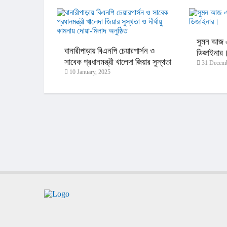
সুমন আজ এ
বানারীপাড়ায় বিএনপি চেয়ারপার্সন ও
ডিজাইনার
সাবেক প্রধানমন্ত্রী খালেদা জিয়ার সুস্থতা
31 Decemb
10 January, 2025
ও দীর্ঘায়ু কামনায় দোয়া-মিলাদ অনুষ্ঠিত