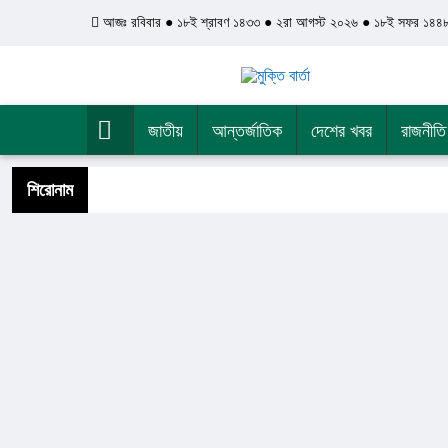
আজঃ রবিবার ● ১৮ই শ্রাবণ ১৪৩৩ ● ২রা আগস্ট ২০২৬ ● ১৮ই সফর ১৪৪
জাতীয়
আন্তর্জাতিক
দেশের খবর
রাজনীতি
শিরোনাম