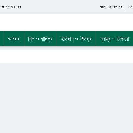
৮ ● সকাল ৮:৪২
আমাদের সম্পর্কে
ব্
অপরাধ
শিল্প ও সাহিত্য
ইতিহাস ও ঐতিহ্য
স্বাস্থ্য ও চিকিৎসা