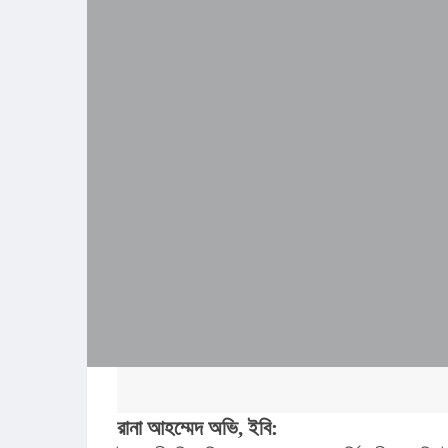
রানা আহম্মেদ অভি, ইবি: