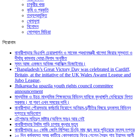
চাকুরীর খবর
কৃষি ও প্রকৃতি
তথ্যপ্রযুক্তি
খেলাধুলা
বিনোদন
সোশ্যাল মিডিয়া
শিরোনাম
বানারীপাড়ায় বিএনপি চেয়ারপার্সন ও সাবেক প্রধানমন্ত্রী খালেদা জিয়ার সুস্থতা ও
দীর্ঘায়ু কামনায় দোয়া-মিলাদ অনুষ্ঠিত
সুমন আজ একজন অভিজ্ঞ গ্রাফিক্স ডিজাইনার।
“Bangladesh’s Great Victory Day was celebrated in Cardiff,
Britain, at the initiative of the UK Wales Awami League and
Jubo League,
Jhikargacha upazila youth rights council committee
announcement
মাধ্যমিক ও উচচ মাধ্যমিক শিক্ষকদের বিভিন্ন দাবিকে বৃদ্ধাঙ্গুলি দেখিয়েছে বিগত
সরকার। যা পূরণ এখন সময়ের দাবি।
বানারীপাড়া পৌরসভায় কর্মচারি নিয়োগে অনিয়ম-দুর্নীতির বিষয়ে দুদকসহ বিভিন্ন
দপ্তরে অভিযোগ
চৌগাছার সহিদুল মাষ্টার (অফিস সহঃ) আর নেই
বানারীপাড়ায় টমটম গাড়ি চাপায় বৃদ্ধার মৃত্যু
বানারীপাড়ায় ৬০ কেজি জেলি মিশ্রিত চিংড়ি মাছ জব্দ করে পুড়িয়েছে মৎস্য দপ্তর
১০ দিন কর্মব্যস্ত সময় কাটিয়ে কোলকাতায় ফিরে গেলেন সৈয়দ শাহ ইয়াসুব আলী