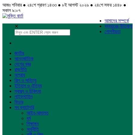
আজঃ শনিবার ● ২৪শে শ্রাবণ ১৪৩৩ ● ৮ই আগস্ট ২০২৬ ● ২৪শে সফর ১৪৪৮ ●
সকাল ৯:০৭
আমাদের সম্পর্কে
ব্যবহারের নীতিমালা
✕
গোপনীয়তা
জাতীয়
আন্তর্জাতিক
দেশের খবর
রাজনীতি
অপরাধ
শিল্প ও সাহিত্য
ইতিহাস ও ঐতিহ্য
স্বাস্থ্য ও চিকিৎসা
লাইফস্টাইল
ফিচার
সব ক্যাটেগরি
আইন-আদালত
ধর্ম
শিক্ষাঙ্গন
অর্থনীতি
নারী ও শিশু