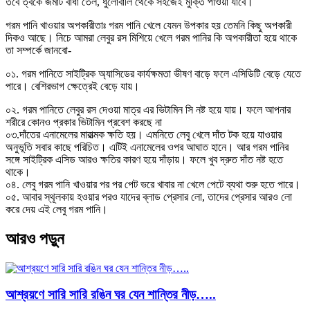
তবে ত্বকে জমাট বাধা তেল, ধুলোবালি থেকে সহজেই মুক্তি পাওয়া যাবে।
গরম পানি খাওয়ার অপকারীতাঃ গরম পানি খেলে যেমন উপকার হয় তেমনি কিছু অপকারী
দিকও আছে। নিচে আমরা লেবুর রস মিশিয়ে খেলে গরম পানির কি অপকারীতা হয়ে থাকে
তা সম্পর্কে জানবো-
০১. গরম পানিতে সাইট্রিক অ্যাসিডের কার্যক্ষমতা ভীষণ বাড়ে ফলে এসিডিটি বেড়ে যেতে
পারে। বেশিরভাগ ক্ষেত্রেই বেড়ে যায়।
০২. গরম পানিতে লেবুর রস দেওয়া মাত্র এর ভিটামিন সি নষ্ট হয়ে যায়। ফলে আপনার
শরীরে কোনও প্রকার ভিটামিন প্রবেশ করছে না
০৩.দাঁতের এনামেলের মারাত্মক ক্ষতি হয়। এমনিতে লেবু খেলে দাঁত টক হয়ে যাওয়ার
অনুভূতি সবার কাছে পরিচিত। এটিই এনামেলের ওপর আঘাত হানে। আর গরম পানির
সঙ্গে সাইট্রিক এসিড আরও ক্ষতির কারণ হয়ে দাঁড়ায়। ফলে খুব দ্রুত দাঁত নষ্ট হতে
থাকে।
০৪. লেবু গরম পানি খাওয়ার পর পর পেট ভরে খাবার না খেলে পেটে ব্যথা শুরু হতে পারে।
০৫. আবার স্থূলকায় হওয়ার পরও যাদের ব্লাড প্রেসার লো, তাদের প্রেসার আরও লো
করে দেয় এই লেবু গরম পানি।
আরও পড়ুন
আশ্রয়ণে সারি সারি রঙিন ঘর যেন শান্তির নীড়…..