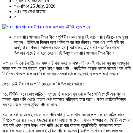
মুক্তি বার্তা লাইফস্টাইল
প্রকাশিতঃ 25 July, 2020
301 বার দেখা হয়েছে
০
গরম পানি খাওয়ার উপকারীতাঃ পৃথিবীর সকল মানুষেই জানে পানি জীবনের অমূল্য
সম্পদ। চিকিৎসা বিজ্ঞান বলে পানির অপর নাম জীবন। আর এই পানি যদি হয়
একটু উষ্ণ গরম। তাহলে কেমন হয়। আসলেই এই উষ্ণ গরম কি কোনো
উপকার আছে? তাহলে জেনে নিই উষ্ণ গরম পানি খাওয়ার উপকারীতাঃ
আপনার কি কোষ্ঠকাঠিন্যের সমস্যা? থবা হজমের সমস্যা? এমনই অনেক স্বাস্থ্য সমস্যার
সহজ সমাধান হল কয়েক গ্লাস উষ্ণ গরম পানি। প্রতিদিন কয়েক গ্লাস হালকা গরম পানি
নিয়মিত খেতে পারলে একাধিক স্বাস্থ্য সমস্যা থেকে সহজেই মুক্তি পাওয়া সম্ভব।
জেনে নেই উষ্ণ গরম পানি দেহের কি কি উপকারে আসে :
০১. দীর্ঘদিন ধরে কোষ্ঠকাঠিন্যে ভুগছেন? সকালে ঘুম থেকে উঠে খালি পেটে এক গ্লাস
হালকা গরম পানি খেতে পারলে পেট সহজেই পরিষ্কার হয়ে যাবে। ফলে কোষ্ঠকাঠিন্যের
সমস্যা থেকে দ্রুত মুক্তি পাওয়া যাবে।
০২. আমরা অনেকেই খেতে বসে পানি খাই। এতে খাবারের সঙ্গে পাচক রস সঠিক ভাবে
মিশতে পারে না। ফলে হজমের নানা সমস্যা দেখা দেয়। খাবার খাওয়ার ৩০ মিনিট আগে বা
পরে যদি এক গ্লাস উষ্ণ গরম পানি খাওয়া যায় তাহলে অ্যাসিডিটি, বদহজমের মতো
একাধিক সমস্যা থেকে সহজেই মুক্তি পাওয়া সম্ভব। এই পানি খাবার দ্রুত হজমেও