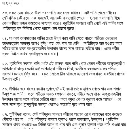
সাহায্য করে।
০৩. দ্রুত মেদ ঝরাতে উষ্ণ গরম পানি অত্যন্ত কার্যকর। এই পানি খেলে শরীরের
মেটাবলিক রেট বাড়ে এবং সহজেই অনেকটা ক্যালোরি পোড়ে। হালকা গরম পানি খিদে
বোধ কমিয়ে ওজন কমাতেও সাহায্য করে। প্রতিদিন সকালে খালি পেটে এই পানির সঙ্গে
পাতিলেবুর রস মিশিয়ে খেতে পারলে মেদ ঝরবে দ্রুত।
০৪. সাধারণ তাপমাত্রার পানির চেয়ে উষ্ণ গরম পানি খেতে পারলে শরীরের ভেতরের
তাপমাত্রাটা সামান্য হলেও বৃদ্ধি পায় এবং ঘাম হয় বেশি। অতিরিক্ত ঘাম হওয়ার ফলে
শরীরে জমে থাকা অপ্রয়োজনীয় উপাদান ঘামের সঙ্গে বাইরে বেরিয়ে যায়। এতে শরীর
দ্রুত ডিটক্স অথবা ব্যথামুক্ত হয়ে যায়।
০৫. প্রতিদিন সকালে খালি পেটে এই হালকা গরম পানি খেলে যেমন শরীরের আভ্যন্তরীণ
তাপমাত্রা বাড়ে তেমনি এই তাপমাত্রা শরীরের শিরা, ধমনীতে রক্তচলাচলের গতিও
স্বাভাবিকভাবে বৃদ্ধি করে। রক্ত চলাচল ঠিক থাকলে হৃদরোগ সংক্রান্ত যাবতীয় রোগের
উপশম ঘটে।
০৬. দীর্ঘদিন ধরে বাতের ব্যথায় ভুগছেন? এই ব্যথা থেকে মুক্তি পেতে খান এক গ্লাস
উষ্ণ গরম পানি। ফলে শরীরের সক্ত সঞ্চালন বাড়বে, শরীরে জমে থাকা অপ্রয়োজনীয়
উপাদান ঘামের সঙ্গে বাইরে বেরিয়ে যাবে। ফলে ব্যথা বোধও ক্রমশ কমে আসবে। এর
সঙ্গে সঙ্গে ব্রণ-ফুসকুড়ির সমস্যা থেকেও সহজেই দূরে থাকা যাবে।
০৭. পুষ্টিবিদরা বলেন, পেট পরিষ্কার থাকলে শরীরের অনেক রোগ আমাদের ধারে কাছেও
ঘেঁষতে পারে না। পেট পরিষ্কার থাকলে ত্বকও থাকে ঝকঝকে, উজ্জ্বল। প্রতিদিন
সকালে খাবার খাওয়ার ৩০ মিনিট আগে বা পরে যদি এক গ্লাস হালকা গরম পানি খাওয়া যায়