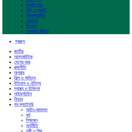
চাকুরীর খবর
কৃষি ও প্রকৃতি
তথ্যপ্রযুক্তি
খেলাধুলা
বিনোদন
সোশ্যাল মিডিয়া
প্রচ্ছদ
জাতীয়
আন্তর্জাতিক
দেশের খবর
রাজনীতি
অপরাধ
শিল্প ও সাহিত্য
ইতিহাস ও ঐতিহ্য
স্বাস্থ্য ও চিকিৎসা
লাইফস্টাইল
ফিচার
সব ক্যাটেগরি
আইন-আদালত
ধর্ম
শিক্ষাঙ্গন
অর্থনীতি
নারী ও শিশু