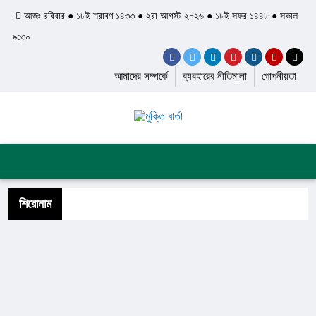
আজঃ রবিবার ● ১৮ই শ্রাবণ ১৪৩৩ ● ২রা আগস্ট ২০২৬ ● ১৮ই সফর ১৪৪৮ ● সকাল
৯:৩০
আমাদের সম্পর্কে
ব্যবহারের নীতিমালা
গোপনীয়তা
প্রচ্ছদ
জাতীয়
আন্তর্জাতিক
দেশের খবর
রাজনীতি
অপরাধ
শিল্প ও সাহিত্য
ইতিহাস ও ঐতিহ্য
শিরোনাম
স্বাস্থ্য ও চিকিৎসা
লাইফস্টাইল
ফিচার
সব ক্যাটেগরি