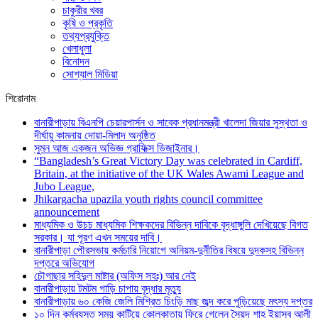
চাকুরীর খবর
কৃষি ও প্রকৃতি
তথ্যপ্রযুক্তি
খেলাধুলা
বিনোদন
সোশ্যাল মিডিয়া
শিরোনাম
বানারীপাড়ায় বিএনপি চেয়ারপার্সন ও সাবেক প্রধানমন্ত্রী খালেদা জিয়ার সুস্থতা ও
দীর্ঘায়ু কামনায় দোয়া-মিলাদ অনুষ্ঠিত
সুমন আজ একজন অভিজ্ঞ গ্রাফিক্স ডিজাইনার।
“Bangladesh’s Great Victory Day was celebrated in Cardiff,
Britain, at the initiative of the UK Wales Awami League and
Jubo League,
Jhikargacha upazila youth rights council committee
announcement
মাধ্যমিক ও উচচ মাধ্যমিক শিক্ষকদের বিভিন্ন দাবিকে বৃদ্ধাঙ্গুলি দেখিয়েছে বিগত
সরকার। যা পূরণ এখন সময়ের দাবি।
বানারীপাড়া পৌরসভায় কর্মচারি নিয়োগে অনিয়ম-দুর্নীতির বিষয়ে দুদকসহ বিভিন্ন
দপ্তরে অভিযোগ
চৌগাছার সহিদুল মাষ্টার (অফিস সহঃ) আর নেই
বানারীপাড়ায় টমটম গাড়ি চাপায় বৃদ্ধার মৃত্যু
বানারীপাড়ায় ৬০ কেজি জেলি মিশ্রিত চিংড়ি মাছ জব্দ করে পুড়িয়েছে মৎস্য দপ্তর
১০ দিন কর্মব্যস্ত সময় কাটিয়ে কোলকাতায় ফিরে গেলেন সৈয়দ শাহ ইয়াসুব আলী