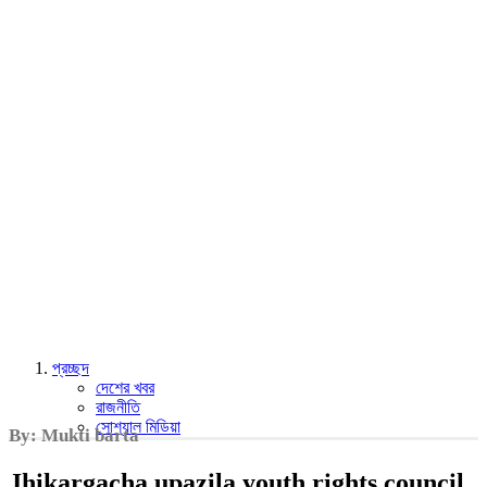
প্রচ্ছদ
দেশের খবর
রাজনীতি
সোশ্যাল মিডিয়া
By: Mukti barta
Jhikargacha upazila youth rights council