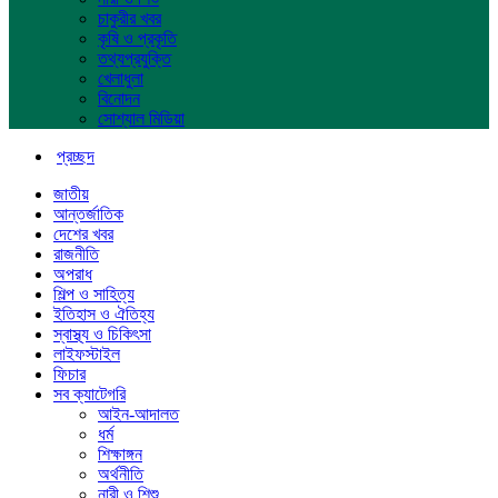
চাকুরীর খবর
কৃষি ও প্রকৃতি
তথ্যপ্রযুক্তি
খেলাধুলা
বিনোদন
সোশ্যাল মিডিয়া
প্রচ্ছদ
জাতীয়
আন্তর্জাতিক
দেশের খবর
রাজনীতি
অপরাধ
শিল্প ও সাহিত্য
ইতিহাস ও ঐতিহ্য
স্বাস্থ্য ও চিকিৎসা
লাইফস্টাইল
ফিচার
সব ক্যাটেগরি
আইন-আদালত
ধর্ম
শিক্ষাঙ্গন
অর্থনীতি
নারী ও শিশু