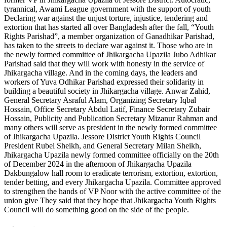
tyrannical, Awami League government with the support of youth
Declaring war against the unjust torture, injustice, tendering and
extortion that has started all over Bangladesh after the fall, “Youth
Rights Parishad”, a member organization of Ganadhikar Parishad,
has taken to the streets to declare war against it. Those who are in
the newly formed committee of Jhikargacha Upazila Jubo Adhikar
Parishad said that they will work with honesty in the service of
Jhikargacha village. And in the coming days, the leaders and
workers of Yuva Odhikar Parishad expressed their solidarity in
building a beautiful society in Jhikargacha village. Anwar Zahid,
General Secretary Asraful Alam, Organizing Secretary Iqbal
Hossain, Office Secretary Abdul Latif, Finance Secretary Zubair
Hossain, Publicity and Publication Secretary Mizanur Rahman and
many others will serve as president in the newly formed committee
of Jhikargacha Upazila. Jessore District Youth Rights Council
President Rubel Sheikh, and General Secretary Milan Sheikh,
Jhikargacha Upazila newly formed committee officially on the 20th
of December 2024 in the afternoon of Jhikargacha Upazila
Dakbungalow hall room to eradicate terrorism, extortion, extortion,
tender betting, and every Jhikargacha Upazila. Committee approved
to strengthen the hands of VP Noor with the active committee of the
union give They said that they hope that Jhikargacha Youth Rights
Council will do something good on the side of the people.