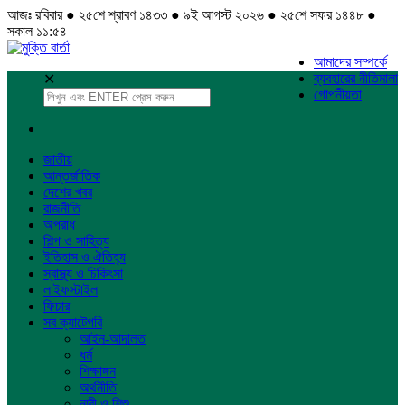
আজঃ রবিবার ● ২৫শে শ্রাবণ ১৪৩৩ ● ৯ই আগস্ট ২০২৬ ● ২৫শে সফর ১৪৪৮ ●
সকাল ১১:৫৪
আমাদের সম্পর্কে
ব্যবহারের নীতিমালা
✕
গোপনীয়তা
জাতীয়
আন্তর্জাতিক
দেশের খবর
রাজনীতি
অপরাধ
শিল্প ও সাহিত্য
ইতিহাস ও ঐতিহ্য
স্বাস্থ্য ও চিকিৎসা
লাইফস্টাইল
ফিচার
সব ক্যাটেগরি
আইন-আদালত
ধর্ম
শিক্ষাঙ্গন
অর্থনীতি
নারী ও শিশু