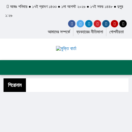
আজঃ শনিবার ● ১৭ই শ্রাবণ ১৪৩৩ ● ১লা আগস্ট ২০২৬ ● ১৭ই সফর ১৪৪৮ ● দুপুর
১:২৬
আমাদের সম্পর্কে
ব্যবহারের নীতিমালা
গোপনীয়তা
প্রচ্ছদ
জাতীয়
আন্তর্জাতিক
দেশের খবর
রাজনীতি
অপরাধ
শিল্প ও সাহিত্য
ইতিহাস ও ঐতিহ্য
শিরোনাম
স্বাস্থ্য ও চিকিৎসা
লাইফস্টাইল
ফিচার
সব ক্যাটেগরি