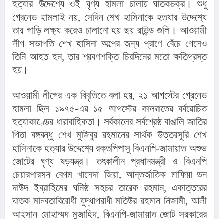
হত্যার উদ্দেশ্যে ওই ঘৃণ্য হামলা চালায় ঘাতকচক্র। শুধু 
গ্রেনেড হামলাই নয়, সেদিন শেখ হাসিনাকে হত্যার উদ্দেশ্যে 
তার গাড়ি লক্ষ্য করেও চালানো হয় ছয় রাউন্ড গুলি। আওয়ামী 
লীগ সভাপতি শেখ হাসিনা অল্পের জন্য প্রাণে বেঁচে গেলেও 
তিনি আহত হন, তার শ্রবণশক্তি চিরদিনের মতো ক্ষতিগ্রস্ত 
হয়।
আওয়ামী লীগের এক বিবৃতিতে বলা হয়, ২১ আগস্টের গ্রেনেড 
হামলা ছিল ১৯৭৫-এর ১৫ আগস্টের কালরাতের বর্বরোচিত 
হত্যাকাণ্ডের ধারাবাহিকতা। সর্বকালের সর্বশ্রেষ্ঠ বাঙালি জাতির 
পিতা বঙ্গবন্ধু শেখ মুজিবুর রহমানের সার্থক উত্তরসূরি শেখ 
হাসিনাকে হত্যার উদ্দেশ্যে রক্তপিপাসু বিএনপি-জামায়াত অশুভ 
জোটের ঘৃণ্য ষড়যন্ত্র। তৎকালীন প্রধানমন্ত্রী ও বিএনপি 
চেয়ারপারসন বেগম খালেদা জিয়া, আন্তর্জাতিক মাফিয়া ডন 
দাউদ ইব্রাহিমের ঘনিষ্ঠ সহচর তারেক রহমান, একাত্তরের 
ঘাতক মানবতাবিরোধী যুদ্ধাপরাধী মতিউর রহমান নিজামী, আলী 
আহসান মোহাম্মদ মুজাহিদ, বিএনপি-জামায়াত জোট সরকারের 