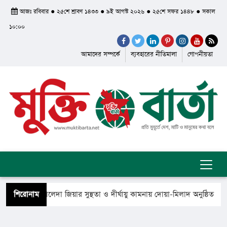
আজঃ রবিবার ● ২৫শে শ্রাবণ ১৪৩৩ ● ৯ই আগস্ট ২০২৬ ● ২৫শে সফর ১৪৪৮ ● সকাল
১০:০০
আমাদের সম্পর্কে
ব্যবহারের নীতিমালা
গোপনীয়তা
ধানমন্ত্রী খালেদা জিয়ার সুস্থতা ও দীর্ঘায়ু কামনায় দোয়া-মিলাদ অনুষ্ঠিত
শিরোনাম
 ফিরে গেলেন সৈয়দ শাহ ইয়াসুব আলী আল কাদেরী