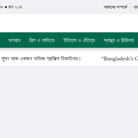
৪৮ ● রাত ২:১৪
আমাদের সম্পর্কে
ব্
অপরাধ
শিল্প ও সাহিত্য
ইতিহাস ও ঐতিহ্য
স্বাস্থ্য ও চিকিৎসা
মন আজ একজন অভিজ্ঞ গ্রাফিক্স ডিজাইনার।
“Bangladesh’s Grea