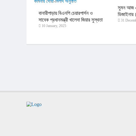
সুমন আজ এ
বানারীপাড়ায় বিএনপি চেয়ারপার্সন ও
ডিজাইনার
সাবেক প্রধানমন্ত্রী খালেদা জিয়ার সুস্থতা
31 Decemb
10 January, 2025
ও দীর্ঘায়ু কামনায় দোয়া-মিলাদ অনুষ্ঠিত