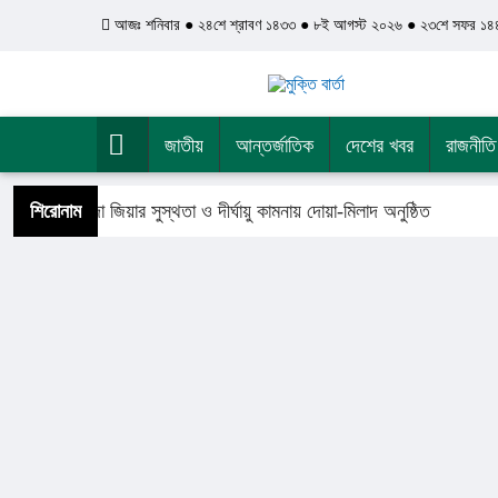
আজঃ শনিবার ● ২৪শে শ্রাবণ ১৪৩৩ ● ৮ই আগস্ট ২০২৬ ● ২৩শে সফর ১৪
জাতীয়
আন্তর্জাতিক
দেশের খবর
রাজনীতি
ন্ত্রী খালেদা জিয়ার সুস্থতা ও দীর্ঘায়ু কামনায় দোয়া-মিলাদ অনুষ্ঠিত
শিরোনাম
সু