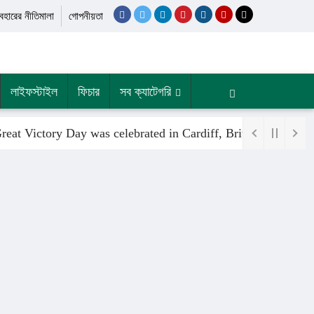
যবহারের নীতিমালা
গোপনীয়তা
লাইফস্টাইল
ফিচার
সব ক্যাটেগরি
t Victory Day was celebrated in Cardiff, Britain, at the ini