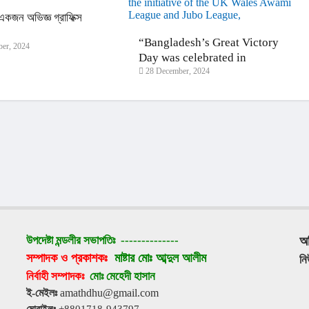
কজন অভিজ্ঞ গ্রাফিক্স
।
“Bangladesh’s Great Victory
er, 2024
Day was celebrated in
28 December, 2024
Cardiff, Britain, at the
initiative of the UK Wales
Awami League and Jubo
League,
উপদেষ্টা মন্ডলীর সভাপতিঃ 
--------------
অ
সম্পাদক ও প্রকাশকঃ 
মাষ্টার মোঃ আব্দুল আলীম
ন
নির্বাহী সম্পাদকঃ 
মোঃ মেহেদী হাসান
ই-মেইলঃ
 amathdhu@gmail.com
মোবাইলঃ
 +8801718-943797