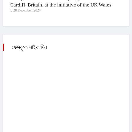
Cardiff, Britain, at the initiative of the UK Wales
28 December, 2024
Awami League and Jubo League,
ফেসবুকে লাইক দিন