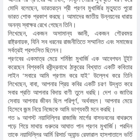
মোদি বলেছেন, ভারতরত্ন শ্রী প্রণব মুখার্জির মৃত্যুতে পুরো
ভারত শোক প্রকাশ করছে। আমাদের জাতীয় উন্নয়নের ধারায়
অনন্য স্বাক্ষর রেখে গেছেন তিনি।
লিখেছেন, একজন অসামান্য জ্ঞানী, একজন গৌরবময়
রাষ্ট্রনায়ক, যিনি সব ধরনের রাজনীতিতে সম্মানিত এবং সমাজের
সর্বত্রই প্রশংসিত ছিলেন।
প্রণবের একমাত্র মেয়ে শর্মিষ্ঠা মুখার্জি এক আবেগঘন টুইট
করেছেন বিশ্বকবি রবীন্দ্রনাথে ঠাকুরের বিখ্যাত একটি কবিতার
লাইন ‘সবারে আমি প্রণাম করে যাই’ উল্লেখ করে তিনি
লিখেছেন, বাবা, আপনার প্রিয় কবির একটি চরণ উদ্ধৃত করে
সবার প্রতি আপনার বিদায় বাণী তুলে ধরছি। দেশ ও জাতির
সেবায় আপনার জীবন ছিল পরিপূর্ণ, অর্থবহুল। আপনার মেয়ে
হিসেবে জন্ম নিয়ে নিজেকে আমি ভাগ্যবতী মনে করছি।
গত ৯ আগস্ট নয়াদিল্লির রাজাজি মার্গের বাসভবনের বাথরুমে
পড়ে গিয়ে মাথায় গুরুতর আঘাত পান প্রণব মুখার্জি। পরদিন
তাকে নয়াদিল্লির আর্মি রিসার্চ অ্যান্ড রেফারাল হাসপাতালে ভর্তি