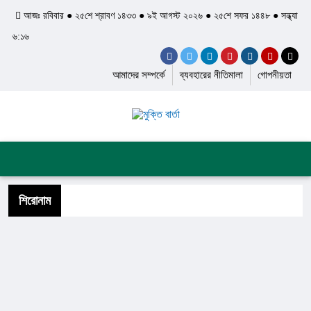
আজঃ রবিবার ● ২৫শে শ্রাবণ ১৪৩৩ ● ৯ই আগস্ট ২০২৬ ● ২৫শে সফর ১৪৪৮ ● সন্ধ্যা
৬:১৬
আমাদের সম্পর্কে
ব্যবহারের নীতিমালা
গোপনীয়তা
প্রচ্ছদ
জাতীয়
আন্তর্জাতিক
দেশের খবর
রাজনীতি
অপরাধ
শিল্প ও সাহিত্য
ইতিহাস ও ঐতিহ্য
শিরোনাম
স্বাস্থ্য ও চিকিৎসা
লাইফস্টাইল
ফিচার
সব ক্যাটেগরি