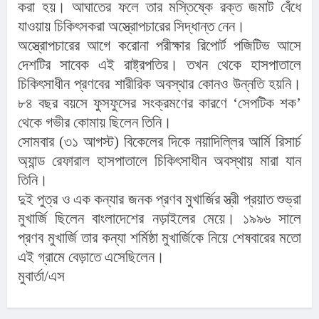
করা হয়। আঘাতের ফলে তার মস্তিষ্কে রক্ত জমাট বেঁধে
যাওয়ায় চিকিৎসকরা অস্ত্রোপচারের সিদ্ধান্ত নেন।
অস্ত্রোপচারের আগে করোনা পরীক্ষার রিপোর্ট পজিটিভ আসে
দেশটির সাবেক এই রাষ্ট্রপতির। তখন থেকে হাসপাতালে
চিকিৎসাধীন প্রণবের শারীরিক অবস্থার কোনও উন্নতি হয়নি।
৮৪ বছর বয়সে ফুসফুসের সংক্রমণের কারণে ‘সেপটিক শক’
থেকে গভীর কোমায় ছিলেন তিনি।
সোমবার (৩১ আগস্ট) বিকেলের দিকে নয়াদিল্লির আর্মি রিসার্চ
অ্যান্ড রেফারাল হাসপাতালে চিকিৎসাধীন অবস্থায় মারা যান
তিনি।
দুই পুত্র ও এক কন্যার জনক প্রণব মুখার্জির স্ত্রী প্রয়াত শুভ্রা
মুখার্জি ছিলেন বাংলাদেশের নড়াইলের মেয়ে। ১৯৯৬ সালে
প্রণব মুখার্জি তার কন্যা শর্মিষ্ঠা মুখার্জিকে নিয়ে শেষবারের মতো
এই গ্রামে বেড়াতে এসেছিলেন।
মুবার্তা/এস