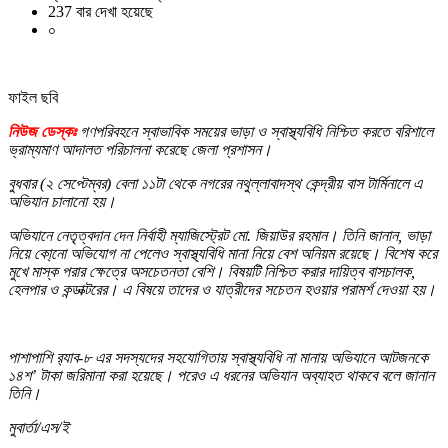
237 বার দেখা হয়েছে
০
ফাইল ছবি
নিউজ ডেস্কঃ
গণপরিবহনে স্বাভাবিক সময়ের ভাড়া ও স্বাস্থ্যবিধি নিশ্চিত করতে বরিশালে
ভ্রাম্যমাণ আদালত পরিচালনা করেছে জেলা প্রশাসন।
বুধবার (২ সেপ্টেম্বর) বেলা ১১টা থেকে নগরের নথুল্লাবাদস্থ কেন্দ্রীয় বাস টার্মিনালে এ
অভিযান চালানো হয়।
অভিযানে নেতৃত্বদান দেন নির্বাহী ম্যাজিস্ট্রেট মো. জিয়াউর রহমান। তিনি জানান, ভাড়া
নিয়ে কো্নো অভিযোগ না পেলেও স্বাস্থ্যবিধি মানা নিয়ে বেশ অনিয়ম রয়েছে। বিশেষ করে
মুখে মাস্ক পরার ক্ষেত্রে অসচেতনতা বেশি। বিষয়টি নিশ্চিত করার দায়িত্ব বাসচালক,
হেলপার ও কন্ডাক্টরের। এ বিষয়ে তাদের ও যাত্রীদের সচেতন হওয়ার পরামর্শ দেওয়া হয়।
পাশাপাশি র‌্যাব-৮ এর সদস্যদের সহযোগিতায় স্বাস্থ্যবিধি না মানায় অভিযানে আটজনকে
১৪শ’ টাকা জরিমানা করা হয়েছে। পরেও এ ধরনের অভিযান অব্যাহত থাকবে বলে জানান
তিনি।
মুবার্তা/এস/ই