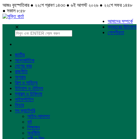
আজঃ বৃহস্পতিবার ● ২২শে শ্রাবণ ১৪৩৩ ● ৬ই আগস্ট ২০২৬ ● ২২শে সফর ১৪৪৮
● সকাল ৮:৫৮
আমাদের সম্পর্কে
ব্যবহারের নীতিমালা
✕
গোপনীয়তা
জাতীয়
আন্তর্জাতিক
দেশের খবর
রাজনীতি
অপরাধ
শিল্প ও সাহিত্য
ইতিহাস ও ঐতিহ্য
স্বাস্থ্য ও চিকিৎসা
লাইফস্টাইল
ফিচার
সব ক্যাটেগরি
আইন-আদালত
ধর্ম
শিক্ষাঙ্গন
অর্থনীতি
নারী ও শিশু