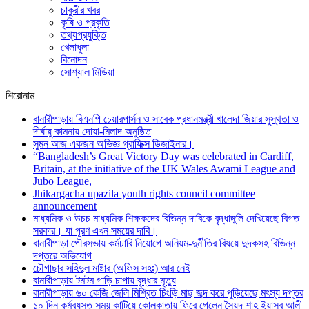
চাকুরীর খবর
কৃষি ও প্রকৃতি
তথ্যপ্রযুক্তি
খেলাধুলা
বিনোদন
সোশ্যাল মিডিয়া
শিরোনাম
বানারীপাড়ায় বিএনপি চেয়ারপার্সন ও সাবেক প্রধানমন্ত্রী খালেদা জিয়ার সুস্থতা ও
দীর্ঘায়ু কামনায় দোয়া-মিলাদ অনুষ্ঠিত
সুমন আজ একজন অভিজ্ঞ গ্রাফিক্স ডিজাইনার।
“Bangladesh’s Great Victory Day was celebrated in Cardiff,
Britain, at the initiative of the UK Wales Awami League and
Jubo League,
Jhikargacha upazila youth rights council committee
announcement
মাধ্যমিক ও উচচ মাধ্যমিক শিক্ষকদের বিভিন্ন দাবিকে বৃদ্ধাঙ্গুলি দেখিয়েছে বিগত
সরকার। যা পূরণ এখন সময়ের দাবি।
বানারীপাড়া পৌরসভায় কর্মচারি নিয়োগে অনিয়ম-দুর্নীতির বিষয়ে দুদকসহ বিভিন্ন
দপ্তরে অভিযোগ
চৌগাছার সহিদুল মাষ্টার (অফিস সহঃ) আর নেই
বানারীপাড়ায় টমটম গাড়ি চাপায় বৃদ্ধার মৃত্যু
বানারীপাড়ায় ৬০ কেজি জেলি মিশ্রিত চিংড়ি মাছ জব্দ করে পুড়িয়েছে মৎস্য দপ্তর
১০ দিন কর্মব্যস্ত সময় কাটিয়ে কোলকাতায় ফিরে গেলেন সৈয়দ শাহ ইয়াসুব আলী