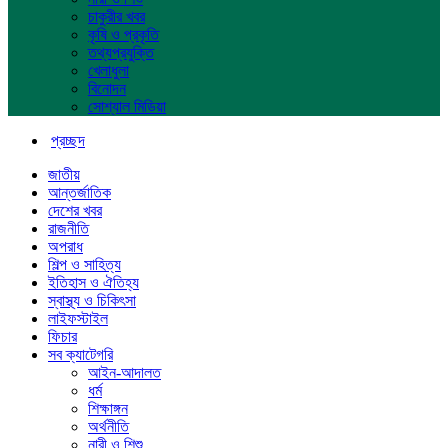
চাকুরীর খবর
কৃষি ও প্রকৃতি
তথ্যপ্রযুক্তি
খেলাধুলা
বিনোদন
সোশ্যাল মিডিয়া
প্রচ্ছদ
জাতীয়
আন্তর্জাতিক
দেশের খবর
রাজনীতি
অপরাধ
শিল্প ও সাহিত্য
ইতিহাস ও ঐতিহ্য
স্বাস্থ্য ও চিকিৎসা
লাইফস্টাইল
ফিচার
সব ক্যাটেগরি
আইন-আদালত
ধর্ম
শিক্ষাঙ্গন
অর্থনীতি
নারী ও শিশু