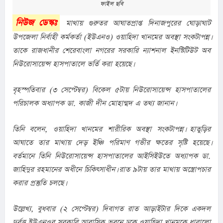
ফাইল ছবি
নিউজ ডেস্কঃ
 মাথায় গুরুতর আঘাতপ্রাপ্ত দিনাজপুরের ঘোড়াঘাট 
উপজেলা নির্বাহী কর্মকর্তা (ইউএনও) ওয়াহিদা খানমের অবস্থা সংকটাপন্ন। 
তাকে রাজধানীর শেরেবাংলা নগরের সরকারি ন্যাশনাল ইনস্টিটিউট অব 
নিউরোসায়েন্স হাসপাতালে ভর্তি করা হয়েছে।
বৃহস্পতিবার (৩ সেপ্টেম্বর) বিকেল ৫টায় নিউরোসায়েন্স হাসপাতালের 
পরিচালক অধ্যাপক ডা. কাজী দীন মোহাম্মদ এ তথ্য জানান।
তিনি বলেন, ওয়াহিদা খানমের শারীরিক অবস্থা সংকটাপন্ন। হাতুড়ির 
আঘাতে তার মাথায় দেড় ইঞ্চি পরিমাণ গভীর ক্ষতের সৃষ্টি হয়েছে। 
বর্তমানে তিনি নিউরোসায়েন্স হাসপাতালের আইসিইউতে অধ্যাপক ডা. 
জাহিদুর রহমানের অধীনে চিকিৎসাধীন। রাত ৯টায় তার মাথায় অস্ত্রোপচার 
করার প্রস্তুতি চলছে।
উল্লেখ্য, বুধবার (২ সেপ্টেম্বর) দিবাগত রাত আড়াইটার দিকে একদল 
দুর্বৃত্ত ইউএনওর সরকারি আবাসিক ভবনে ঢুকে ওয়াহিদা খানমকে ধারালো 