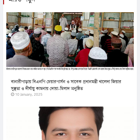
বানারীপাড়ায় বিএনপি চেয়ারপার্সন ও সাবেক প্রধানমন্ত্রী খালেদা জিয়ার
সুস্থতা ও দীর্ঘায়ু কামনায় দোয়া-মিলাদ অনুষ্ঠিত
10 January, 2025