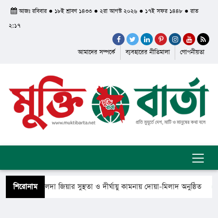
আজঃ রবিবার ● ১৮ই শ্রাবণ ১৪৩৩ ● ২রা আগস্ট ২০২৬ ● ১৭ই সফর ১৪৪৮ ● রাত
২:১৭
আমাদের সম্পর্কে
ব্যবহারের নীতিমালা
গোপনীয়তা
ানমন্ত্রী খালেদা জিয়ার সুস্থতা ও দীর্ঘায়ু কামনায় দোয়া-মিলাদ অনুষ্ঠিত
শিরোনাম
ফিরে গেলেন সৈয়দ শাহ ইয়াসুব আলী আল কাদেরী