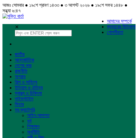
আজঃ সোমবার ● ১৯শে শ্রাবণ ১৪৩৩ ● ৩ আগস্ট ২০২৬ ● ১৯শে সফর ১৪৪৮ ●
সন্ধ্যা ৬:৪৭
আমাদের সম্পর্কে
ব্যবহারের নীতিমালা
✕
গোপনীয়তা
জাতীয়
আন্তর্জাতিক
দেশের খবর
রাজনীতি
অপরাধ
শিল্প ও সাহিত্য
ইতিহাস ও ঐতিহ্য
স্বাস্থ্য ও চিকিৎসা
লাইফস্টাইল
ফিচার
সব ক্যাটেগরি
আইন-আদালত
ধর্ম
শিক্ষাঙ্গন
অর্থনীতি
নারী ও শিশু