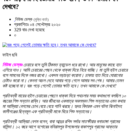
দেখবে?
নিউজ ডেস্ক
(মুক্তি বার্তা)
প্রকাশিতঃ ০৪ সেপ্টেম্বর ২০২০
329 বার দেখা হয়েছে
০
ফাইল ছবি
নিউজ ডেস্কঃ
চেয়ারে বসে তুমি ঠিকমত হ্যান্ডেল ধরে রাখো। আর মানুষের কাছে হাত
এগিয়ে দাও। আমি চেয়ারের পেছন থেকে ধাক্কা দিয়ে নিয়ে যাচ্ছি। মা তুমি হুইল চেয়ারে
বসে সামনের দিকে নজর রাখো। একদম নড়াচড়া করোনা। চাকায় হাত দিয়ে ঘোরানোর
চেষ্টাও করো না। কেননা অচল দেহে আবার পড়ে গেলে আমার সব শেষ। আমার তেমন
কষ্ট হচ্ছেনা মা। বরং পড়ে গেলেই তোমার ক্ষতি হবে। তখন আমাকে কে দেখবে?
প্রতিবন্ধী মায়ের হুইল চেয়ারের পেছনে ধাক্কা দিয়ে পথচলার সময় কথাগুলো বলছিল ১০
বছরের শিশু সন্তান রাব্বি। আর জীবনের একমাত্র অবলম্বন শিশু সন্তানের এমন কথায়
মা আম্বিয়া বেগমের চোখ বেয়ে বেয়ে পানি ঝরছে। হৃদয় বিদারক এমন ঘটনা ঝিনাইদহ
কালীগঞ্জের ছিন্নমূল এক প্রতিবন্ধী মাকে ঘিরে শিশু সন্তানের।
প্রতিবন্ধী আম্বিয়া বেগম বলেন, বাবা আব্দুর রশিদ সর্দার সাতক্ষীরার বলাডাঙ্গা গ্রামের
বাসিন্দা। ১২ বছর আগে যশোরের মনিরামপুর উপজেলার বাকাশপুর গ্রামের আক্তার