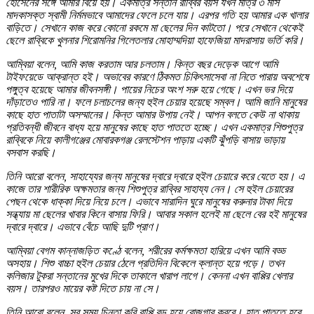
হোসেনের সঙ্গে আমার বিয়ে হয়। একমাত্র সন্তান রাব্বির বয়স যখন মাত্র ৩ মাস
মাদকাসক্ত স্বামী নির্মমভাবে আমাদের ফেলে চলে যায়। এরপর গতি হয় আমার এক খালার
বাড়িতে। সেখানে কাজ করে কোনো রকমে মা ছেলের দিন কাটতো। পরে সেখানে থেকেই
ছেলে রাব্বিকে খুলনার শিরোমনির গিলেতলার মোহাম্মদিয়া হাফেজিয়া মাদরাসায় ভর্তি করি।
আম্বিয়া বলেন, আমি কাজ করতাম আর চলতাম। কিন্ত বছর দেড়েক আগে আমি
টাইফয়েডে আক্রান্ত হই। অভাবের কারণে ঠিকমত চিকিৎসাসেবা না নিতে পারায় অবশেষে
পঙ্গুত্ব হয়েছে আমার জীবনসঙ্গী। পায়ের নিচের অংশ সরু হয়ে গেছে। এখন ভর দিয়ে
দাঁড়াতেও পারি না। ফলে চলাচলের জন্য হুইল চেয়ার হয়েছে সম্বল। আমি জানি মানুষের
কাছে হাত পাতাটা অসম্মানের। কিন্ত আমার উপায় নেই। আপন বলতে কেউ না থাকায়
প্রতিবন্ধী জীবনে বাধ্য হয়ে মানুষের কাছে হাত পাততে হচ্ছে। এখন একমাত্র শিশুপুত্র
রাব্বিকে নিয়ে কালীগঞ্জের মোবারকগঞ্জ রেলস্টেশন পাড়ায় একটি ঝুঁপড়ি বাসায় ভাড়ায়
বসবাস করছি।
তিনি আরো বলেন, সাহায্যের জন্য মানুষের দ্বারে দ্বারে হুইল চেয়ারে করে যেতে হয়। এ
কাজে তার শারীরিক অক্ষমতার জন্য শিশুপুত্র রাব্বির সাহায্য নেন। সে হুইল চেয়ারের
পেছন থেকে ধাক্কা দিয়ে নিয়ে চলে। এভাবে সারাদিন ঘুরে মানুষের করুনার টাকা দিয়ে
সন্ধ্যায় মা ছেলের খাবার কিনে বাসায় ফিরি। আবার সকাল হলেই মা ছেলে বের হই মানুষের
দ্বারে দ্বারে। এভাবে বেঁচে আছি দুটি প্রাণ।
আম্বিয়া বেগম কান্নাজড়িত কণ্ঠে বলেন, শরীরের কর্মক্ষমতা হারিয়ে এখন আমি বড্ড
অসহায়। শিশু বাচ্চা হুইল চেয়ার ঠেলে প্রতিদিন বিকেলে ক্লান্ত হয়ে পড়ে। তখন
কলিজার টুকরা সন্তানের মুখের দিকে তাকালে খারাপ লাগে। কেননা এখন বাপ্পির খেলার
বয়স। তারপরও মায়ের কষ্ট দিতে চায় না সে।
তিনি আরো বলেন, সব সময় চিন্তা করি বাপ্পি বড় হয়ে রোজগার করবে। হাত পাততে হবে