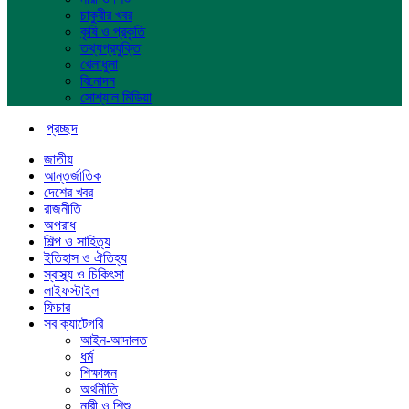
চাকুরীর খবর
কৃষি ও প্রকৃতি
তথ্যপ্রযুক্তি
খেলাধুলা
বিনোদন
সোশ্যাল মিডিয়া
প্রচ্ছদ
জাতীয়
আন্তর্জাতিক
দেশের খবর
রাজনীতি
অপরাধ
শিল্প ও সাহিত্য
ইতিহাস ও ঐতিহ্য
স্বাস্থ্য ও চিকিৎসা
লাইফস্টাইল
ফিচার
সব ক্যাটেগরি
আইন-আদালত
ধর্ম
শিক্ষাঙ্গন
অর্থনীতি
নারী ও শিশু