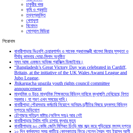
চাকুরীর খবর
কৃষি ও প্রকৃতি
তথ্যপ্রযুক্তি
খেলাধুলা
বিনোদন
সোশ্যাল মিডিয়া
শিরোনাম
বানারীপাড়ায় বিএনপি চেয়ারপার্সন ও সাবেক প্রধানমন্ত্রী খালেদা জিয়ার সুস্থতা ও
দীর্ঘায়ু কামনায় দোয়া-মিলাদ অনুষ্ঠিত
সুমন আজ একজন অভিজ্ঞ গ্রাফিক্স ডিজাইনার।
“Bangladesh’s Great Victory Day was celebrated in Cardiff,
Britain, at the initiative of the UK Wales Awami League and
Jubo League,
Jhikargacha upazila youth rights council committee
announcement
মাধ্যমিক ও উচচ মাধ্যমিক শিক্ষকদের বিভিন্ন দাবিকে বৃদ্ধাঙ্গুলি দেখিয়েছে বিগত
সরকার। যা পূরণ এখন সময়ের দাবি।
বানারীপাড়া পৌরসভায় কর্মচারি নিয়োগে অনিয়ম-দুর্নীতির বিষয়ে দুদকসহ বিভিন্ন
দপ্তরে অভিযোগ
চৌগাছার সহিদুল মাষ্টার (অফিস সহঃ) আর নেই
বানারীপাড়ায় টমটম গাড়ি চাপায় বৃদ্ধার মৃত্যু
বানারীপাড়ায় ৬০ কেজি জেলি মিশ্রিত চিংড়ি মাছ জব্দ করে পুড়িয়েছে মৎস্য দপ্তর
১০ দিন কর্মব্যস্ত সময় কাটিয়ে কোলকাতায় ফিরে গেলেন সৈয়দ শাহ ইয়াসুব আলী