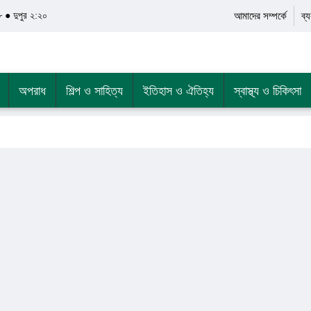
● দুপুর ২:২০
আমাদের সম্পর্কে
ব্
অপরাধ
শিল্প ও সাহিত্য
ইতিহাস ও ঐতিহ্য
স্বাস্থ্য ও চিকিৎসা