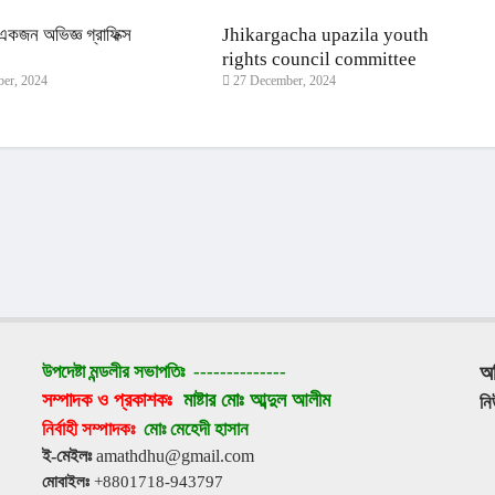
কজন অভিজ্ঞ গ্রাফিক্স
Jhikargacha upazila youth
।
rights council committee
er, 2024
27 December, 2024
announcement
উপদেষ্টা মন্ডলীর সভাপতিঃ 
--------------
অ
সম্পাদক ও প্রকাশকঃ 
মাষ্টার মোঃ আব্দুল আলীম
ন
নির্বাহী সম্পাদকঃ 
মোঃ মেহেদী হাসান
ই-মেইলঃ
 amathdhu@gmail.com
মোবাইলঃ
 +8801718-943797