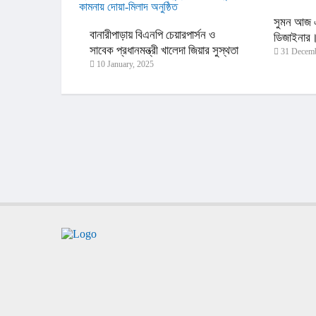
সুমন আজ এ
বানারীপাড়ায় বিএনপি চেয়ারপার্সন ও
ডিজাইনার
সাবেক প্রধানমন্ত্রী খালেদা জিয়ার সুস্থতা
31 Decemb
10 January, 2025
ও দীর্ঘায়ু কামনায় দোয়া-মিলাদ অনুষ্ঠিত