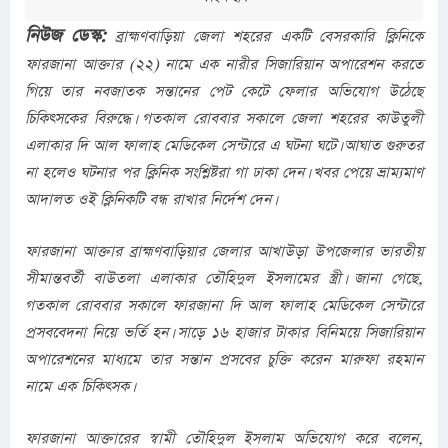
নিউজ ডেস্ক: 
ব্রাহ্মণবাড়িয়া জেলা শহরের একটি বেসরকারি ক্লিনিকে 
ফারজানা আক্তার (২২) নামে এক নারীর সিজারিয়ান অপারেশন করতে 
গিয়ে তার নবজাতক সন্তানের পেট কেটে ফেলার অভিযোগ উঠেছে 
চিকিৎসকের বিরুদ্ধে। গতকাল রোববার সকালে জেলা শহরের কাউতুলী 
এলাকার দি আল ফালাহ মেডিকেল সেন্টারে এ ঘটনা ঘটে। আঘাত গুরুতর 
না হলেও ঘটনার পর ক্লিনিক সংশ্লিষ্টরা গা ঢাকা দেন। খবর পেয়ে ভ্রাম্যমাণ 
আদালত ওই ক্লিনিকটি বন্ধ রাখার নির্দেশ দেন।
ফারজানা আক্তার ব্রাহ্মণবাড়িয়ার জেলার আখাউড়া উপজেলার ভারতীয় 
সীমান্তবর্তী বাউতলা এলাকার তৌহিদুল ইসলামের স্ত্রী। জানা গেছে, 
গতকাল রোববার সকালে ফারজানা দি আল ফালাহ মেডিকেল সেন্টারে 
প্রসববেদনা নিয়ে ভর্তি হন। সাড়ে ১৬ হাজার টাকার বিনিময়ে সিজারিয়ান 
অপারেশনের মাধ্যমে তার সন্তান প্রসবের চুক্তি করেন মারুফা রহমান 
নামে এক চিকিৎসক।
ফারজানা আক্তারের স্বামী তৌহিদুল ইসলাম অভিযোগ করে বলেন, 