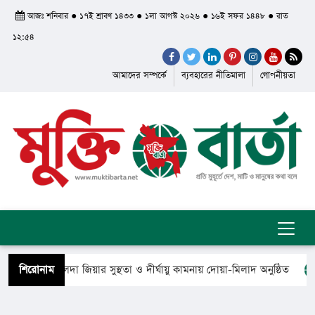
আজঃ শনিবার ● ১৭ই শ্রাবণ ১৪৩৩ ● ১লা আগস্ট ২০২৬ ● ১৬ই সফর ১৪৪৮ ● রাত
১২:৫৪
আমাদের সম্পর্কে
ব্যবহারের নীতিমালা
গোপনীয়তা
ানমন্ত্রী খালেদা জিয়ার সুস্থতা ও দীর্ঘায়ু কামনায় দোয়া-মিলাদ অনুষ্ঠিত
শিরোনাম
ফিরে গেলেন সৈয়দ শাহ ইয়াসুব আলী আল কাদেরী