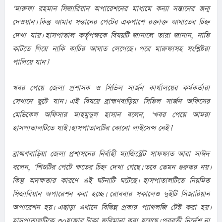
‘মারুফা রহমান সিজারিয়ান অপারেশনের মাধ্যমে কন্যা সন্তানের জন্ম 
দেওয়ান। কিন্তু আমার সন্তানের পেটের একপাশে রক্তাক্ত আঘাতের চিহ্ন 
দেখা যায়। হাসপাতাল কর্তৃপক্ষকে বিষয়টি জানালে তারা জানান, নাভি 
কাটতে গিয়ে নাকি কাচির আঘাত লেগেছে। পরে মারুফাসহ সংশ্লিষ্টরা 
পালিয়ে যান।’
খবর পেয়ে জেলা প্রশাসক ও সিভিল সার্জন কার্যালয়ের কর্মকর্তারা 
সেখানে ছুটে যান। এই বিষয়ে ব্রাহ্মণবাড়িয়া সিভিল সার্জন অফিসের 
মেডিকেল অফিসার মাহমুদুল হাসান বলেন, ‘খবর পেয়ে আমরা 
হাসপাতালটিতে যাই। হাসপাতালটির কোনো লাইসেন্স নেই।’
ব্রাহ্মণবাড়িয়া জেলা প্রশাসনের নির্বাহী ম্যাজিস্ট্রেট সাফফাত আরা সাঈদ 
বলেন, ‘শিশুটির পেটে ক্ষতের চিহ্ন দেখা গেছে। তবে তেমন গুরুতর নয়। 
কিন্তু অদক্ষতার কারণে এই ঘটনাটি ঘটেছে। হাসপাতালটিতে নিয়মিত 
সিজারিয়ান অপারেশন করা হচ্ছে। রোববার সকালেও দুইটি সিজারিয়ান 
অপারেশন হয়। এছাড়া এখানে বিভিন্ন প্রকার প্যাথলজি টেস্ট করা হয়। 
হাসপাতালটিকে ৩০হাজার টাকা জরিমানা করা হয়েছে। পরবর্তী নির্দেশ না 