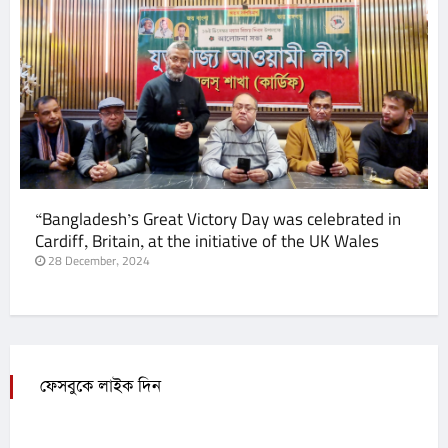
“Bangladesh’s Great Victory Day was celebrated in
Cardiff, Britain, at the initiative of the UK Wales
Awami League and Jubo League,
28 December, 2024
ফেসবুকে লাইক দিন