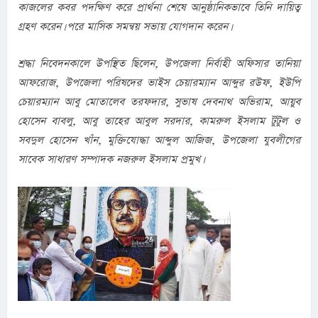
কাজলের কবর পদক্ষিণ করে প্রার্থনা শেষে আনুষ্ঠানিকভাবে তিনি দায়িত্ব 
গ্রহণ করেন। পরে মাসিক সমন্বয় সভায় যোগদান করেন।
শ্রদ্ধা নিবেদনকালে উপস্থিত ছিলেন, উপজেলা নির্বাহী অফিসার তানিয়া 
আফরোজ, উপজেলা পরিষদের ভাইস চেয়ারম্যান আব্দুর রউফ, ইউপি 
চেয়ারম্যান আবু মোতালেব তরফদার, সুভাষ দেবনাথ অভিরাম, আয়ুব 
হোসেন বাবলু, আবু তাহের আবুল সরদার, কামরুল ইসলাম টুটুল ও 
সবদুল হোসেন খাঁন, মুক্তিযোদ্ধা আব্দুল আজিজ, উপজেলা যুবলীগের 
সাবেক সাধারণ সম্পাদক নজরুল ইসলাম প্রমুখ।