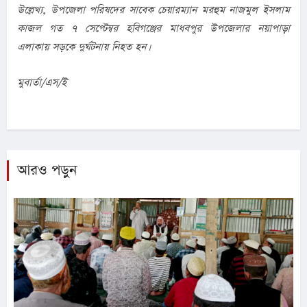
উল্লেখ্য, উপজেলা পরিষদের সাবেক চেয়ারম্যান মরহুম নাজমুল ইসলাম 
কাজল গত ৭ সেপ্টেম্বর হবিগঞ্জের মাধবপুর উপজেলার নয়াপাড়া 
এলাকায় সড়কে দুর্ঘটনায় নিহত হন।
মুবার্তা/এস/ই
আরও পড়ুন