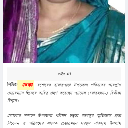
ফাইল ছবি
নিউজ
 ডেস্কঃ
 যশোরের বাঘারপাড়া উপজেলা পরিষদের ভারপ্রাপ্ত 
চেয়ারম্যান হিসেবে দায়িত্ব গ্রহণ করেছেন প্যানেল চেয়ারম্যান-১ বিথীকা 
বিশ্বাস।
সোমবার সকালে উপজেলা পরিষদ চত্বরে বঙ্গবন্ধুর স্মৃতিস্তম্ভে শ্রদ্ধা 
নিবেদন ও পরিষদের সাবেক চেয়ারম্যান মরহুম নাজমুল ইসলাম 