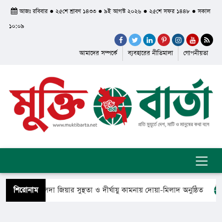
আজঃ রবিবার ● ২৫শে শ্রাবণ ১৪৩৩ ● ৯ই আগস্ট ২০২৬ ● ২৫শে সফর ১৪৪৮ ● সকাল
১০:০৯
আমাদের সম্পর্কে
ব্যবহারের নীতিমালা
গোপনীয়তা
মন্ত্রী খালেদা জিয়ার সুস্থতা ও দীর্ঘায়ু কামনায় দোয়া-মিলাদ অনুষ্ঠিত
শিরোনাম
িরে গেলেন সৈয়দ শাহ ইয়াসুব আলী আল কাদেরী