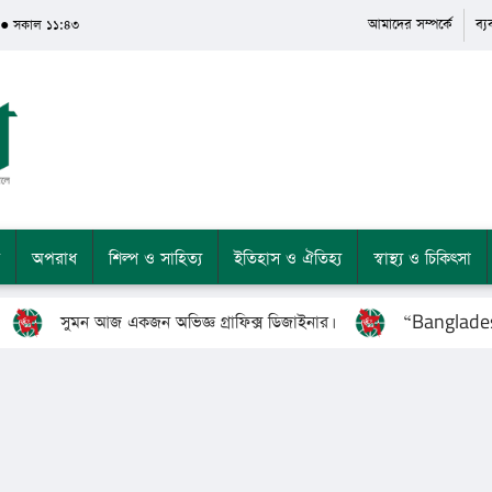
আমাদের সম্পর্কে
ব্
 ● সকাল ১১:৪৩
অপরাধ
শিল্প ও সাহিত্য
ইতিহাস ও ঐতিহ্য
স্বাস্থ্য ও চিকিৎসা
সুমন আজ একজন অভিজ্ঞ গ্রাফিক্স ডিজাইনার।
“Bangladesh’s