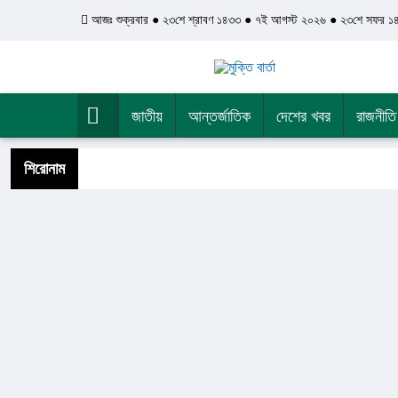
আজঃ শুক্রবার ● ২৩শে শ্রাবণ ১৪৩৩ ● ৭ই আগস্ট ২০২৬ ● ২৩শে সফর ১
জাতীয়
আন্তর্জাতিক
দেশের খবর
রাজনীতি
শিরোনাম