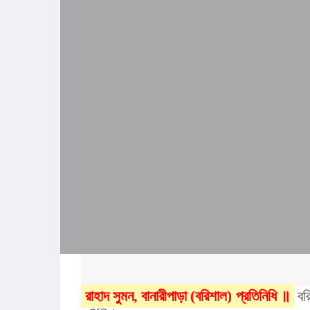
রাহাদ সুমন, বানারীপাড়া (বরিশাল) প্রতিনি
ধি ॥
বর