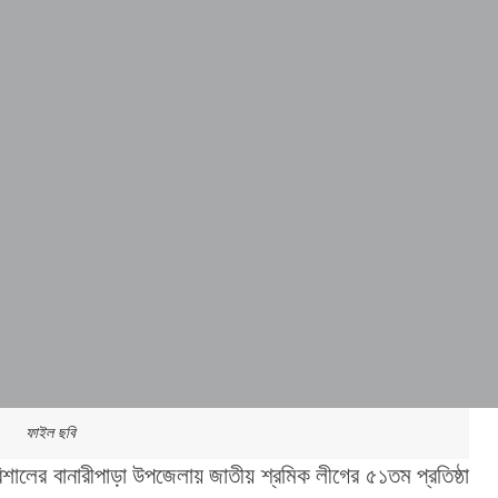
ফাইল ছবি
িশালের বানারীপাড়া উপজেলায় জাতীয় শ্রমিক লীগের ৫১তম প্রতিষ্ঠা 