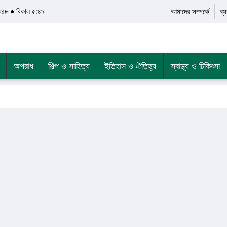
৪৪৮ ● বিকাল ৫:৪৯
আমাদের সম্পর্কে
ব্
অপরাধ
শিল্প ও সাহিত্য
ইতিহাস ও ঐতিহ্য
স্বাস্থ্য ও চিকিৎসা