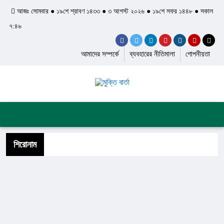
আজঃ সোমবার ● ১৯শে শ্রাবণ ১৪৩৩ ● ৩ আগস্ট ২০২৬ ● ১৯শে সফর ১৪৪৮ ● সকাল
৭:৪৬
আমাদের সম্পর্কে
ব্যবহারের নীতিমালা
গোপনীয়তা
প্রচ্ছদ
জাতীয়
আন্তর্জাতিক
দেশের খবর
রাজনীতি
অপরাধ
শিল্প ও সাহিত্য
ইতিহাস ও ঐতিহ্য
শিরোনাম
স্বাস্থ্য ও চিকিৎসা
লাইফস্টাইল
ফিচার
সব ক্যাটেগরি