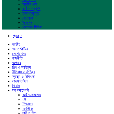
চাকুরীর খবর
কৃষি ও প্রকৃতি
তথ্যপ্রযুক্তি
খেলাধুলা
বিনোদন
সোশ্যাল মিডিয়া
প্রচ্ছদ
জাতীয়
আন্তর্জাতিক
দেশের খবর
রাজনীতি
অপরাধ
শিল্প ও সাহিত্য
ইতিহাস ও ঐতিহ্য
স্বাস্থ্য ও চিকিৎসা
লাইফস্টাইল
ফিচার
সব ক্যাটেগরি
আইন-আদালত
ধর্ম
শিক্ষাঙ্গন
অর্থনীতি
নারী ও শিশু