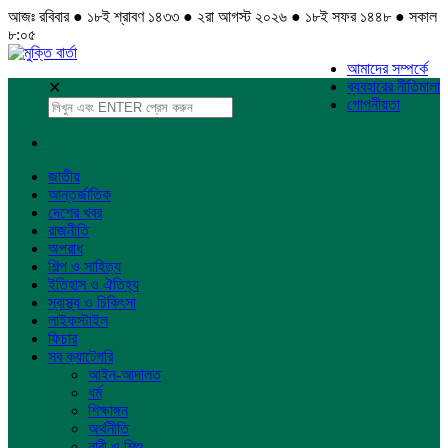
আজঃ রবিবার ● ১৮ই শ্রাবণ ১৪৩৩ ● ২রা আগস্ট ২০২৬ ● ১৮ই সফর ১৪৪৮ ● সকাল
৮:০৫
আমাদের সম্পর্কে
ব্যবহারের নীতিমালা
✕
গোপনীয়তা
জাতীয়
আন্তর্জাতিক
দেশের খবর
রাজনীতি
অপরাধ
শিল্প ও সাহিত্য
ইতিহাস ও ঐতিহ্য
স্বাস্থ্য ও চিকিৎসা
লাইফস্টাইল
ফিচার
সব ক্যাটেগরি
আইন-আদালত
ধর্ম
শিক্ষাঙ্গন
অর্থনীতি
নারী ও শিশু