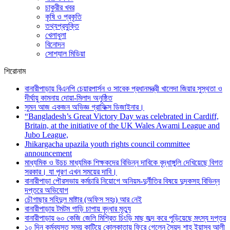
চাকুরীর খবর
কৃষি ও প্রকৃতি
তথ্যপ্রযুক্তি
খেলাধুলা
বিনোদন
সোশ্যাল মিডিয়া
শিরোনাম
বানারীপাড়ায় বিএনপি চেয়ারপার্সন ও সাবেক প্রধানমন্ত্রী খালেদা জিয়ার সুস্থতা ও
দীর্ঘায়ু কামনায় দোয়া-মিলাদ অনুষ্ঠিত
সুমন আজ একজন অভিজ্ঞ গ্রাফিক্স ডিজাইনার।
“Bangladesh’s Great Victory Day was celebrated in Cardiff,
Britain, at the initiative of the UK Wales Awami League and
Jubo League,
Jhikargacha upazila youth rights council committee
announcement
মাধ্যমিক ও উচচ মাধ্যমিক শিক্ষকদের বিভিন্ন দাবিকে বৃদ্ধাঙ্গুলি দেখিয়েছে বিগত
সরকার। যা পূরণ এখন সময়ের দাবি।
বানারীপাড়া পৌরসভায় কর্মচারি নিয়োগে অনিয়ম-দুর্নীতির বিষয়ে দুদকসহ বিভিন্ন
দপ্তরে অভিযোগ
চৌগাছার সহিদুল মাষ্টার (অফিস সহঃ) আর নেই
বানারীপাড়ায় টমটম গাড়ি চাপায় বৃদ্ধার মৃত্যু
বানারীপাড়ায় ৬০ কেজি জেলি মিশ্রিত চিংড়ি মাছ জব্দ করে পুড়িয়েছে মৎস্য দপ্তর
১০ দিন কর্মব্যস্ত সময় কাটিয়ে কোলকাতায় ফিরে গেলেন সৈয়দ শাহ ইয়াসুব আলী