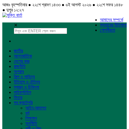
আজঃ বৃহস্পতিবার ● ২২শে শ্রাবণ ১৪৩৩ ● ৬ই আগস্ট ২০২৬ ● ২২শে সফর ১৪৪৮
● দুপুর ১২:২৭
আমাদের সম্পর্কে
ব্যবহারের নীতিমালা
✕
গোপনীয়তা
জাতীয়
আন্তর্জাতিক
দেশের খবর
রাজনীতি
অপরাধ
শিল্প ও সাহিত্য
ইতিহাস ও ঐতিহ্য
স্বাস্থ্য ও চিকিৎসা
লাইফস্টাইল
ফিচার
সব ক্যাটেগরি
আইন-আদালত
ধর্ম
শিক্ষাঙ্গন
অর্থনীতি
নারী ও শিশু