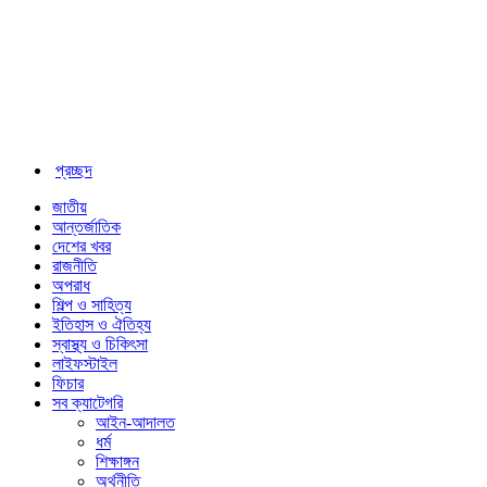
প্রচ্ছদ
জাতীয়
আন্তর্জাতিক
দেশের খবর
রাজনীতি
অপরাধ
শিল্প ও সাহিত্য
ইতিহাস ও ঐতিহ্য
স্বাস্থ্য ও চিকিৎসা
লাইফস্টাইল
ফিচার
সব ক্যাটেগরি
আইন-আদালত
ধর্ম
শিক্ষাঙ্গন
অর্থনীতি