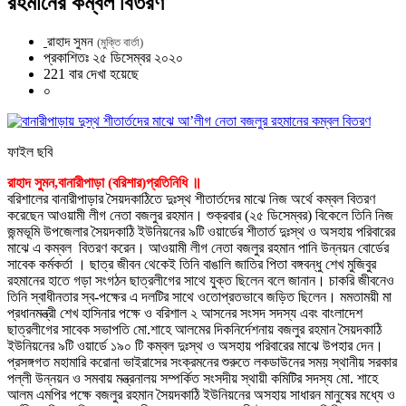
রহমানের কম্বল বিতরণ
রাহাদ সুমন
(মুক্তি বার্তা)
প্রকাশিতঃ ২৫ ডিসেম্বর ২০২০
221 বার দেখা হয়েছে
০
ফাইল ছবি
রাহাদ সুমন,বানারীপাড়া (বরিশার)প্রতিনিধি ॥
বরিশালের বানারীপাড়ার সৈয়দকাঠিতে দুঃস্থ শীতার্তদের মাঝে নিজ অর্থে কম্বল বিতরণ
করেছেন আওয়ামী লীগ নেতা বজলুর রহমান। শুক্রবার (২৫ ডিসেম্বর) বিকেলে তিনি নিজ
জন্মভূমি উপজেলার সৈয়দকাঠি ইউনিয়নের ৯টি ওয়ার্ডের শীতার্ত দুঃস্থ ও অসহায় পরিবারের
মাঝে এ কম্বল বিতরণ করেন। আওয়ামী লীগ নেতা বজলুর রহমান পানি উন্নয়ন বোর্ডের
সাবেক কর্মকর্তা । ছাত্র জীবন থেকেই তিনি বাঙালি জাতির পিতা বঙ্গবন্ধু শেখ মুজিবুর
রহমানের হাতে গড়া সংগঠন ছাত্রলীগের সাথে যুক্ত ছিলেন বলে জানান। চাকরি জীবনেও
তিনি স্বাধীনতার স্ব-পক্ষের এ দলটির সাথে ওতোপ্রতভাবে জড়িত ছিলেন। মমতাময়ী মা
প্রধানমন্ত্রী শেখ হাসিনার পক্ষে ও বরিশাল ২ আসনের সংসদ সদস্য এবং বাংলাদেশ
ছাত্রলীগের সাবেক সভাপতি মো.শাহে আলমের দিকনির্দেশনায় বজলুর রহমান সৈয়দকাঠি
ইউনিয়নের ৯টি ওয়ার্ডে ১৯০ টি কম্বল দুঃস্থ ও অসহায় পরিবারের মাঝে উপহার দেন।
প্রসঙ্গগত মহামারি করোনা ভাইরাসের সংক্রমনের শুরুতে লকডাউনের সময় স্থানীয় সরকার
পল্লী উন্নয়ন ও সমবায় মন্ত্রনালয় সম্পর্কিত সংসদীয় স্থায়ী কমিটির সদস্য মো. শাহে
আলম এমপির পক্ষে বজলুর রহমান সৈয়দকাঠি ইউনিয়নের অসহায় সাধারন মানুষের মধ্যে ও