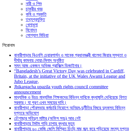
নারী ও শিশু
চাকুরীর খবর
কৃষি ও প্রকৃতি
তথ্যপ্রযুক্তি
খেলাধুলা
বিনোদন
সোশ্যাল মিডিয়া
শিরোনাম
বানারীপাড়ায় বিএনপি চেয়ারপার্সন ও সাবেক প্রধানমন্ত্রী খালেদা জিয়ার সুস্থতা ও
দীর্ঘায়ু কামনায় দোয়া-মিলাদ অনুষ্ঠিত
সুমন আজ একজন অভিজ্ঞ গ্রাফিক্স ডিজাইনার।
“Bangladesh’s Great Victory Day was celebrated in Cardiff,
Britain, at the initiative of the UK Wales Awami League and
Jubo League,
Jhikargacha upazila youth rights council committee
announcement
মাধ্যমিক ও উচচ মাধ্যমিক শিক্ষকদের বিভিন্ন দাবিকে বৃদ্ধাঙ্গুলি দেখিয়েছে বিগত
সরকার। যা পূরণ এখন সময়ের দাবি।
বানারীপাড়া পৌরসভায় কর্মচারি নিয়োগে অনিয়ম-দুর্নীতির বিষয়ে দুদকসহ বিভিন্ন
দপ্তরে অভিযোগ
চৌগাছার সহিদুল মাষ্টার (অফিস সহঃ) আর নেই
বানারীপাড়ায় টমটম গাড়ি চাপায় বৃদ্ধার মৃত্যু
বানারীপাড়ায় ৬০ কেজি জেলি মিশ্রিত চিংড়ি মাছ জব্দ করে পুড়িয়েছে মৎস্য দপ্তর