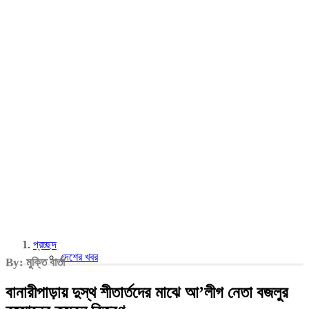
প্রচ্ছদ
দেশের খবর
By: মুক্তি বার্তা
বানারীপাড়ায় দুস্থ শীতার্তদের মাঝে আ’লীগ নেতা বজলুর