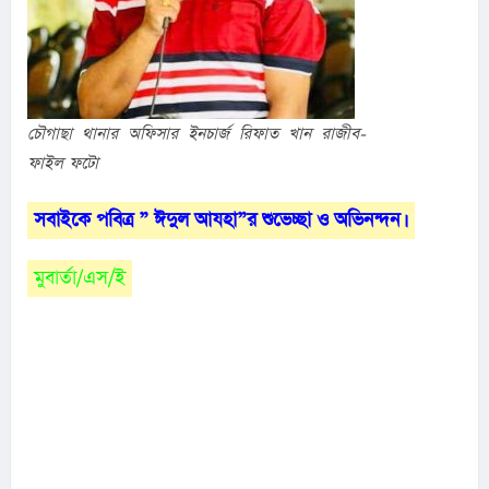
চৌগাছা থানার অফিসার ইনচার্জ রিফাত খান রাজীব- 
ফাইল ফটো
সবাইকে পবিত্র ” ঈদুল আযহা”র শুভেচ্ছা ও অভিনন্দন। 
মুবার্তা/এস/ই