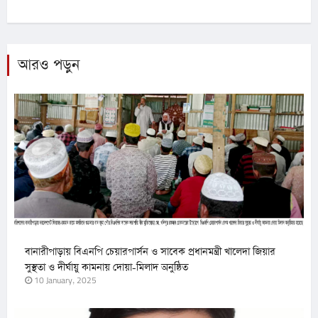
আরও পড়ুন
বানারীপাড়ায় বিএনপি চেয়ারপার্সন ও সাবেক প্রধানমন্ত্রী খালেদা জিয়ার
সুস্থতা ও দীর্ঘায়ু কামনায় দোয়া-মিলাদ অনুষ্ঠিত
10 January, 2025