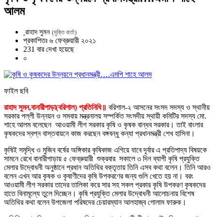
আলম
রাহাদ সুমন
(মুক্তি বার্তা)
প্রকাশিতঃ ৬ ফেব্রুয়ারী ২০২১
231 বার দেখা হয়েছে
০
ফাইল ছবি
রাহাদ সুমন,বানারীপাড়া(বরিশাল) প্রতিনিধি॥
বরিশাল-২ আসনের সংসদ সদস্য ও স্থানীয়
সরকার পল্লী উন্নয়ন ও সমবায় মন্ত্রনালয় সম্পর্কিত সংসদীয় স্থায়ী কমিটির সদস্য মো.
শাহে আলম বলেছেন আওয়ামী লীগ সরকার কৃষি ও কৃষক বান্ধব সরকার। তাই বাংলার
কৃষকদের স্বপ্ন বাস্তবায়নে কাজ করছেন বঙ্গবন্ধু কন্যা প্রধানমন্ত্রী শেখ হাসিনা।
কৃষিই সমৃদ্ধি ও মুজিব বর্ষের অঙ্গিকার কৃষিকাজ এগিয়ে যাবে দূর্বার এ প্রতিপাদ্য বিষয়কে
সামনে রেখে বানারীপাড়ায় ৫ ফেব্রুয়ারী শুক্রবার সকালে ৩ দিন ব্যাপী কৃষি প্রযুক্তি
মেলার উদ্বোধনী অনুষ্ঠানে প্রধান অতিথির বক্তৃতায় তিনি এসব কথা বলেন। তিনি আরও
বলেন এখন আর কৃষক ও কৃষাণীদের কৃষি উপকরণের জন্য গুলি খেতে হয় না। বরং
আওয়ামী লীগ সরকার তাদের তালিকা করে সার সহ সকল প্রকার কৃষি উপকরণ কৃষকদের
হাতে বিনামূল্যে তুলে দিচ্ছেন। কৃষি প্রযুক্তি মেলার উদ্বোধনী আলোচনায় বিশেষ
অতিথির কথা বলেন উপজেলা পরিষদের চেয়ারম্যান আলহাজ্ব গোলাম ফারুক।