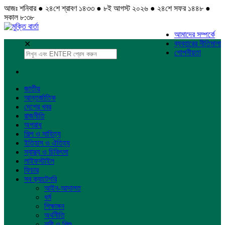
আজঃ শনিবার ● ২৪শে শ্রাবণ ১৪৩৩ ● ৮ই আগস্ট ২০২৬ ● ২৪শে সফর ১৪৪৮ ●
সকাল ৮:৩৮
আমাদের সম্পর্কে
ব্যবহারের নীতিমালা
✕
গোপনীয়তা
জাতীয়
আন্তর্জাতিক
দেশের খবর
রাজনীতি
অপরাধ
শিল্প ও সাহিত্য
ইতিহাস ও ঐতিহ্য
স্বাস্থ্য ও চিকিৎসা
লাইফস্টাইল
ফিচার
সব ক্যাটেগরি
আইন-আদালত
ধর্ম
শিক্ষাঙ্গন
অর্থনীতি
নারী ও শিশু