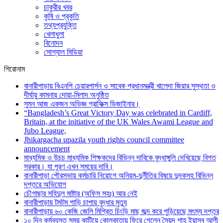
চাকুরীর খবর
কৃষি ও প্রকৃতি
তথ্যপ্রযুক্তি
খেলাধুলা
বিনোদন
সোশ্যাল মিডিয়া
শিরোনাম
বানারীপাড়ায় বিএনপি চেয়ারপার্সন ও সাবেক প্রধানমন্ত্রী খালেদা জিয়ার সুস্থতা ও
দীর্ঘায়ু কামনায় দোয়া-মিলাদ অনুষ্ঠিত
সুমন আজ একজন অভিজ্ঞ গ্রাফিক্স ডিজাইনার।
“Bangladesh’s Great Victory Day was celebrated in Cardiff,
Britain, at the initiative of the UK Wales Awami League and
Jubo League,
Jhikargacha upazila youth rights council committee
announcement
মাধ্যমিক ও উচচ মাধ্যমিক শিক্ষকদের বিভিন্ন দাবিকে বৃদ্ধাঙ্গুলি দেখিয়েছে বিগত
সরকার। যা পূরণ এখন সময়ের দাবি।
বানারীপাড়া পৌরসভায় কর্মচারি নিয়োগে অনিয়ম-দুর্নীতির বিষয়ে দুদকসহ বিভিন্ন
দপ্তরে অভিযোগ
চৌগাছার সহিদুল মাষ্টার (অফিস সহঃ) আর নেই
বানারীপাড়ায় টমটম গাড়ি চাপায় বৃদ্ধার মৃত্যু
বানারীপাড়ায় ৬০ কেজি জেলি মিশ্রিত চিংড়ি মাছ জব্দ করে পুড়িয়েছে মৎস্য দপ্তর
১০ দিন কর্মব্যস্ত সময় কাটিয়ে কোলকাতায় ফিরে গেলেন সৈয়দ শাহ ইয়াসুব আলী