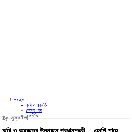
প্রচ্ছদ
কৃষি ও প্রকৃতি
দেশের খবর
রাজনীতি
By: মুক্তি বার্তা
কৃষি ও কৃষকদের উন্নয়নে প্রধানমন্ত্রী….এমপি শাহে