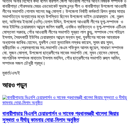
অতিথি অনার হিসেবে কথা বলেন বরিশাল জেলা আওয়ামী লীগের আইন বিষয়ক সম্পাদক ও
বানারীপাড়া পৌরসভার মেয়র এডভোকেট সুভাষ চন্দ্র শীল ও বানারীপাড়া উপজেলা আওয়ামী
লীগের সভাপতি গোলাম সালেহ মঞ্জু মোল্লা। উপজেলা নির্বাহী কর্মকর্তা রিপন কুমার সাহার
সভাপতিত্বে অন্যান্যের মধ্যে উপস্থিত ছিলেন উপজেলা ভাইস চেয়ারম্যান মো. নুরুল
হুদা, অফিসার ইনচার্জ (ওসি) হেলাল উদ্দিন, উপজেলা আওয়ামী লীগের যুগ্ম-সম্পাদক ও
সদর ইউপির চেয়ারম্যান আব্দুল জলিল ঘরামী, এনজিও ব্যক্তিত্ব ও যুগ্ম-সম্পাদক এটিএম
মোস্তফা সরদার, পৌর আওয়ামী লীগের সভাপতি সুব্রত লাল কুন্ডু, সম্পাদক শেখ শহিদুল
ইসলাম, সৈয়দকাঠি ইউপির চেয়ারম্যান আব্দুল মন্নান মৃধা, যুবলীগের সাবেক আহবায়ক
অধ্যাপক জাকির হোসেন, যুবলীগ নেতা মুনতাকিম লস্কর কায়েস, সুমম রায় সুমন,
ক্রীড়াবিদ ও প্রেসক্লাবের সহ-সভাপতি কেএম শফিকুল আলম জুয়েল, সাধারণ সম্পাদক
মো. সুজন মোল্লা, উপজেলা ছাত্রলীগের সাবেক সভাপতি মো. সুমন হোসেন মোল্লা,
সাংগঠনিক সম্পাদক মাহাতাব ইসলাম মহসিন, পৌর ছাত্রলীগের সভাপতি রুহুল আমিন,
সম্পাদক সজল চৌধুরী প্রমূখ।
মুবার্তা/এস/ই
আরও পড়ুন
বানারীপাড়ায় বিএনপি চেয়ারপার্সন ও সাবেক প্রধানমন্ত্রী খালেদা জিয়ার
সুস্থতা ও দীর্ঘায়ু কামনায় দোয়া-মিলাদ অনুষ্ঠিত