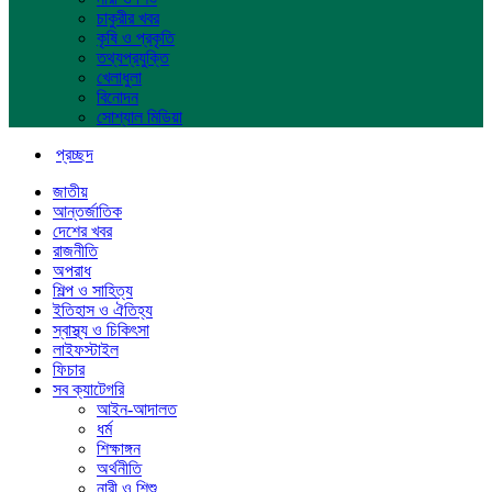
চাকুরীর খবর
কৃষি ও প্রকৃতি
তথ্যপ্রযুক্তি
খেলাধুলা
বিনোদন
সোশ্যাল মিডিয়া
প্রচ্ছদ
জাতীয়
আন্তর্জাতিক
দেশের খবর
রাজনীতি
অপরাধ
শিল্প ও সাহিত্য
ইতিহাস ও ঐতিহ্য
স্বাস্থ্য ও চিকিৎসা
লাইফস্টাইল
ফিচার
সব ক্যাটেগরি
আইন-আদালত
ধর্ম
শিক্ষাঙ্গন
অর্থনীতি
নারী ও শিশু