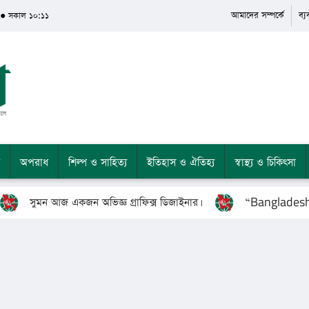
আমাদের সম্পর্কে
ব্
 ● সকাল ১০:১১
অপরাধ
শিল্প ও সাহিত্য
ইতিহাস ও ঐতিহ্য
স্বাস্থ্য ও চিকিৎসা
ুমন আজ একজন অভিজ্ঞ গ্রাফিক্স ডিজাইনার।
“Bangladesh’s Grea