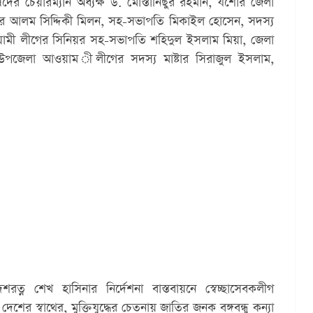
র চেয়ারম্যান অধ্যক্ষ ড. মোস্তানিছুর রহমান, যশোর জেলা 
 নূরে আলম সিদ্দিকী মিলন, সহ-সভাপতি মিকাইল হোসেন, সদস্য 
মী লীগের সিনিয়র সহ-সভাপতি শহিদুল ইসলাম মিয়া, জেলা 
উপজেলা আওয়াম ীলীগের সদস্য মাষ্টার সিরাজুল ইসলাম, 
েশরত্ন শেখ হাসিনার নির্দেশনা বাস্তবায়নে স্বেচ্ছাসেবকলীগ 
্, দেশের স্বাথের্, মুক্তিযুদ্ধের চেতনায় জাতির জনক বঙ্গবন্ধু কন্যা 