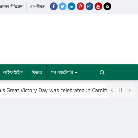
যবহারের নীতিমালা
গোপনীয়তা
লাইফস্টাইল
ফিচার
সব ক্যাটেগরি
t Victory Day was celebrated in Cardiff, Britain, at the i