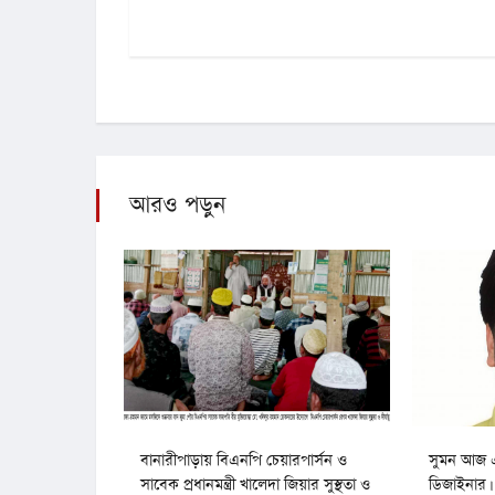
আরও পড়ুন
বানারীপাড়ায় বিএনপি চেয়ারপার্সন ও
সুমন আজ এক
সাবেক প্রধানমন্ত্রী খালেদা জিয়ার সুস্থতা ও
ডিজাইনার।